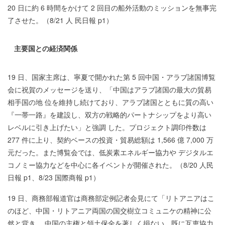
20 日に約 6 時間をかけて 2 回目の船外活動のミッションを無事完
了させた。（8/21 人 民日報 p1）
主要国との経済関係
19 日、国家主席は、寧夏で開かれた第 5 回中国・アラブ諸国博覧
会に祝賀のメッセージを送り、「中国はアラブ諸国の最大の貿易
相手国の地 位を維持し続けており、アラブ諸国とともに質の高い
『一帯一路』を建設し、双方の戦略的パートナシップをより高い
レベルに引き上げたい」と強調 した。プロジェクト調印件数は
277 件に上り、契約ベースの投資・貿易総額は 1,566 億 7,000 万
元だった。また博覧会では、低炭素エネルギー協力や デジタルエ
コノミー協力などを中心に各イベントが開催された。（8/20 人民
日報 p1、8/23 国際商報 p1）
19 日、商務部報道官は商務部定例記者会見にて「リトアニアはこ
のほど、中国・リトアニア両国の国交樹立コミュニケの精神に公
然と背き、 中国の主権と領土保全を著しく損ない、既に互恵協力