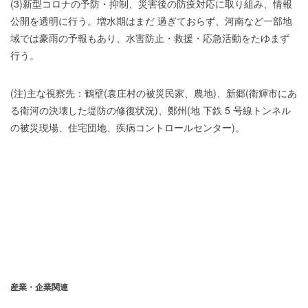
(3)新型コロナの予防・抑制、災害後の防疫対応に取り組み、情報
公開を透明に行う。増水期はまだ 過ぎておらず、河南など一部地
域では豪雨の予報もあり、水害防止・救援・応急活動をたゆまず
行う。
(注)主な視察先：
鶴壁(袁庄村の被災民家、農地)、新郷(衛輝市にあ
る衛河の決壊した堤防の修復状況)、鄭州(地 下鉄 5 号線トンネル
の被災現場、住宅団地、疾病コントロールセンター)。
産業・企業関連