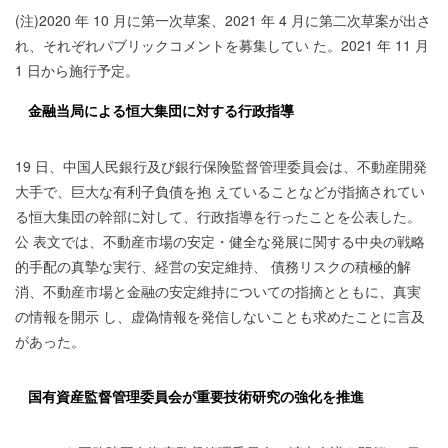
(注)2020 年 10 月に第一次草案、2021 年 4 月に第二次草案が出さ
れ、それぞれパブリックコメントを募集してい た。2021 年 11 月
1 日から施行予定。
金融当局による恒大集団に対する行政指導
19 日、中国人民銀行及び銀行保険監督管理委員会は、不動産開発
大手で、巨大な有利子負債を抱 えていることなどが指摘されてい
る恒大集団の幹部に対して、行政指導を行ったことを公表した。
公 表文では、不動産市場の安定・健全な発展に関する中央の戦略
的手配の真摯な実行、経営の安定維持、 債務リスクの積極的解
消、不動産市場と金融の安定維持についての指摘とともに、真実
の情報を開示 し、虚偽情報を発信しないことも求めたことに言及
があった。
国有資産監督管理委員会が重要技術研究の強化を推進