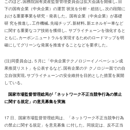
このほど､国務院国有資産監督管理委員会は拡大会議を開催し､目
下の国有企業（中央企業）の運営 状況を分析・総括し､次の段階に
おける重要事業を研究・発表した。国有企業（中央企業）が基礎
研 究を推進し､工作機械､先端チップ､新材料､新エネルギー車など
に関する重要なコア技術を獲得し､ サプライチェーンを強化すると
ともに､カーボンニュートラルを実現するためのロードマップを明
確にしてグリーンな発展を推進することなどを要求した。
(注)同委員会は､５月に「中央企業テクノロジーイノベーション成
果推奨リスト」を公表するなど､国有企業のテ クノロジー面での自
立自強実現､サプライチェーンの安全維持を目的とした措置を展開
している。
国家市場監督管理総局が「ネットワーク不正当競争行為の禁止
に関する規定」の意見募集を実施
17 日、国家市場監督管理総局は、「ネットワーク不正当競争行為
の禁止に関する規定」を意見募集 に付した。同規定は、反不正当