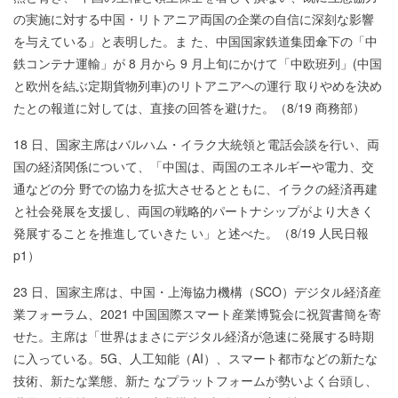
の実施に対する中国・リトアニア両国の企業の自信に深刻な影響
を与えている」と表明した。ま た、中国国家鉄道集団傘下の「中
鉄コンテナ運輸」が 8 月から 9 月上旬にかけて「中欧班列」(中国
と欧州を結ぶ定期貨物列車)のリトアニアへの運行 取りやめを決め
たとの報道に対しては、直接の回答を避けた。（8/19 商務部）
18 日、国家主席はバルハム・イラク大統領と電話会談を行い、両
国の経済関係について、「中国は、両国のエネルギーや電力、交
通などの分 野での協力を拡大させるとともに、イラクの経済再建
と社会発展を支援し、両国の戦略的パートナシップがより大きく
発展することを推進していきた い」と述べた。（8/19 人民日報
p1）
23 日、国家主席は、中国・上海協力機構（SCO）デジタル経済産
業フォーラム、2021 中国国際スマート産業博覧会に祝賀書簡を寄
せた。主席は「世界はまさにデジタル経済が急速に発展する時期
に入っている。5G、人工知能（AI）、スマート都市などの新たな
技術、新たな業態、新た なプラットフォームが勢いよく台頭し、