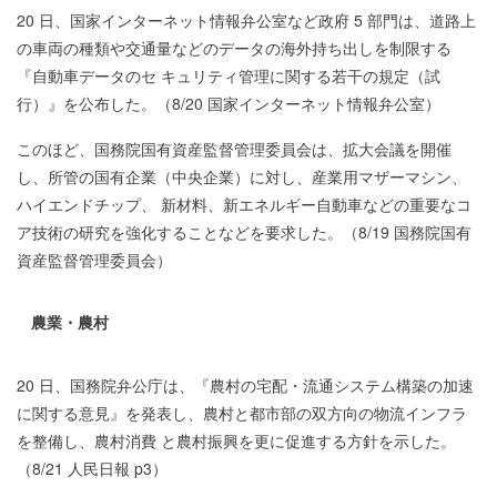
20 日、国家インターネット情報弁公室など政府 5 部門は、道路上
の車両の種類や交通量などのデータの海外持ち出しを制限する
『自動車データのセ キュリティ管理に関する若干の規定（試
行）』を公布した。（8/20 国家インターネット情報弁公室）
このほど、国務院国有資産監督管理委員会は、拡大会議を開催
し、所管の国有企業（中央企業）に対し、産業用マザーマシン、
ハイエンドチップ、 新材料、新エネルギー自動車などの重要なコ
ア技術の研究を強化することなどを要求した。（8/19 国務院国有
資産監督管理委員会）
農業・農村
20 日、国務院弁公庁は、『農村の宅配・流通システム構築の加速
に関する意見』を発表し、農村と都市部の双方向の物流インフラ
を整備し、農村消費 と農村振興を更に促進する方針を示した。
（8/21 人民日報 p3）