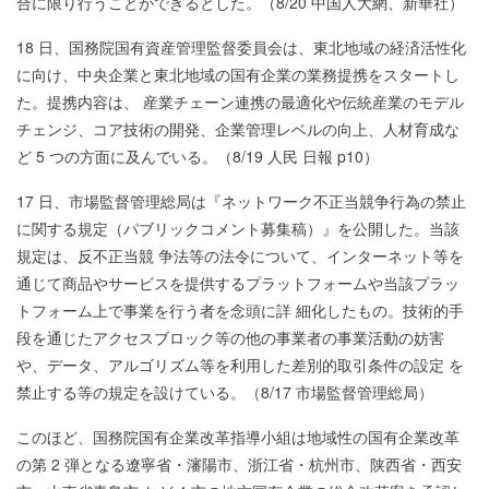
合に限り行うことができるとした。（8/20 中国人大網、新華社）
18 日、国務院国有資産管理監督委員会は、東北地域の経済活性化
に向け、中央企業と東北地域の国有企業の業務提携をスタートし
た。提携内容は、 産業チェーン連携の最適化や伝統産業のモデル
チェンジ、コア技術の開発、企業管理レベルの向上、人材育成な
ど 5 つの方面に及んでいる。（8/19 人民 日報 p10）
17 日、市場監督管理総局は『ネットワーク不正当競争行為の禁止
に関する規定（パブリックコメント募集稿）』を公開した。当該
規定は、反不正当競 争法等の法令について、インターネット等を
通じて商品やサービスを提供するプラットフォームや当該プラッ
トフォーム上で事業を行う者を念頭に詳 細化したもの。技術的手
段を通じたアクセスブロック等の他の事業者の事業活動の妨害
や、データ、アルゴリズム等を利用した差別的取引条件の設定 を
禁止する等の規定を設けている。（8/17 市場監督管理総局）
このほど、国務院国有企業改革指導小組は地域性の国有企業改革
の第 2 弾となる遼寧省・瀋陽市、浙江省・杭州市、陕西省・西安