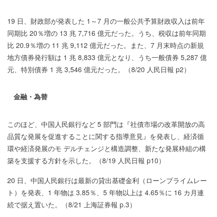
19 日、財政部が発表した 1～7 月の一般公共予算財政収入は前年
同期比 20％増の 13 兆 7,716 億元だった。うち、税収は前年同期
比 20.9％増の 11 兆 9,112 億元だった。また、7 月末時点の新規
地方債券発行額は 1 兆 8,833 億元となり、うち一般債券 5,287 億
元、特別債券 1 兆 3,546 億元だった。（8/20 人民日報 p2）
金融・為替
このほど、中国人民銀行など 5 部門は『社債市場の改革開放の高
品質な発展を促進することに関する指導意見』を発表し、経済循
環や経済発展のモ デルチェンジと構造調整、新たな発展枠組の構
築を支援する方針を示した。（8/19 人民日報 p10）
20 日、中国人民銀行は最新の貸出基礎金利（ローンプライムレー
ト）を発表、1 年物は 3.85％、5 年物以上は 4.65％に 16 カ月連
続で据え置いた。（8/21 上海証券報 p.3）