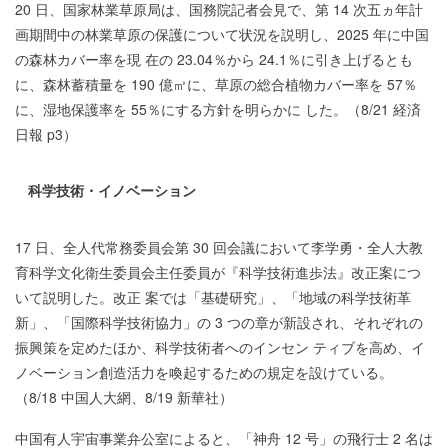
20 日、国家林業草原局は、国務院記者会見で、第 14 次五ヵ年計
画期間中の林業草原の保護について状況を説明し、2025 年に中国
の森林カバー率を現 在の 23.04％から 24.1％に引き上げるとも
に、森林蓄積量を 190 億㎥に、草原の総合植物カバー率を 57％
に、湿地保護率を 55％にする方針を明らかに した。（8/21 経済
日報 p3）
科学技術・イノベーション
17 日、全人代常務委員会第 30 回会議において李学勇・全人大教
育科学文化衛生委員会主任委員が『科学技術進歩法』改正案につ
いて説明した。改正 案では「基礎研究」、「地域の科学技術革
新」、「国際科学技術協力」の 3 つの章が新設され、それぞれの
振興策を定めたほか、科学技術者へのインセン ティブを高め、イ
ノベーション創造活力を喚起するための規定を設けている。
（8/18 中国人大網、8/19 新華社）
中国有人宇宙事業弁公室によると、「神舟 12 号」の飛行士 2 名は