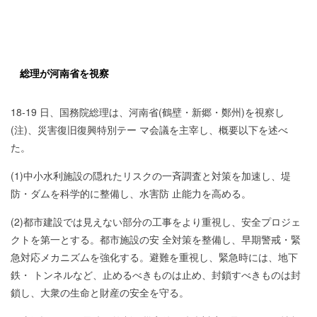
総理が河南省を視察
18-19 日、国務院総理は、河南省(鶴壁・新郷・鄭州)を視察し
(注)、災害復旧復興特別テー マ会議を主宰し、概要以下を述べ
た。
(1)中小水利施設の隠れたリスクの一斉調査と対策を加速し、堤
防・ダムを科学的に整備し、水害防 止能力を高める。
(2)都市建設では見えない部分の工事をより重視し、安全プロジェ
クトを第一とする。都市施設の安 全対策を整備し、早期警戒・緊
急対応メカニズムを強化する。避難を重視し、緊急時には、地下
鉄・ トンネルなど、止めるべきものは止め、封鎖すべきものは封
鎖し、大衆の生命と財産の安全を守る。