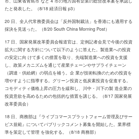
市、山東省青島市 など 4 市の地方国有企業の総合改革案を承認し
たと発表した。（8/18 経済日報 p3）
20 日、全人代常務委員会は「反外国制裁法」を香港にも適用する
採決を見送った。（8/20 South China Morning Post）
17 日、国家発展改革委員会報道官は、定例記者会見で今後の投資
拡大に関する方針について以下のように答えた。製造業への投資
の安定に向 けて多くの措置を取り、先端製造業への投資を支援
し、政策メカニズムを通じて産業チェーンやサプライチェーン
（調達・供給網）の弱点を補う。企 業が技術転換のための投資を
増やすように指導する。グリーン投資と低炭素投資を促進する。
コモディティ価格上昇の圧力を緩和し、川中・川下の製 造企業の
投資意欲を高めるための包括的な措置を講じる。（8/17 国家発展
改革委員会）
18 日、商務部は『ライブコマースプラットフォーム管理及びサー
ビス規範』についてパブリックコメント募集を開始した。業界標
準を策定して管理 を強化する。（8/18 商務部）