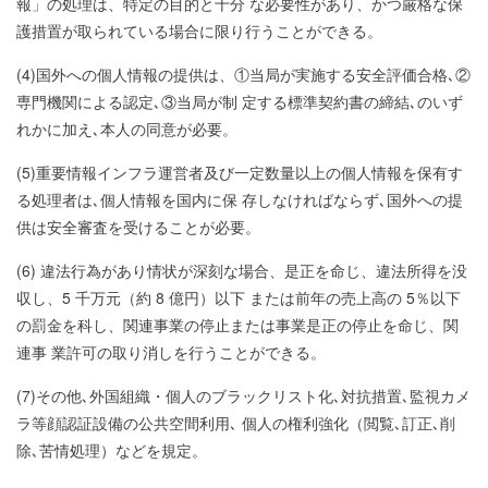
報」の処理は、特定の目的と十分 な必要性があり、かつ厳格な保
護措置が取られている場合に限り行うことができる。
(4)国外への個人情報の提供は、①当局が実施する安全評価合格､②
専門機関による認定､③当局が制 定する標準契約書の締結､のいず
れかに加え､本人の同意が必要。
(5)重要情報インフラ運営者及び一定数量以上の個人情報を保有す
る処理者は､個人情報を国内に保 存しなければならず､国外への提
供は安全審査を受けることが必要。
(6) 違法行為があり情状が深刻な場合、是正を命じ、違法所得を没
収し、5 千万元（約 8 億円）以下 または前年の売上高の 5％以下
の罰金を科し、関連事業の停止または事業是正の停止を命じ、関
連事 業許可の取り消しを行うことができる。
(7)その他､外国組織・個人のブラックリスト化､対抗措置､監視カメ
ラ等顔認証設備の公共空間利用､ 個人の権利強化（閲覧､訂正､削
除､苦情処理）などを規定。