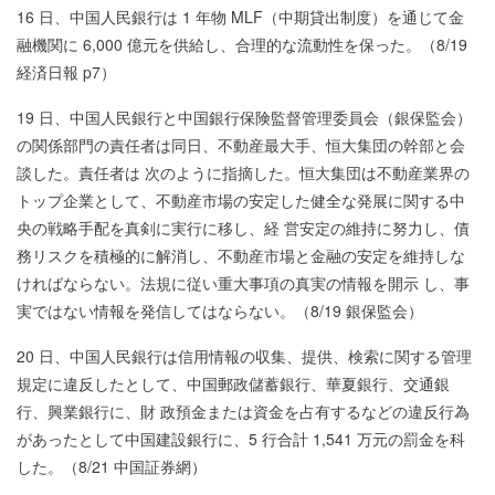
16 日、中国人民銀行は 1 年物 MLF（中期貸出制度）を通じて金
融機関に 6,000 億元を供給し、合理的な流動性を保った。（8/19
経済日報 p7）
19 日、中国人民銀行と中国銀行保険監督管理委員会（銀保監会）
の関係部門の責任者は同日、不動産最大手、恒大集団の幹部と会
談した。責任者は 次のように指摘した。恒大集団は不動産業界の
トップ企業として、不動産市場の安定した健全な発展に関する中
央の戦略手配を真剣に実行に移し、経 営安定の維持に努力し、債
務リスクを積極的に解消し、不動産市場と金融の安定を維持しな
ければならない。法規に従い重大事項の真実の情報を開示 し、事
実ではない情報を発信してはならない。（8/19 銀保監会）
20 日、中国人民銀行は信用情報の収集、提供、検索に関する管理
規定に違反したとして、中国郵政儲蓄銀行、華夏銀行、交通銀
行、興業銀行に、財 政預金または資金を占有するなどの違反行為
があったとして中国建設銀行に、5 行合計 1,541 万元の罰金を科
した。（8/21 中国証券網）