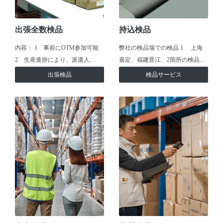
出張全数検品
持込検品
内容： 1 事前にOTM参加可能
弊社の検品場での検品 1. 上海
2 生産進捗により、派遣人…
嘉定、福建晋江、2箇所の検品…
出張検品
検品サービス