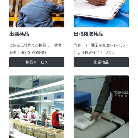
出張検品
出張抜取検品
ご指定工場先での検品 1. 現地
内容： 1 通常AQL並べレベルⅡ
派遣：HQTS-YOSHID…
により抜取検品 2 AQL…
検品サービス
出張検品