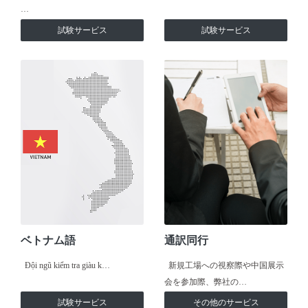
…
試験サービス
試験サービス
ベトナム語
通訳同行
Đội ngũ kiểm tra giàu k…
新規工場への視察際や中国展示
会を参加際、弊社の…
試験サービス
その他のサービス