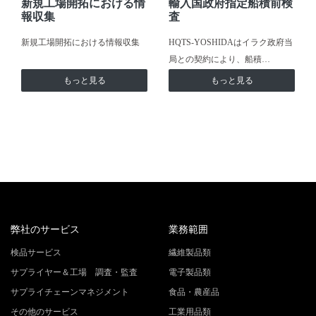
新規工場開拓における情
輸入国政府指定船積前検
報収集
査
新規工場開拓における情報収集
HQTS-YOSHIDAはイラク政府当
局との契約により、船積…
もっと見る
もっと見る
弊社のサービス
業務範囲
検品サービス
繊維製品類
サプライヤー＆工場 調査・監査
電子製品類
サプライチェーンマネジメント
食品・農産品
その他のサービス
工業用品類