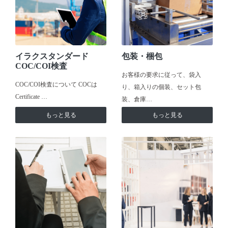
イラクスタンダード
包装・梱包
COC/COI検査
お客様の要求に従って、袋入
COC/COI検査について COCは
り、箱入りの個装、セット包
Certificate …
装、倉庫…
もっと見る
もっと見る