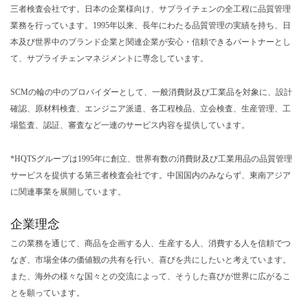
三者検査会社
です。日本の企業様向け、サプライチェンの全工程に
品質管理
業務を行っています。1995年以来、長年にわたる品質管理の実績を持ち、日
本及び世界中のブランド企業と関連企業が安心・信頼できるパートナーとし
て、サプライチェンマネジメントに専念しています。
SCMの輪の中のプロバイダーとして、一般消費財及び工業品を対象に、設計
確認、原材料検査、エンジニア派遣、各工程検品、立会検査、生産管理、工
場監査、認証、審査など一連のサービス内容を提供しています。
*HQTSグループは1995年に創立、世界有数の消費財及び工業用品の品質管理
サービスを提供する
第三者検査会社
です。中国国内のみならず、東南アジア
に関連事業を展開しています。
企業理念
この業務を通じて、商品を企画する人、生産する人、消費する人を信頼でつ
なぎ、市場全体の価値観の共有を行い、喜びを共にしたいと考えています。
また、海外の様々な国々との交流によって、そうした喜びが世界に広がるこ
とを願っています。