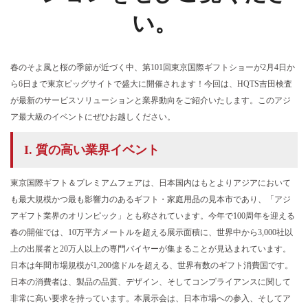
い。
春のそよ風と桜の季節が近づく中、第101回東京国際ギフトショーが2月4日か
ら6日まで東京ビッグサイトで盛大に開催されます！今回は、HQTS吉田検査
が最新のサービスソリューションと業界動向をご紹介いたします。このアジ
ア最大級のイベントにぜひお越しください。
I. 質の高い業界イベント
東京国際ギフト＆プレミアムフェアは、日本国内はもとよりアジアにおいて
も最大規模かつ最も影響力のあるギフト・家庭用品の見本市であり、「アジ
アギフト業界のオリンピック」とも称されています。今年で100周年を迎える
春の開催では、10万平方メートルを超える展示面積に、世界中から3,000社以
上の出展者と20万人以上の専門バイヤーが集まることが見込まれています。
日本は年間市場規模が1,200億ドルを超える、世界有数のギフト消費国です。
日本の消費者は、製品の品質、デザイン、そしてコンプライアンスに関して
非常に高い要求を持っています。本展示会は、日本市場への参入、そしてア