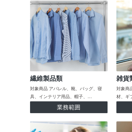
繊維製品類
雑貨
対象商品 アパレル、靴、バッグ、寝
対象商
具、インテリア用品、帽子、…
材、ギ
業務範囲