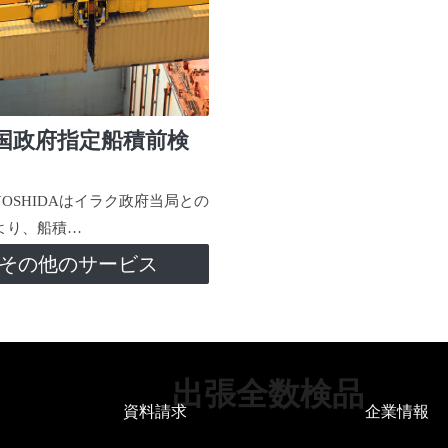
国政府指定船積前検
-YOSHIDAはイラク政府当局との
より、船積…
その他のサービス
出張全数検品
資料請求
企業情報