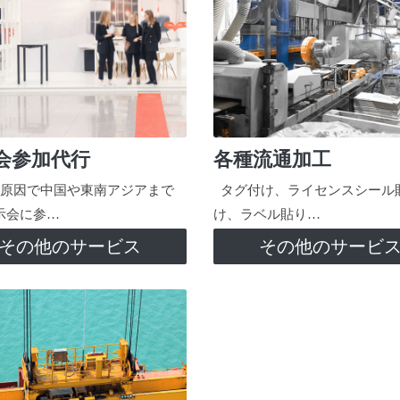
会参加代行
各種流通加工
原因で中国や東南アジアまで
タグ付け、ライセンスシール
示会に参…
け、ラベル貼り…
その他のサービス
その他のサービ