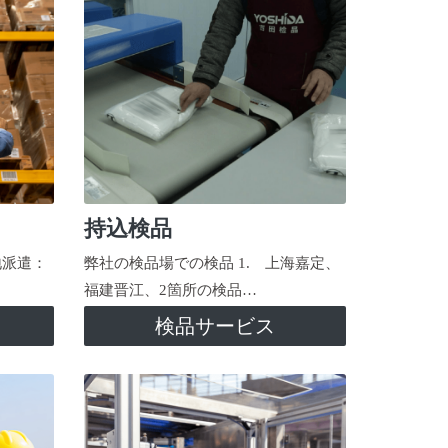
持込検品
地派遣：
弊社の検品場での検品 1. 上海嘉定、
福建晋江、2箇所の検品…
検品サービス