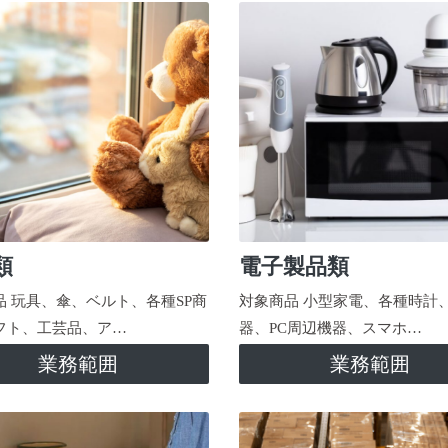
類
電子製品類
品 玩具、傘、ベルト、各種SP商
対象商品 小型家電、各種時計
フト、工芸品、ア…
器、PC周辺機器、スマホ…
業務範囲
業務範囲