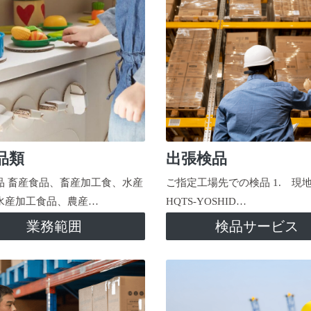
品類
出張検品
品 畜産食品、畜産加工食、水産
ご指定工場先での検品 1. 現
水産加工食品、農産…
HQTS-YOSHID…
業務範囲
検品サービス