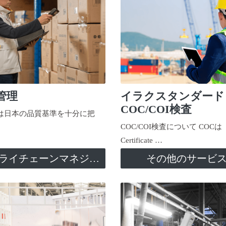
管理
イラクスタンダード
COC/COI検査
日本の品質基準を十分に把
COC/COI検査について COCは
Certificate …
サプライチェーンマネジメント
その他のサービ