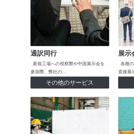
通訳同行
展示
新規工場への視察際や中国展示会を
各種の
参加際、弊社の…
直接展
その他のサービス