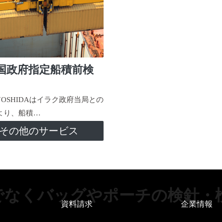
国政府指定船積前検
-YOSHIDAはイラク政府当局との
より、船積…
その他のサービス
でなくバッグやポーチの検針・
資料請求
企業情報