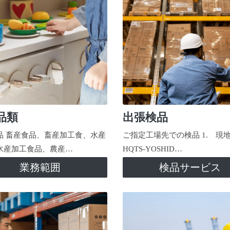
品類
出張検品
品 畜産食品、畜産加工食、水産
ご指定工場先での検品 1. 現
水産加工食品、農産…
HQTS-YOSHID…
業務範囲
検品サービス