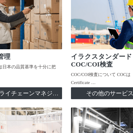
管理
イラクスタンダード
COC/COI検査
日本の品質基準を十分に把
COC/COI検査について COCは
Certificate …
サプライチェーンマネジメント
その他のサービ