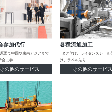
会参加代行
各種流通加工
原因で中国や東南アジアまで
タグ付け、ライセンスシール
示会に参…
け、ラベル貼り…
その他のサービス
その他のサービ