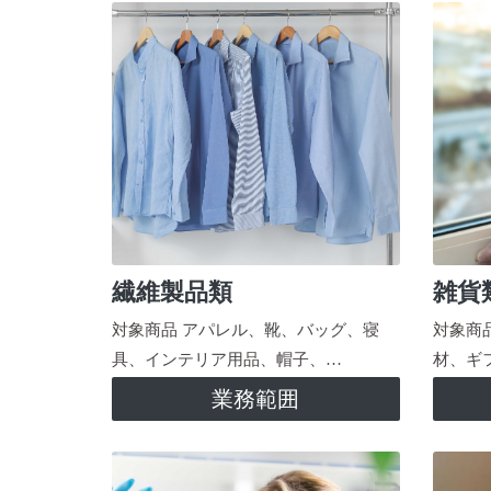
繊維製品類
雑貨
対象商品 アパレル、靴、バッグ、寝
対象商
具、インテリア用品、帽子、…
材、ギ
業務範囲