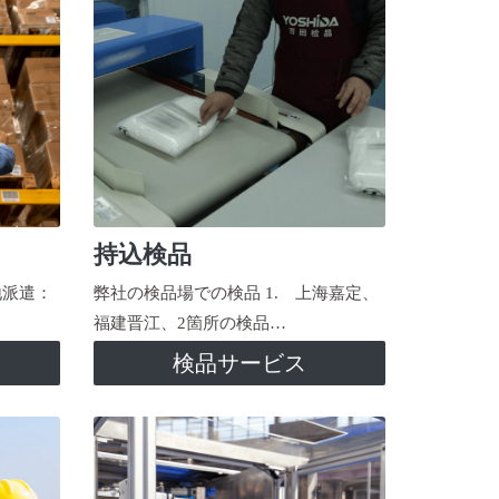
持込検品
地派遣：
弊社の検品場での検品 1. 上海嘉定、
福建晋江、2箇所の検品…
検品サービス