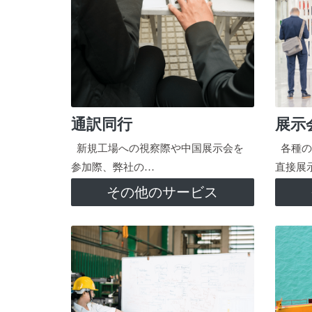
通訳同行
展示
新規工場への視察際や中国展示会を
各種の
参加際、弊社の…
直接展
その他のサービス