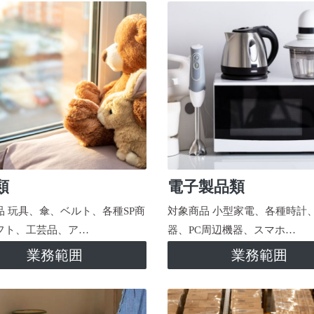
類
電子製品類
品 玩具、傘、ベルト、各種SP商
対象商品 小型家電、各種時計
フト、工芸品、ア…
器、PC周辺機器、スマホ…
業務範囲
業務範囲