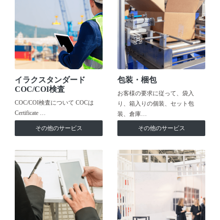
イラクスタンダード
包装・梱包
COC/COI検査
お客様の要求に従って、袋入
COC/COI検査について COCは
り、箱入りの個装、セット包
Certificate …
装、倉庫…
その他のサービス
その他のサービス