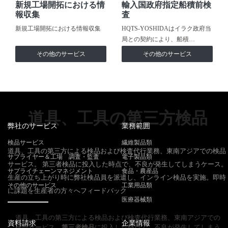
新規工場開拓における情
輸入国政府指定船積前検
報収集
査
新規工場開拓における情報収集
HQTS-YOSHIDAはイラク政府当
局との契約により、船積…
その他のサービス
その他のサービス
道具、工具の第三方検品
弊社のサービス
業務範囲
検品サービス
繊維製品類
道具、工具の第三方による検品および検査代行業務、東南アジアでの検品
サプライヤー＆工場 調査・監査
電子製品類
サービス。 第三者検品に投入した時点で、不良が発生してしまうケース。
サプライチェーンマネジメント
食品・農産品
生産の立ち上がり時に弊社検品員を派遣し、インライン検品を実施。即時
その他のサービス
工業用品類
に課題を生産者の方々へフィードバック
医療器械類
道具、工具の第三方による検品および検査代行業務、東南アジアでの
資料請求
企業情報
検品サービス。
第三者検品
に投入した時点で、不良が発生してしまう