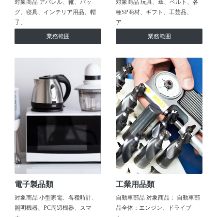
対象商品 アパレル、靴、バッ
対象商品 玩具、傘、ベルト、各
グ、寝具、インテリア用品、帽
種SP商材、ギフト、工芸品、
子、…
ア…
業務範囲
業務範囲
電子製品類
工業用品類
対象商品 小型家電、各種時計、
自動車部品 対象商品： 自動車部
照明機器、PC周辺機器、スマ
品全体：エンジン、ドライブ