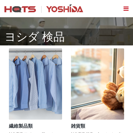
ヨシダ 検品
繊維製品類
雑貨類