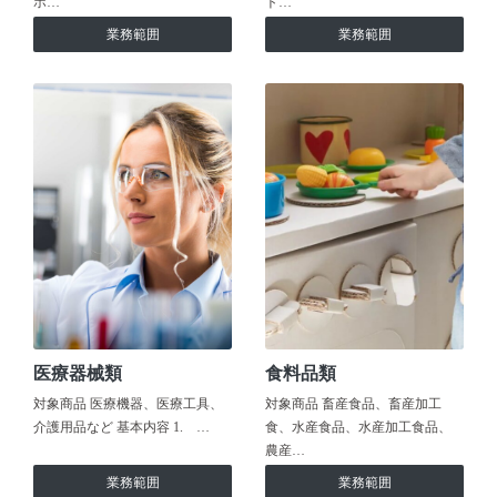
ホ…
ト…
業務範囲
業務範囲
医療器械類
食料品類
対象商品 医療機器、医療工具、
対象商品 畜産食品、畜産加工
介護用品など 基本内容 1. …
食、水産食品、水産加工食品、
農産…
業務範囲
業務範囲