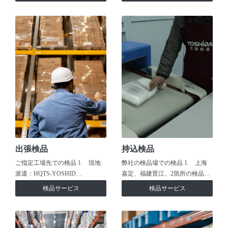
出張検品
持込検品
ご指定工場先での検品 1. 現地
弊社の検品場での検品 1. 上海
派遣：HQTS-YOSHID…
嘉定、福建晋江、2箇所の検品…
検品サービス
検品サービス