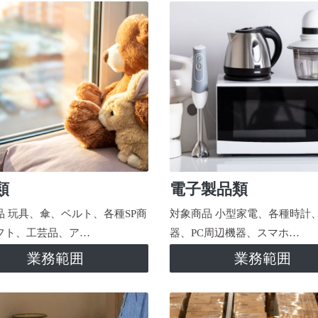
類
電子製品類
品 玩具、傘、ベルト、各種SP商
対象商品 小型家電、各種時計
フト、工芸品、ア…
器、PC周辺機器、スマホ…
業務範囲
業務範囲