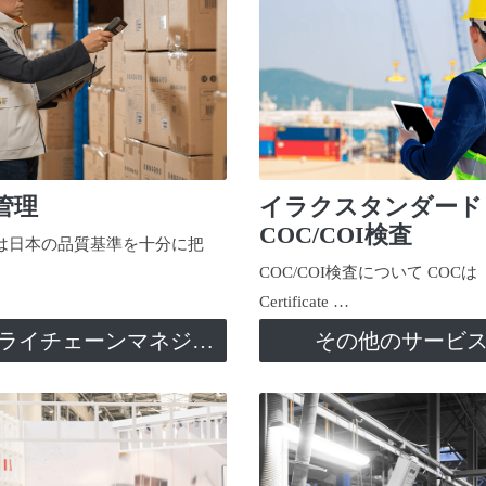
管理
イラクスタンダード
COC/COI検査
日本の品質基準を十分に把
COC/COI検査について COCは
Certificate …
サプライチェーンマネジメント
その他のサービ