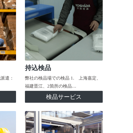
持込検品
地派遣：
弊社の検品場での検品 1. 上海嘉定、
福建晋江、2箇所の検品…
検品サービス