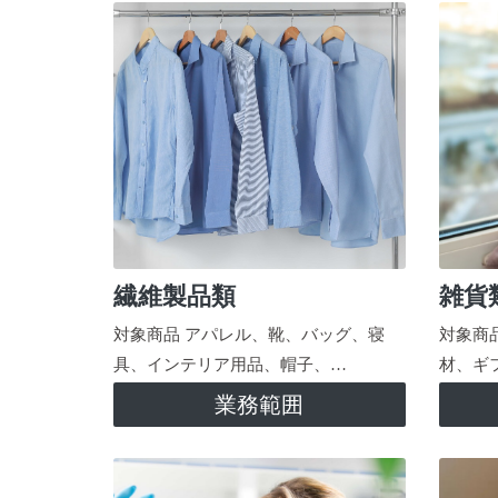
繊維製品類
雑貨
対象商品 アパレル、靴、バッグ、寝
対象商
具、インテリア用品、帽子、…
材、ギ
業務範囲