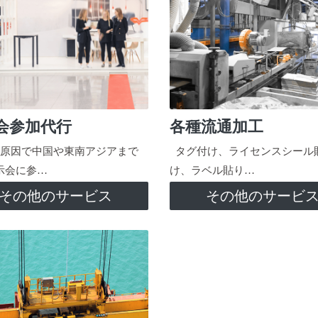
会参加代行
各種流通加工
原因で中国や東南アジアまで
タグ付け、ライセンスシール
示会に参…
け、ラベル貼り…
その他のサービス
その他のサービ