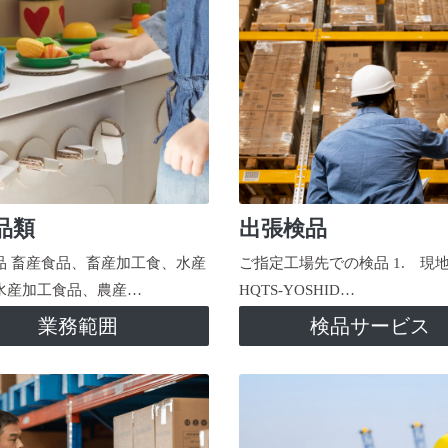
品類
出張検品
品 畜産食品、畜産加工食、水産
ご指定工場先での検品 1. 現
水産加工食品、農産…
HQTS-YOSHID…
業務範囲
検品サービス