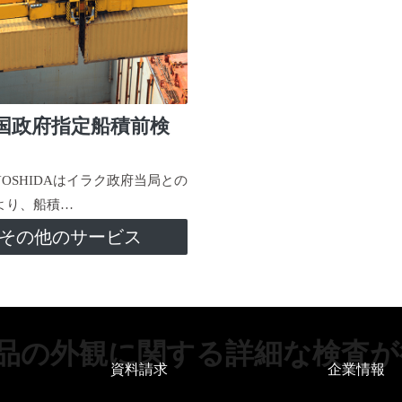
国政府指定船積前検
-YOSHIDAはイラク政府当局との
より、船積…
その他のサービス
品の外観に関する詳細な検査が
資料請求
企業情報