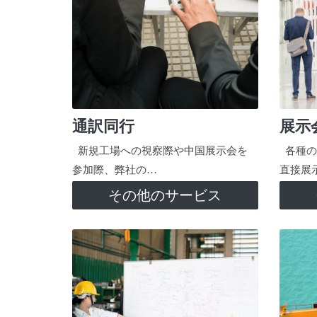
通訳同行
展示
新規工場への視察際や中国展示会を
各種の
参加際、弊社の…
直接展
その他のサービス