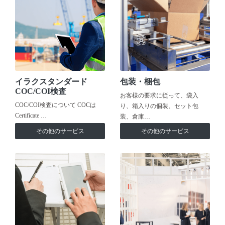
イラクスタンダード
包装・梱包
COC/COI検査
お客様の要求に従って、袋入
COC/COI検査について COCは
り、箱入りの個装、セット包
Certificate …
装、倉庫…
その他のサービス
その他のサービス