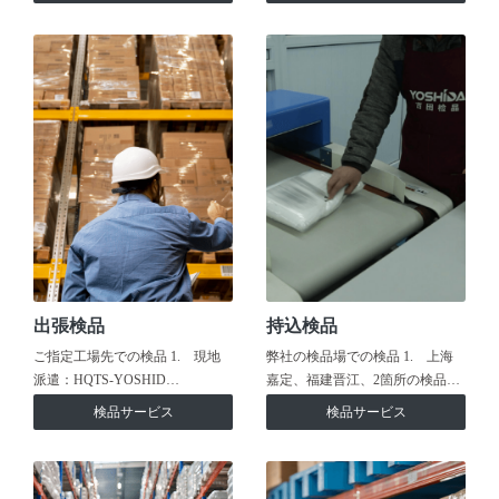
出張検品
持込検品
ご指定工場先での検品 1. 現地
弊社の検品場での検品 1. 上海
派遣：HQTS-YOSHID…
嘉定、福建晋江、2箇所の検品…
検品サービス
検品サービス