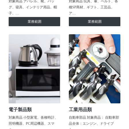
対象商品 アパレル、靴、バッ
対象商品 玩具、傘、ベルト、各
グ、寝具、インテリア用品、帽
種SP商材、ギフト、工芸品、
子、…
ア…
業務範囲
業務範囲
電子製品類
工業用品類
対象商品 小型家電、各種時計、
自動車部品 対象商品： 自動車部
照明機器、PC周辺機器、スマ
品全体：エンジン、ドライブ