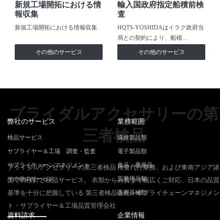
新規工場開拓における情
輸入国政府指定船積前検
報収集
査
新規工場開拓における情報収集
HQTS-YOSHIDAはイラク政府当
局との契約により、船積…
その他のサービス
その他のサービス
ブライダルアクセサリーの第
弊社のサービス
業務範囲
三者検品
検品サービス
繊維製品類
サプライヤー＆工場 調査・監査
電子製品類
サプライチェーンマネジメント
食品・農産品
ブライダルアクセサリーの第三者検品 検査代行業務、および東南アジア諸
その他のサービス
工業用品類
国での検針と検品サービス。 衣類から雑貨まで幅広くご対応、日本の品質
基準を十分に把握している 第三者検品会社・サプライチェーンマネジメン
医療器械類
ト・サプライヤー＆工場品質管理会社
資料請求
企業情報