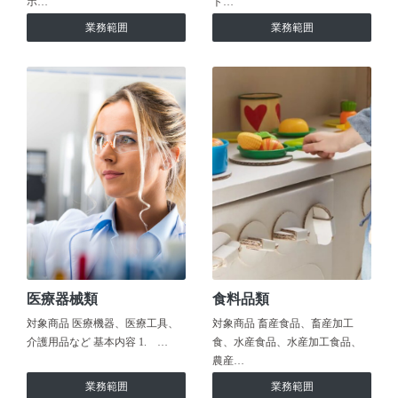
ホ…
ト…
業務範囲
業務範囲
医療器械類
食料品類
対象商品 医療機器、医療工具、
対象商品 畜産食品、畜産加工
介護用品など 基本内容 1. …
食、水産食品、水産加工食品、
農産…
業務範囲
業務範囲