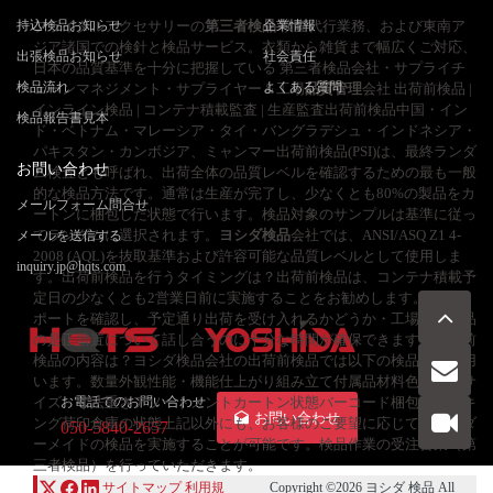
持込検品お知らせ
ブライダルアクセサリーの
第三者検品
企業情報
検査代行業務、および東南ア
ジア諸国での検針と検品サービス。衣類から雑貨まで幅広くご対応、
出張検品お知らせ
社会責任
日本の品質基準を十分に把握している 第三者検品会社・サプライチ
検品流れ
よくある質問
ェーンマネジメント・サプライヤー＆工場
品質管理
会社 出荷前検品 |
インライン検品 | コンテナ積載監査 | 生産監査出荷前検品中国・イン
検品報告書見本
ド・ベトナム・マレーシア・タイ・バングラデシュ・インドネシア・
パキスタン・カンボジア、ミャンマー出荷前検品(PSI)は、最終ランダ
お問い合わせ
ム検査とも呼ばれ、出荷全体の品質レベルを確認するための最も一般
的な検品方法です。通常は生産が完了し、少なくとも80%の製品をカ
メールフォーム問合せ
ートンに梱包した状態で行います。検品対象のサンプルは基準に従っ
てランダムに選択されます。
ヨシダ検品
会社では、ANSI/ASQ Z1 4-
メールを送信する
2008 (AQL)を抜取基準および許容可能な品質レベルとして使用しま
inquiry.jp@hqts.com
す。出荷前検品を行うタイミングは？出荷前検品は、コンテナ積載予
定日の少なくとも2営業日前に実施することをお勧めします。検品レ
ポートを確認し、予定通り出荷を受け入れるかどうか・工場と不良品
の是正措置について話し合うのに十分な時間が確保できます。出荷前
検品の内容は？ヨシダ検品会社の出荷前検品では以下の検品項目を用
います。数量外観性能・機能仕上がり組み立て付属品材料色・ロゴサ
イズ・寸法重さアソートメントカートン状態バーコード梱包・マーキ
お電話でのお問い合わせ
お問い合わせ
ング荷印倉庫の状態上記以外にも、お客様のご要望に応じて、オーダ
050-5840-2657
ーメイドの検品を実施することが可能です。検品作業の受注営業（第
三者検品）を行っていただきます。
サイトマップ
利用規
Copyright ©2026
ヨシダ 検品
All