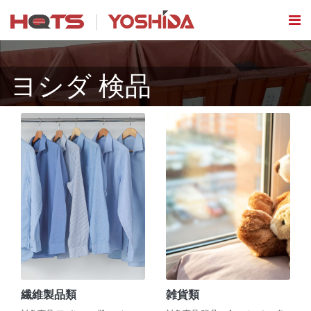
ヨシダ 検品
繊維製品類
雑貨類