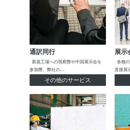
通訳同行
展示
新規工場への視察際や中国展示会を
各種の
参加際、弊社の…
直接展
その他のサービス