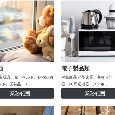
類
電子製品類
品 玩具、傘、ベルト、各種SP商
対象商品 小型家電、各種時計
フト、工芸品、ア…
器、PC周辺機器、スマホ…
業務範囲
業務範囲