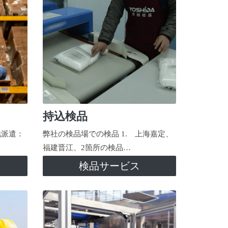
持込検品
地派遣：
弊社の検品場での検品 1. 上海嘉定、
福建晋江、2箇所の検品…
検品サービス