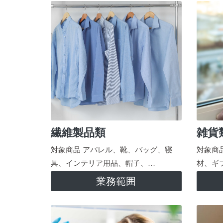
繊維製品類
雑貨
対象商品 アパレル、靴、バッグ、寝
対象商
具、インテリア用品、帽子、…
材、ギ
業務範囲