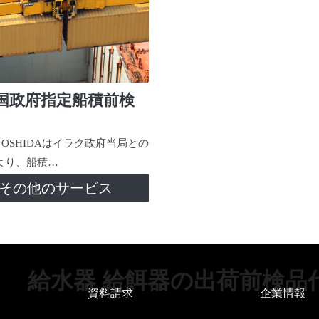
国政府指定船積前検
-YOSHIDAはイラク政府当局との
より、船積…
その他のサービス
給水器 給餌器の出荷前検品
資料請求
企業情報