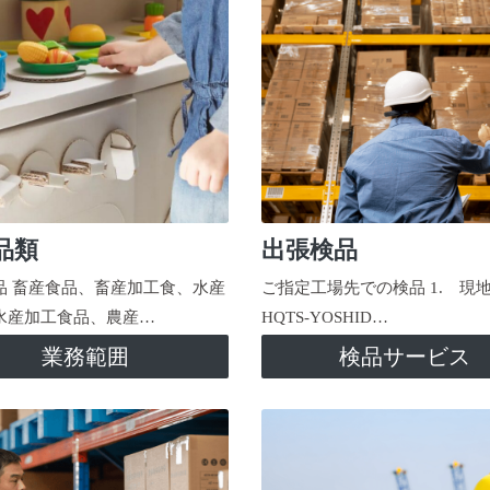
品類
出張検品
品 畜産食品、畜産加工食、水産
ご指定工場先での検品 1. 現
水産加工食品、農産…
HQTS-YOSHID…
業務範囲
検品サービス