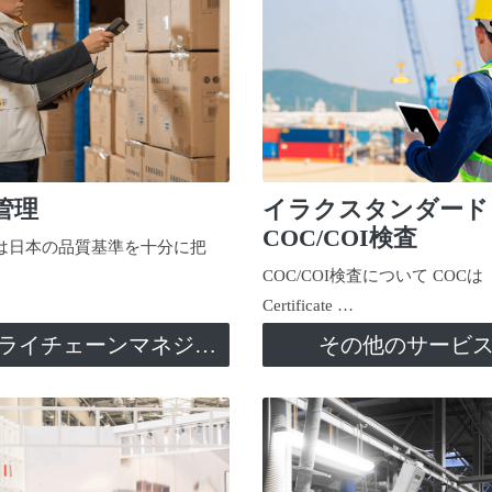
管理
イラクスタンダード
COC/COI検査
日本の品質基準を十分に把
COC/COI検査について COCは
Certificate …
サプライチェーンマネジメント
その他のサービ