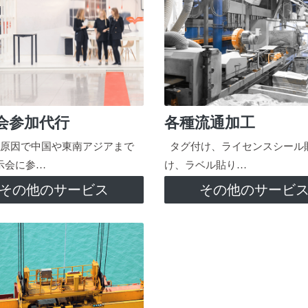
会参加代行
各種流通加工
原因で中国や東南アジアまで
タグ付け、ライセンスシール
示会に参…
け、ラベル貼り…
その他のサービス
その他のサービ