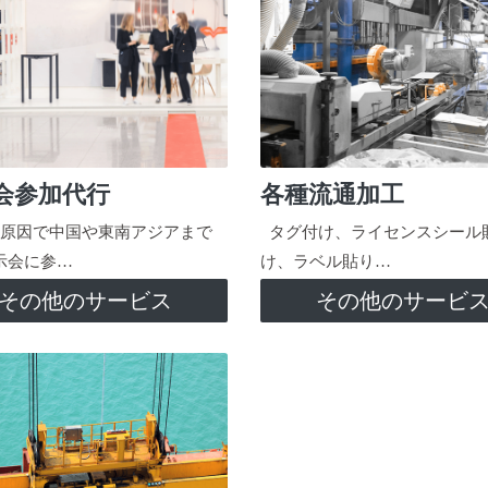
会参加代行
各種流通加工
原因で中国や東南アジアまで
タグ付け、ライセンスシール
示会に参…
け、ラベル貼り…
その他のサービス
その他のサービ