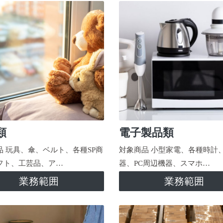
類
電子製品類
品 玩具、傘、ベルト、各種SP商
対象商品 小型家電、各種時計
フト、工芸品、ア…
器、PC周辺機器、スマホ…
業務範囲
業務範囲