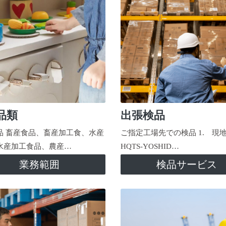
品類
出張検品
品 畜産食品、畜産加工食、水産
ご指定工場先での検品 1. 現
水産加工食品、農産…
HQTS-YOSHID…
業務範囲
検品サービス