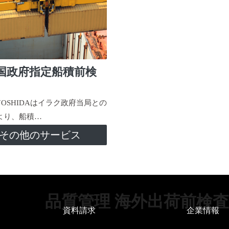
国政府指定船積前検
-YOSHIDAはイラク政府当局との
より、船積…
その他のサービス
品質管理 海外出荷前検査
資料請求
企業情報