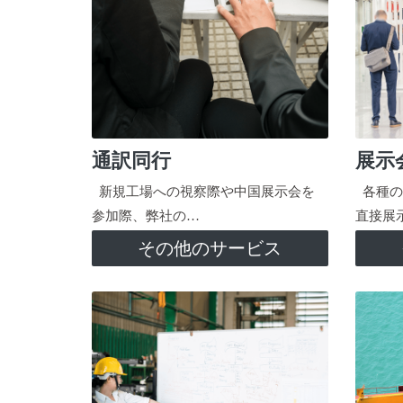
通訳同行
展示
新規工場への視察際や中国展示会を
各種の
参加際、弊社の…
直接展
その他のサービス