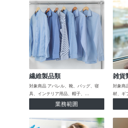
繊維製品類
雑貨
対象商品 アパレル、靴、バッグ、寝
対象商
具、インテリア用品、帽子、…
材、ギ
業務範囲