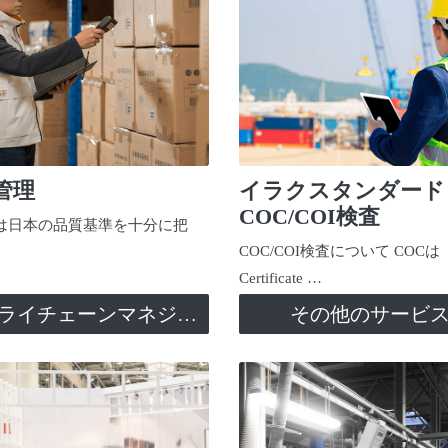
管理
イラクスタンダード
COC/COI検査
日本の品質基準を十分に把
COC/COI検査について COCは
Certificate …
サプライチェーンマネジメント
その他のサービ