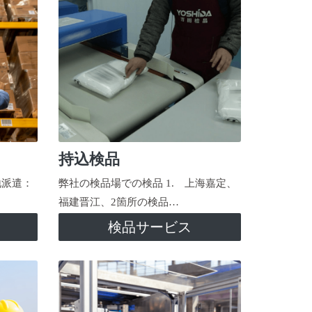
持込検品
地派遣：
弊社の検品場での検品 1. 上海嘉定、
福建晋江、2箇所の検品…
検品サービス