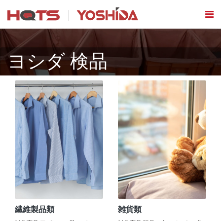
ヨシダ 検品
繊維製品類
雑貨類