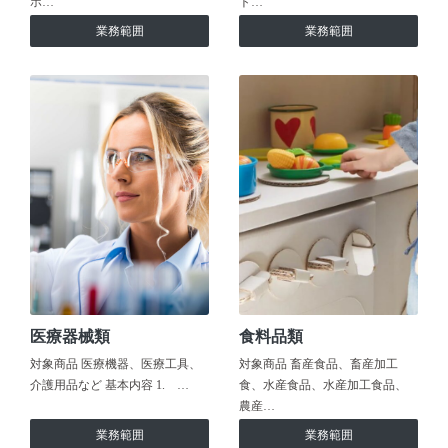
ホ…
ト…
業務範囲
業務範囲
医療器械類
食料品類
対象商品 医療機器、医療工具、
対象商品 畜産食品、畜産加工
介護用品など 基本内容 1. …
食、水産食品、水産加工食品、
農産…
業務範囲
業務範囲