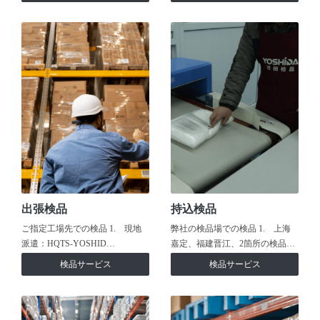
出張検品
持込検品
ご指定工場先での検品 1. 現地
弊社の検品場での検品 1. 上海
派遣：HQTS-YOSHID…
嘉定、福建晋江、2箇所の検品…
検品サービス
検品サービス