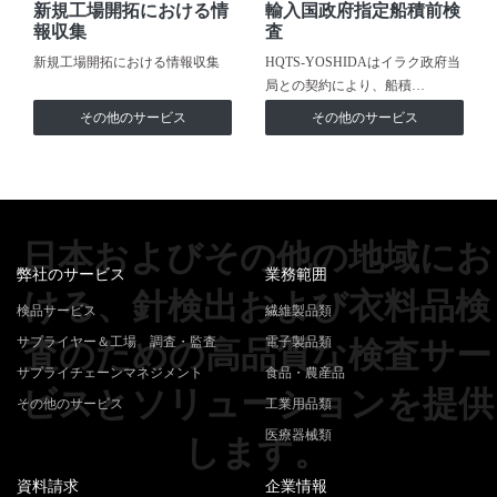
新規工場開拓における情
輸入国政府指定船積前検
報収集
査
新規工場開拓における情報収集
HQTS-YOSHIDAはイラク政府当
局との契約により、船積…
その他のサービス
その他のサービス
日本およびその他の地域にお
弊社のサービス
業務範囲
ける、針検出および衣料品検
検品サービス
繊維製品類
サプライヤー＆工場 調査・監査
電子製品類
査のための高品質な検査サー
サプライチェーンマネジメント
食品・農産品
ビスとソリューションを提供
その他のサービス
工業用品類
医療器械類
します。
資料請求
企業情報