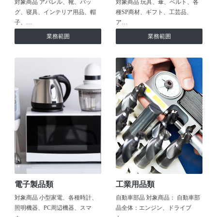
対象商品 アパレル、靴、バッ
対象商品 玩具、傘、ベルト、各
グ、寝具、インテリア用品、帽
種SP商材、ギフト、工芸品、
子、…
ア…
業務範囲
業務範囲
電子製品類
工業用品類
対象商品 小型家電、各種時計、
自動車部品 対象商品： 自動車部
照明機器、PC周辺機器、スマ
品全体：エンジン、ドライブ