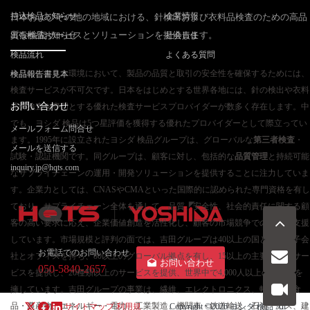
持込検品お知らせ
企業情報
日本およびその他の地域における、針検出および衣料品検査のための高品
質な検査サービスとソリューションを提供します。
出張検品お知らせ
社会責任
検品流れ
よくある質問
今日のビジネス環境において、製品の品質と取引の安全性を確保するためには、
検品報告書見本
検査サービスが不可欠です。日本をはじめとする世界各地には、針の検出や衣料
お問い合わせ
品の検査を専門とする優れた検査サービスプロバイダーが数多く存在します。中
でも、ヨシダ 検品は5つ星評価を獲得する優れたプロバイダーとして際立ってい
メールフォーム問合せ
ます。1995年に設立されたヨシダ 検品グループは、グローバルな
第三者検査
・
メールを送信する
試験・認証機関です。同グループは、顧客に対し、包括的な
品質管理
と持続可能
inquiry.jp@hqts.com
なサプライチェーンの運用・開発ソリューションを提供することに注力していま
す。企業力としては、CNASやCMAといった国際的に認められた専門資格を有し
ており、サプライチェーン全体を通して、品質、安全性、社会的責任に関する顧
客の高い要求に応え、企業価値創造を活性化し、顧客の市場競争での勝利を支援
しています。市場規模と評判の面では、吉田グループは40以上の国と地域に子会
お電話でのお問い合わせ
社とオフィスを持ち、80以上のグローバル拠点を有し、15以上の主要産業にサー
お問い合わせ
050-5840-2657
ビスを提供し、20種類以上のサービスを提供、世界中で4,000人以上の従業員を
擁しています。吉田グループの事業は、繊維、エレクトロニクス、軽工業、食
品・農産物、エネルギー・電力、工業製造、機関車・鉄道輸送、石油・ガス、建
サイトマップ
利用規
Copyright ©2026
ヨシダ 検品
All