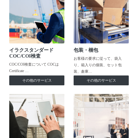
イラクスタンダード
包装・梱包
COC/COI検査
お客様の要求に従って、袋入
COC/COI検査について COCは
り、箱入りの個装、セット包
Certificate …
装、倉庫…
その他のサービス
その他のサービス