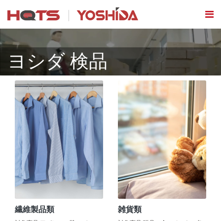
ヨシダ 検品
繊維製品類
雑貨類