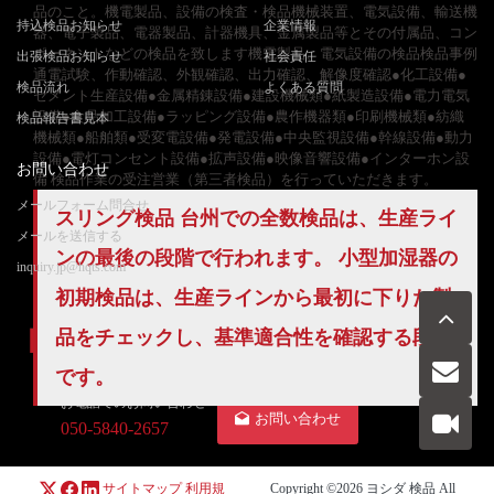
品のこと。機電製品、設備の検査・検品機械装置、電気設備、輸送機
持込検品お知らせ
企業情報
器、電子製品、電器製品、計器機具、金属製品等とその付属品、コン
ポーネントなどの検品を致します機電製品、電気設備の検品検品事例
出張検品お知らせ
社会責任
通電試験、作動確認、外観確認、出力確認、解像度確認●化工設備●
検品流れ
よくある質問
セメント生産設備●金属精錬設備●建設機械類●紙製造設備●電力電気
設備●食品加工設備●ラッピング設備●農作機器類●印刷機械類●紡織
検品報告書見本
機械類●船舶類●受変電設備●発電設備●中央監視設備●幹線設備●動力
設備●電灯コンセント設備●拡声設備●映像音響設備●インターホン設
お問い合わせ
備 検品作業の受注営業（第三者検品）を行っていただきます。
メールフォーム問合せ
スリング検品 台州での
全数検品
は、生産ライ
メールを送信する
ンの最後の段階で行われます。 小型加湿器の
inquiry.jp@hqts.com
初期検品は、生産ラインから最初に下りた製
品をチェックし、基準適合性を確認する段階
です。
お電話でのお問い合わせ
お問い合わせ
050-5840-2657
サイトマップ
利用規
Copyright ©2026
ヨシダ 検品
All