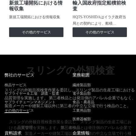
新規工場開拓における情
輸入国政府指定船積前検
報収集
査
新規工場開拓における情報収集
HQTS-YOSHIDAはイラク政府当
局との契約により、船積…
その他のサービス
その他のサービス
スリングの外観検査
弊社のサービス
業務範囲
検品サービス
繊維製品類
スリングの外観目視検査作業を委託し、スリング製品の生産工場における
サプライヤー＆工場 調査・監査
電子製品類
品質管理を実施します。 第三者検品とは発注側のアパレル企業でもなく、
サプライチェーンマネジメント
食品・農産品
製造メーカーや縫製工場以外に第三者の中立な立場で行う検品のこと。
その他のサービス
工業用品類
医療器械類
スリングの外観目視検査作業を委託し、スリング製品の生産工場にお
ける
品質管理
を実施します。
第三者検品
とは発注側のアパレル企業で
資料請求
企業情報
もなく、製造メーカーや縫製工場以外に第三者の中立な立場で行う検