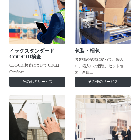
イラクスタンダード
包装・梱包
COC/COI検査
お客様の要求に従って、袋入
COC/COI検査について COCは
り、箱入りの個装、セット包
Certificate …
装、倉庫…
その他のサービス
その他のサービス