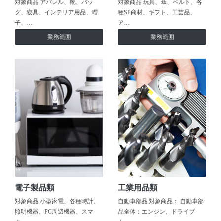
対象商品 アパレル、靴、バッ
対象商品 玩具、傘、ベルト、各
グ、寝具、インテリア用品、帽
種SP商材、ギフト、工芸品、
子、…
ア…
業務範囲
業務範囲
電子製品類
工業用品類
対象商品 小型家電、各種時計、
自動車部品 対象商品： 自動車部
照明機器、PC周辺機器、スマ
品全体：エンジン、ドライブ