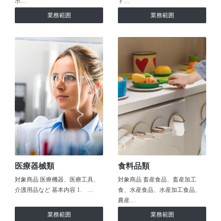
ホ…
ト…
業務範囲
業務範囲
医療器械類
食料品類
対象商品 医療機器、医療工具、
対象商品 畜産食品、畜産加工
介護用品など 基本内容 1. …
食、水産食品、水産加工食品、
農産…
業務範囲
業務範囲