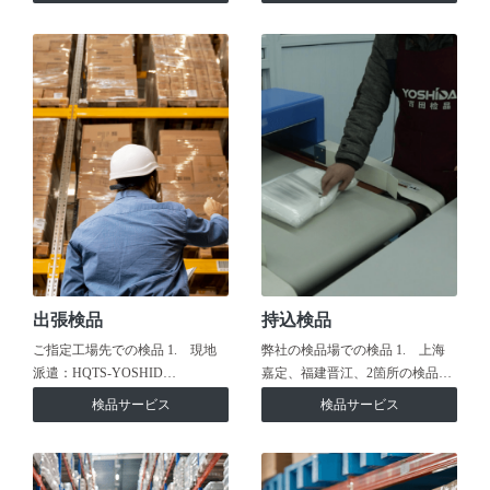
出張検品
持込検品
ご指定工場先での検品 1. 現地
弊社の検品場での検品 1. 上海
派遣：HQTS-YOSHID…
嘉定、福建晋江、2箇所の検品…
検品サービス
検品サービス