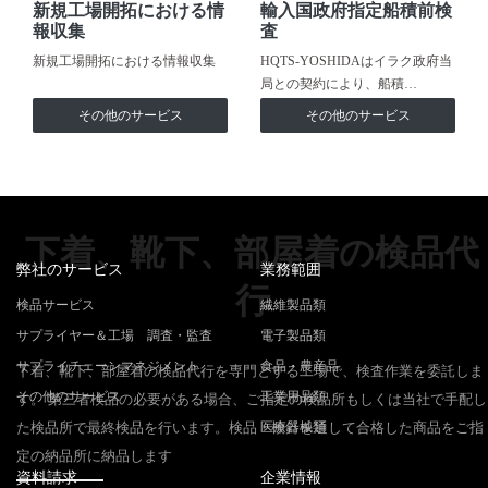
新規工場開拓における情
輸入国政府指定船積前検
報収集
査
新規工場開拓における情報収集
HQTS-YOSHIDAはイラク政府当
局との契約により、船積…
その他のサービス
その他のサービス
下着、靴下、部屋着の検品代
弊社のサービス
業務範囲
行
検品サービス
繊維製品類
サプライヤー＆工場 調査・監査
電子製品類
サプライチェーンマネジメント
食品・農産品
下着、靴下、部屋着の検品代行を専門とする工場で、検査作業を委託しま
その他のサービス
工業用品類
す。 第三者検品の必要がある場合、ご指定の検品所もしくは当社で手配し
た検品所で最終検品を行います。検品・検針を通して合格した商品をご指
医療器械類
定の納品所に納品します
資料請求
企業情報