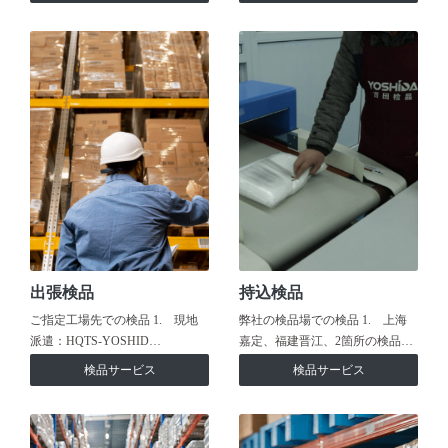
出張検品
持込検品
ご指定工場先での検品 1. 現地
弊社の検品場での検品 1. 上海
派遣：HQTS-YOSHID…
嘉定、福建晋江、2箇所の検品…
検品サービス
検品サービス