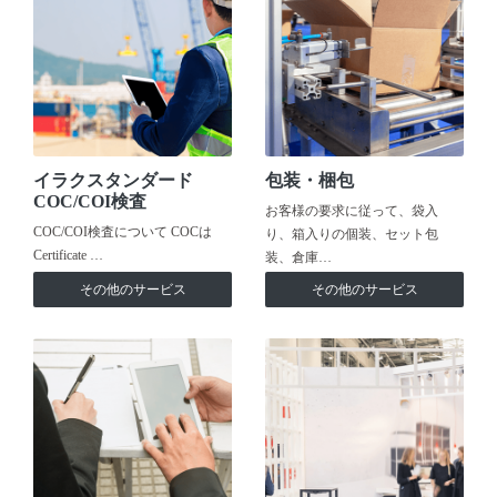
イラクスタンダード
包装・梱包
COC/COI検査
お客様の要求に従って、袋入
COC/COI検査について COCは
り、箱入りの個装、セット包
Certificate …
装、倉庫…
その他のサービス
その他のサービス