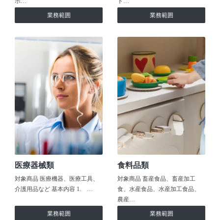
ホ…
ト…
業務範囲
業務範囲
医療器械類
食料品類
対象商品 医療機器、医療工具、
対象商品 畜産食品、畜産加工
介護用品など 基本内容 1. …
食、水産食品、水産加工食品、
農産…
業務範囲
業務範囲