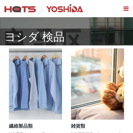
ヨシダ 検品
繊維製品類
雑貨類