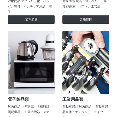
対象商品 アパレル、靴、バッ
対象商品 玩具、傘、ベルト、各
グ、寝具、インテリア用品、帽
種SP商材、ギフト、工芸品、
子、…
ア…
業務範囲
業務範囲
電子製品類
工業用品類
対象商品 小型家電、各種時計、
自動車部品 対象商品： 自動車部
照明機器、PC周辺機器、スマ
品全体：エンジン、ドライブ