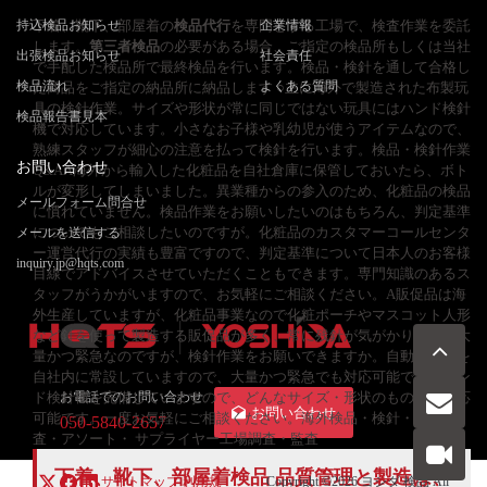
持込検品お知らせ
下着、靴下、部屋着の
検品代行
を専門とする工場で、検査作業を委託
企業情報
します。
第三者検品
の必要がある場合、ご指定の検品所もしくは当社
出張検品お知らせ
社会責任
で手配した検品所で最終検品を行います。検品・検針を通して合格し
検品流れ
よくある質問
た商品をご指定の納品所に納品します ○主に海外で製造された布製玩
具の検針作業。サイズや形状が常に同じではない玩具にはハンド検針
検品報告書見本
機で対応しています。小さなお子様や乳幼児が使うアイテムなので、
熟練スタッフが細心の注意を払って検針を行います。検品・検針作業
お問い合わせ
Q&AA海外から輸入した化粧品を自社倉庫に保管しておいたら、ボト
ルが変形してしまいました。異業種からの参入のため、化粧品の検品
メールフォーム問合せ
に慣れていません。検品作業をお願いしたいのはもちろん、判定基準
についてもご相談したいのですが。化粧品のカスタマーコールセンタ
メールを送信する
ー運営代行の実績も豊富ですので、判定基準について日本人のお客様
inquiry.jp@hqts.com
目線でアドバイスさせていただくこともできます。専門知識のあるス
タッフがうかがいますので、お気軽にご相談ください。A販促品は海
外生産していますが、化粧品事業なので化粧ポーチやマスコット人形
など針を使って製造する販促品が多く、常に残針が気がかりです。大
量かつ緊急なのですが、検針作業をお願いできますか。自動検針機を
自社内に常設していますので、大量かつ緊急でも対応可能です。ハン
ド検針機を完備していますので、どんなサイズ・形状のものでも対応
お電話でのお問い合わせ
お問い合わせ
可能です。一度お気軽にご相談ください。海外検品・検針・X線検
050-5840-2657
査・アソート・ サプライヤー工場調査・監査
下着、靴下、部屋着検品
品質管理
と製造は、
サイトマップ
利用規
Copyright ©2026
ヨシダ 検品
All