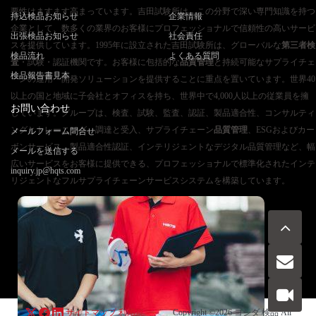
要性はますます高まっています。吉田試験所は、この分野で深い専門知識を持つ
持込検品お知らせ
企業情報
企業として、数多くの業界のお客様にプロフェッショナルで信頼性の高いサービ
出張検品お知らせ
社会責任
スを提供しています。1995年に設立された吉田試験所は、グローバルな
第三者検
検品流れ
よくある質問
査
・試験・認証機関です。お客様に包括的な
品質管理
と持続可能なサプライチェ
検品報告書見本
ーンの運用・開発ソリューションを提供することに重点を置いています。世界40
以上の国と地域に子会社とオフィスを持ち、世界中で4,000人以上の従業員を擁
お問い合わせ
しています。グループは、検査、試験、監査、認証、製品適合性、コンサルティ
ングとトレーニング、調達と受入、サプライチェーン
品質管理
、ESGおよびカー
メールフォーム問合せ
ボンサービス、製品適合性認証、インテリジェントなデジタル品質管理など、幅
メールを送信する
広いサービスをお客様に提供できる、プロフェッショナルで標準化されたインテ
inquiry.jp@hqts.com
リジェントなフルサプライチェーンサービスシステムを構築しています。
お電話でのお問い合わせ
お問い合わせ
050-5840-2657
サイトマップ
利用規
Copyright ©2026
ヨシダ 検品
All