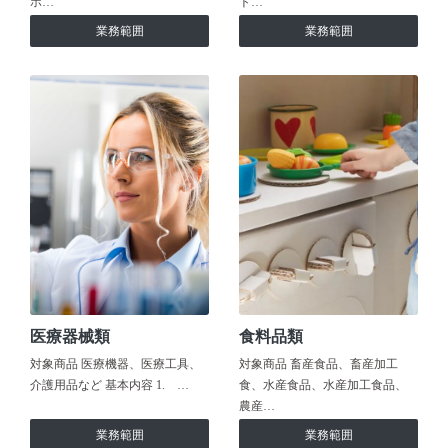
ホ…
ト…
業務範囲
業務範囲
医療器械類
食料品類
対象商品 医療機器、医療工具、
対象商品 畜産食品、畜産加工
介護用品など 基本内容 1. …
食、水産食品、水産加工食品、
農産…
業務範囲
業務範囲