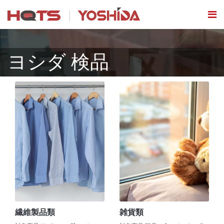
ヨシダ 検品
繊維製品類
雑貨類