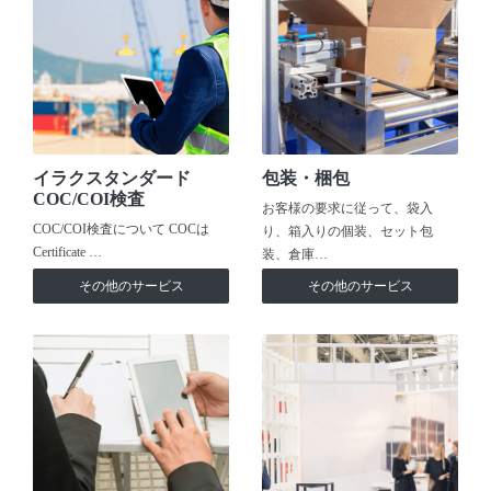
イラクスタンダード
包装・梱包
COC/COI検査
お客様の要求に従って、袋入
COC/COI検査について COCは
り、箱入りの個装、セット包
Certificate …
装、倉庫…
その他のサービス
その他のサービス