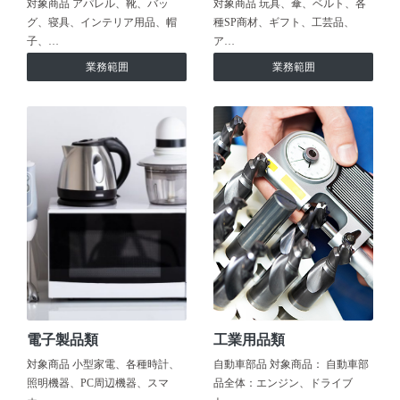
対象商品 アパレル、靴、バッ
対象商品 玩具、傘、ベルト、各
グ、寝具、インテリア用品、帽
種SP商材、ギフト、工芸品、
子、…
ア…
業務範囲
業務範囲
電子製品類
工業用品類
対象商品 小型家電、各種時計、
自動車部品 対象商品： 自動車部
照明機器、PC周辺機器、スマ
品全体：エンジン、ドライブ