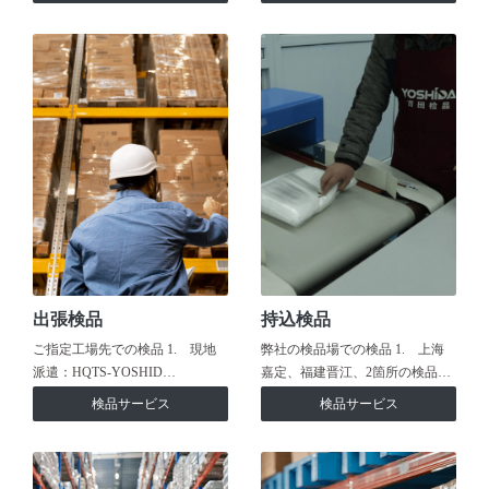
出張検品
持込検品
ご指定工場先での検品 1. 現地
弊社の検品場での検品 1. 上海
派遣：HQTS-YOSHID…
嘉定、福建晋江、2箇所の検品…
検品サービス
検品サービス