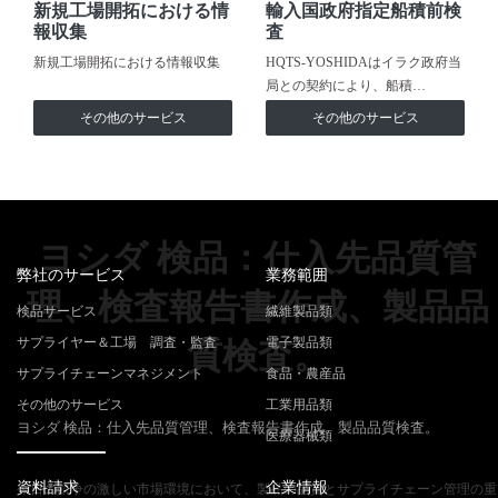
新規工場開拓における情
輸入国政府指定船積前検
報収集
査
新規工場開拓における情報収集
HQTS-YOSHIDAはイラク政府当
局との契約により、船積…
その他のサービス
その他のサービス
ヨシダ 検品：仕入先品質管
弊社のサービス
業務範囲
理、検査報告書作成、製品品
検品サービス
繊維製品類
サプライヤー＆工場 調査・監査
電子製品類
質検査。
サプライチェーンマネジメント
食品・農産品
その他のサービス
工業用品類
ヨシダ 検品：仕入先品質管理、検査報告書作成、製品品質検査。
医療器械類
資料請求
企業情報
今日の競争の激しい市場環境において、製品の品質とサプライチェーン管理の重