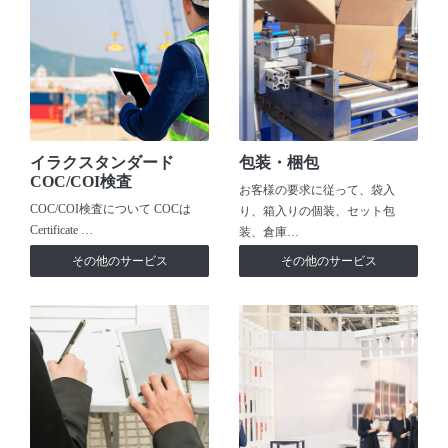
イラクスタンダード
包装・梱包
COC/COI検査
お客様の要求に従って、袋入
COC/COI検査について COCは
り、箱入りの個装、セット包
Certificate …
装、倉庫…
その他のサービス
その他のサービス