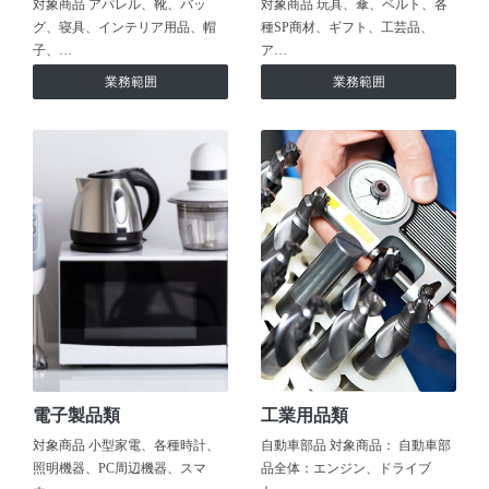
対象商品 アパレル、靴、バッ
対象商品 玩具、傘、ベルト、各
グ、寝具、インテリア用品、帽
種SP商材、ギフト、工芸品、
子、…
ア…
業務範囲
業務範囲
電子製品類
工業用品類
対象商品 小型家電、各種時計、
自動車部品 対象商品： 自動車部
照明機器、PC周辺機器、スマ
品全体：エンジン、ドライブ