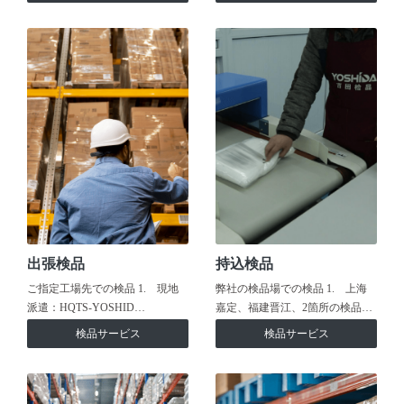
出張検品
持込検品
ご指定工場先での検品 1. 現地
弊社の検品場での検品 1. 上海
派遣：HQTS-YOSHID…
嘉定、福建晋江、2箇所の検品…
検品サービス
検品サービス