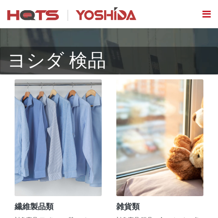
ヨシダ 検品
繊維製品類
雑貨類