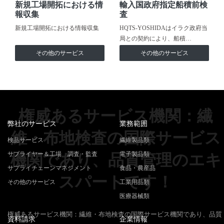
新規工場開拓における情
輸入国政府指定船積前検
報収集
査
新規工場開拓における情報収集
HQTS-YOSHIDAはイラク政府当
局との契約により、船積…
その他のサービス
その他のサービス
権威あるサービス機関：繊
弊社のサービス
業務範囲
維・布地検査の国際サービス
検品サービス
繊維製品類
サプライヤー＆工場 調査・監査
電子製品類
機関であり、品質管理のエキ
サプライチェーンマネジメント
食品・農産品
スパートです！
その他のサービス
工業用品類
医療器械類
権威あるサービス機関：繊維・布地検査の国際サービス機関であり、品質
資料請求
企業情報