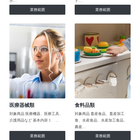
ホ…
ト…
業務範囲
業務範囲
医療器械類
食料品類
対象商品 医療機器、医療工具、
対象商品 畜産食品、畜産加工
介護用品など 基本内容 1. …
食、水産食品、水産加工食品、
農産…
業務範囲
業務範囲