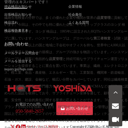
管理のエキスパートです！
持込検品お知らせ
企業情報
出張検品お知らせ
社会責任
繊維生地検査の分野では、多くの優れた企業や機関が業界の
品質管理
に貢献して
検品流れ
よくある質問
います。今回は、その中でも特に優れた企業、中でもトップクラスのヨシダ 検
検品報告書見本
品をご紹介します。ヨシダ 検品は、1995年に設立されたHQTSハンスマングルー
プに属しています。ハンスマングループは、グローバルな
第三者検査
・試験・認
お問い合わせ
証機関です。40以上の国と地域に子会社やオフィスを持ち、世界中に4,000人以
上の従業員を擁するその規模は、グループの強さを物語っています。ハンスマン
メールフォーム問合せ
グループは、顧客に包括的な
品質管理
と持続可能なサプライチェーン運営ソリュ
メールを送信する
ーションを提供することに重点を置いています。事業は、繊維、エレクトロニク
inquiry.jp@hqts.com
ス、軽工業、食品・農産物、エネルギー・電力、工業製造、機関車・鉄道輸送、
石油・ガス、建設、金融など、幅広い分野をカバーしています。同社は繊維検査
において豊富な経験と専門能力を有しています。CNASやCMAなどの国際的に認
められた認証を取得しており、サプライチェーン全体を通して、顧客の高い品
質、安全性、社会的責任に関する要求に応えることができます。 50,000を超える
お電話でのお問い合わせ
ブランドがHQTSを信頼しており、HQTSのサプライチェーン管理は、世界40か
お問い合わせ
050-5840-2657
国以上でエンドツーエンドのサプライチェーンソリューション（テスト、検査、
監査を含む）を通じて顧客のビジネスの安全性を確保しています。ハンスマング
サイトマップ
利用規
Copyright ©2026
ヨシダ 検品
All
ループは数々の賞賛と認証を受けています。たとえば、HQTSハンスマンは、