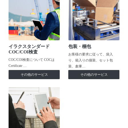
イラクスタンダード
包装・梱包
COC/COI検査
お客様の要求に従って、袋入
COC/COI検査について COCは
り、箱入りの個装、セット包
Certificate …
装、倉庫…
その他のサービス
その他のサービス