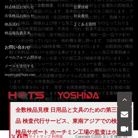
を日本の基準で
全数検査
。日本製検針機で折針など金属性の異物混入
持込検品お知らせ
企業情報
がないかなど確認いたします。基本的なサービスをご紹介します。ア
出張検品お知らせ
社会責任
パレル製品・服飾雑貨・生活雑貨などの製品に対して、熟練スタッフ
による検品、補修および様々な加工サービスなどを行なっておりま
検品流れ
よくある質問
す。検品作業製品の破損・不具合・汚れ・数量不足などがないか外観
検品報告書見本
目視検品・触手検品・採寸検品を行います。 検針一品一品マチ針や
ミシン針が残っていないか、検針機を通し調べます。 X線検査検針機
に反応した製品はX線検査機にて再検査を行います。 自動袋掛け機自
お問い合わせ
動で衣料品へカバーを掛ける事ができます。 ミシン加工作業熟練ス
メールフォーム問合せ
タッフによる、ミシンを使っての加工及び補修作業を行います。 ト
ンネルフィニッシャートンネルフィニッシャーを通し、スチームと熱
メールを送信する
風乾燥で製品のシワを伸ばします。 汚れ落とし機製品の汚れを落と
inquiry.jp@hqts.com
します。 ドラム式洗濯機大型のドラム式洗濯機で、製品の汚れを洗
います。 プレス作業製品へのアイロンプレス・ボックスプレスでシ
ワ取り作業を行います。 荷受・在庫業務弊社拠点にしてお客様の製
品の荷受け業務を致します。お客様ニーズに合わせて全量検品、抜取
検品、AQL検査など幅広く対応が可能です。
全数検品
見積 日用品と文具のための第三方検
お電話でのお問い合わせ
お問い合わせ
050-5840-2657
品 検査代行サービス、東南アジアでの検針と
検品サポート ホーチミン工場の監査はホーチ
サイトマップ
利用規
Copyright ©2026
ヨシダ 検品
All