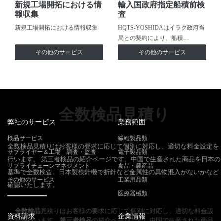
新規工場開拓における情
輸入国政府指定船積前検
報収集
査
新規工場開拓における情報収集
HQTS-YOSHIDAはイラク政府当
局との契約により、船積…
その他のサービス
その他のサービス
全数検品見積り
弊社のサービス
業務範囲
検品サービス
繊維製品類
全数検品見積りはお客様の要求に応じて個別に対応し、適切な料金設定を
サプライヤー＆工場 調査・監査
電子製品類
行います。 第三者検品の紹介ページです。中国で生産された商品を日本の
サプライチェーンマネジメント
食品・農産品
基準で全数検査。日本製検針機で折針など金属性の異物混入がないかなど
その他のサービス
工業用品類
確認いたします。
医療器械類
全数検品
見積りはお客様の要求に応じて個別に対応し、適切な料金設
資料請求
企業情報
定を行います。
第三者検品
の紹介ページです。中国で生産された商品