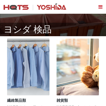
ヨシダ 検品
繊維製品類
雑貨類