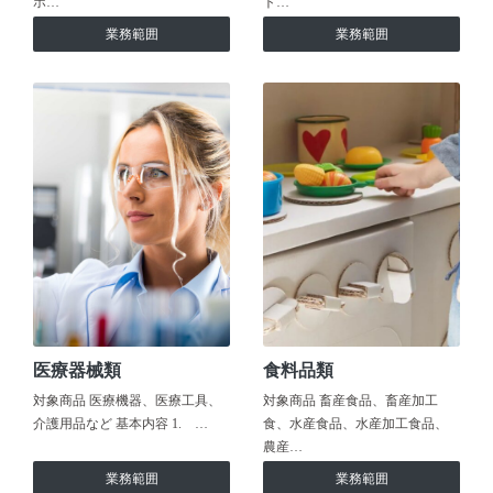
ホ…
ト…
業務範囲
業務範囲
医療器械類
食料品類
対象商品 医療機器、医療工具、
対象商品 畜産食品、畜産加工
介護用品など 基本内容 1. …
食、水産食品、水産加工食品、
農産…
業務範囲
業務範囲