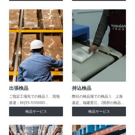
出張検品
持込検品
ご指定工場先での検品 1. 現地
弊社の検品場での検品 1. 上海
派遣：HQTS-YOSHID…
嘉定、福建晋江、2箇所の検品…
検品サービス
検品サービス