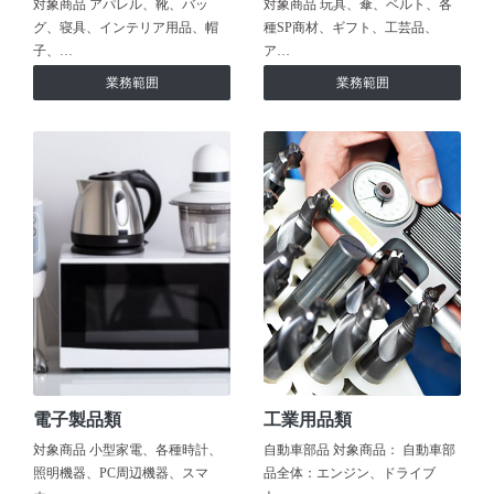
対象商品 アパレル、靴、バッ
対象商品 玩具、傘、ベルト、各
グ、寝具、インテリア用品、帽
種SP商材、ギフト、工芸品、
子、…
ア…
業務範囲
業務範囲
電子製品類
工業用品類
対象商品 小型家電、各種時計、
自動車部品 対象商品： 自動車部
照明機器、PC周辺機器、スマ
品全体：エンジン、ドライブ