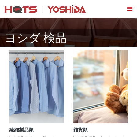
ヨシダ 検品
繊維製品類
雑貨類