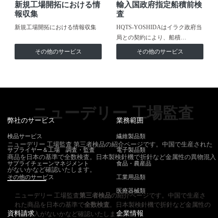
新規工場開拓における情
輸入国政府指定船積前検
報収集
査
新規工場開拓における情報収集
HQTS-YOSHIDAはイラク政府当
局との契約により、船積…
その他のサービス
その他のサービス
ニューデリー 工場監査
弊社のサービス
業務範囲
検品サービス
繊維製品類
ニューデリー 工場監査 第三者検品の紹介ページです。中国で生産された
サプライヤー＆工場 調査・監査
電子製品類
商品を日本の基準で全数検査。日本製検針機で折針など金属性の異物混入
サプライチェーンマネジメント
食品・農産品
がないかなど確認いたします。
その他のサービス
工業用品類
医療器械類
ニューデリー 工場監査
第三者検品
の紹介ページです。中国で生産さ
れた商品を日本の基準で
全数検査
。日本製検針機で折針など金属性の
資料請求
企業情報
異物混入がないかなど確認いたします。