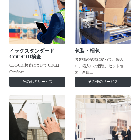
イラクスタンダード
包装・梱包
COC/COI検査
お客様の要求に従って、袋入
COC/COI検査について COCは
り、箱入りの個装、セット包
Certificate …
装、倉庫…
その他のサービス
その他のサービス