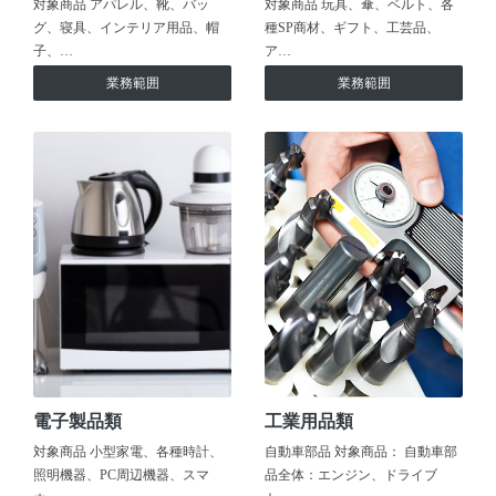
対象商品 アパレル、靴、バッ
対象商品 玩具、傘、ベルト、各
グ、寝具、インテリア用品、帽
種SP商材、ギフト、工芸品、
子、…
ア…
業務範囲
業務範囲
電子製品類
工業用品類
対象商品 小型家電、各種時計、
自動車部品 対象商品： 自動車部
照明機器、PC周辺機器、スマ
品全体：エンジン、ドライブ