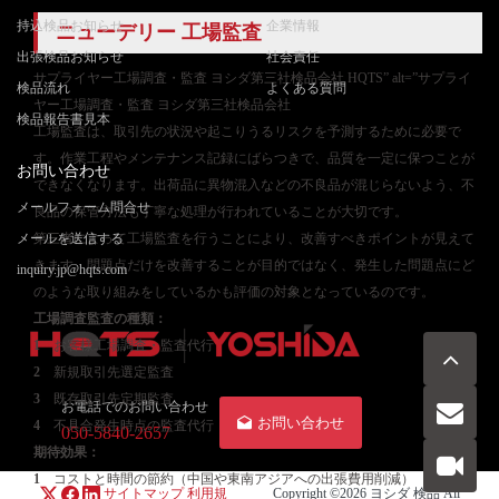
持込検品お知らせ
企業情報
ニューデリー 工場監査
出張検品お知らせ
社会責任
サプライヤー工場調査・監査 ヨシダ第三社検品会社 HQTS” alt=”サプライ
検品流れ
よくある質問
ヤー工場調査・監査 ヨシダ第三社検品会社
検品報告書見本
工場監査は、取引先の状況や起こりうるリスクを予測するために必要で
す。作業工程やメンテナンス記録にばらつきで、品質を一定に保つことが
お問い合わせ
できなくなります。出荷品に異物混入などの不良品が混じらないよう、不
メールフォーム問合せ
良品の保管方法も丁寧な処理が行われていることが大切です。
メールを送信する
第三者によって工場監査を行うことにより、改善すべきポイントが見えて
きます。問題点だけを改善することが目的ではなく、発生した問題点にど
inquiry.jp@hqts.com
のような取り組みをしているかも評価の対象となっているのです。
工場調査監査
の種類：
1
お客様工場調査・監査代行
2
新規取引先選定監査
3
既存取引先定期監査
お電話でのお問い合わせ
お問い合わせ
4
不具合発生時点の監査代行
050-5840-2657
期待効果：
1
コストと時間の節約（中国や東南アジアへの出張費用削減）
サイトマップ
利用規
Copyright ©2026
ヨシダ 検品
All