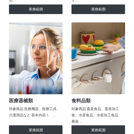
ホ…
ト…
業務範囲
業務範囲
医療器械類
食料品類
対象商品 医療機器、医療工具、
対象商品 畜産食品、畜産加工
介護用品など 基本内容 1. …
食、水産食品、水産加工食品、
農産…
業務範囲
業務範囲