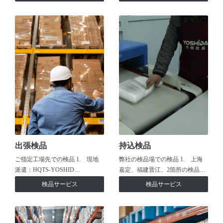
出張検品
持込検品
ご指定工場先での検品 1. 現地
弊社の検品場での検品 1. 上海
派遣：HQTS-YOSHID…
嘉定、福建晋江、2箇所の検品…
検品サービス
検品サービス