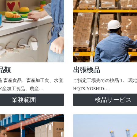
品類
出張検品
品 畜産食品、畜産加工食、水産
ご指定工場先での検品 1. 現
水産加工食品、農産…
HQTS-YOSHID…
業務範囲
検品サービス