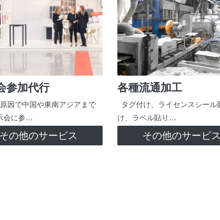
会参加代行
各種流通加工
原因で中国や東南アジアまで
タグ付け、ライセンスシール
示会に参…
け、ラベル貼り…
その他のサービス
その他のサービ