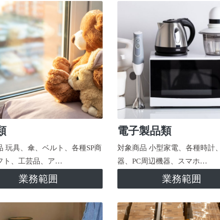
類
電子製品類
品 玩具、傘、ベルト、各種SP商
対象商品 小型家電、各種時計
フト、工芸品、ア…
器、PC周辺機器、スマホ…
業務範囲
業務範囲