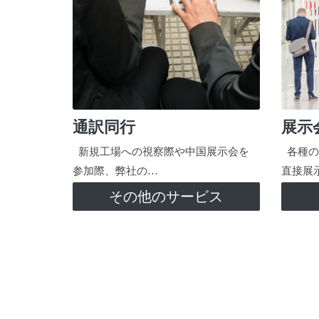
通訳同行
展示
新規工場への視察際や中国展示会を
各種の
参加際、弊社の…
直接展
その他のサービス