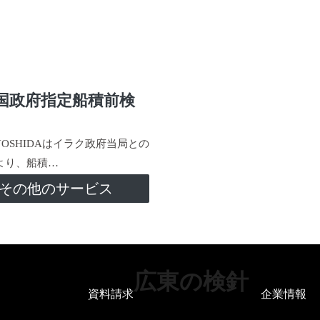
国政府指定船積前検
-YOSHIDAはイラク政府当局との
より、船積…
その他のサービス
広東の検針
資料請求
企業情報