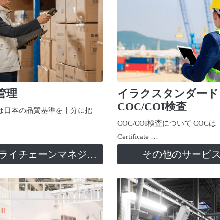
管理
イラクスタンダード
COC/COI検査
日本の品質基準を十分に把
COC/COI検査について COCは
Certificate …
サプライチェーンマネジメント
その他のサービ