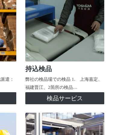
持込検品
地派遣：
弊社の検品場での検品 1. 上海嘉定、
福建晋江、2箇所の検品…
検品サービス