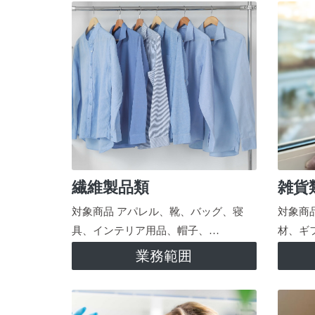
繊維製品類
雑貨
対象商品 アパレル、靴、バッグ、寝
対象商
具、インテリア用品、帽子、…
材、ギ
業務範囲