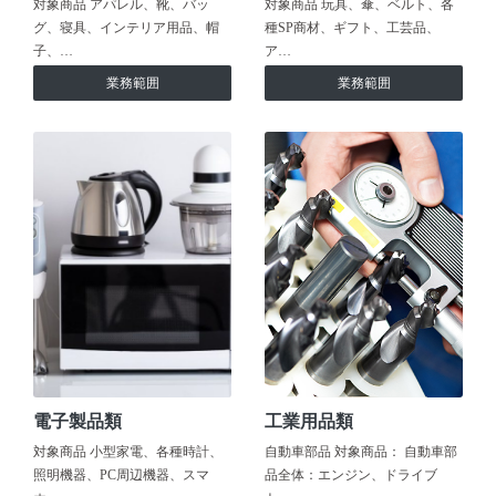
対象商品 アパレル、靴、バッ
対象商品 玩具、傘、ベルト、各
グ、寝具、インテリア用品、帽
種SP商材、ギフト、工芸品、
子、…
ア…
業務範囲
業務範囲
電子製品類
工業用品類
対象商品 小型家電、各種時計、
自動車部品 対象商品： 自動車部
照明機器、PC周辺機器、スマ
品全体：エンジン、ドライブ