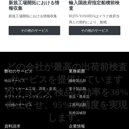
新規工場開拓における情
輸入国政府指定船積前検
報収集
査
新規工場開拓における情報収集
HQTS-YOSHIDAはイラク政府当
局との契約により、船積…
その他のサービス
その他のサービス
どの会社が最高の出荷前検査
弊社のサービス
業務範囲
サービスを提供しています
検品サービス
繊維製品類
サプライヤー＆工場 調査・監査
電子製品類
か？ヨシダ 検品は効率を30%
サプライチェーンマネジメント
食品・農産品
向上させ、95%の精度を実現
その他のサービス
工業用品類
医療器械類
します。
資料請求
企業情報