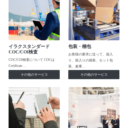
イラクスタンダード
包装・梱包
COC/COI検査
お客様の要求に従って、袋入
COC/COI検査について COCは
り、箱入りの個装、セット包
Certificate …
装、倉庫…
その他のサービス
その他のサービス