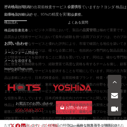
持込検品お知らせ
企業情報
どの会社が最高の出荷前検査サービスを提供していますか？ヨシダ 検品は
効率を30%向上させ、95%の精度を実現します。
出張検品お知らせ
社会責任
検品流れ
よくある質問
今日の競争の激しいビジネス環境において、製品の
品質管理
は極めて重要です。
検品報告書見本
品質および技術サービスにおいて長年の経験を持つ吉田プロダクツは、そのプロ
お問い合わせ
フェッショナルなサービスと優れた評判により、市場で確固たる地位を築いてき
ました。吉田プロダクツは、様々な企業に対し、包括的かつ専門的な製品品質お
メールフォーム問合せ
よび技術サービスを提供することに重点を置いています。同社は、確かな専門知
メールを送信する
識と豊富な実務経験を持つ、経験豊富で高度な資格を有するチームを擁し、顧客
inquiry.jp@hqts.com
に正確かつ効率的なサービスを提供することを可能にしています。同社の主力製
品は多岐にわたり、日本式検査会社、出荷前検査ブランド、検査・積載監督ブラ
ンド、検査サービス会社、東南アジア検査会社など、複数の分野をカバーしてい
ます。これらの製品とサービスは、同社の生産および販売プロセスにおいて重要
な役割を果たしています。日本式検査会社向けのサービスに関しては、ヨシダ
お電話でのお問い合わせ
検品は、先進的な日本の検査コンセプトと手法を国内市場の実情と組み合わせ、
お問い合わせ
050-5840-2657
顧客に高品質な検査サービスを提供しています。厳格な検査プロセスと専門的な
試験装置により、製品の潜在的な問題を効果的に特定し、製品の品質が要求を満
たすことを保証します。ヨシダ 検品の特徴は、厳格な検査基準と標準化された
サイトマップ
利用規
Copyright ©2026
ヨシダ 検品
All