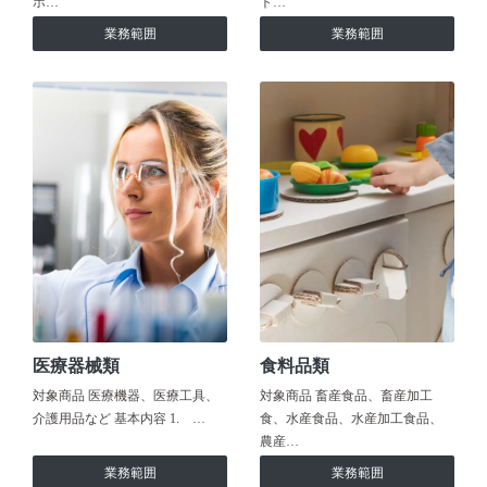
ホ…
ト…
業務範囲
業務範囲
医療器械類
食料品類
対象商品 医療機器、医療工具、
対象商品 畜産食品、畜産加工
介護用品など 基本内容 1. …
食、水産食品、水産加工食品、
農産…
業務範囲
業務範囲