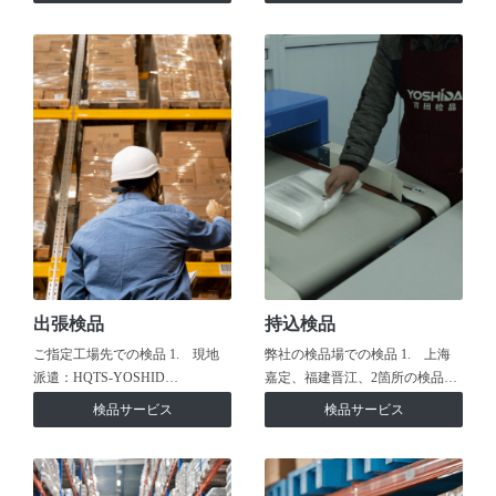
出張検品
持込検品
ご指定工場先での検品 1. 現地
弊社の検品場での検品 1. 上海
派遣：HQTS-YOSHID…
嘉定、福建晋江、2箇所の検品…
検品サービス
検品サービス