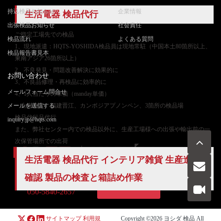
持込検品お知らせ
企業情報
生活電器
検品代行
出張検品お知らせ
社会責任
ご
指定工場先での検品
検品流れ
よくある質問
1、現地派遣：HQTS-YOSHIDA検品員は現地常駐（中国本土80箇所以上、
検品報告書見本
東南アジア26箇所以上）
2、不良発見・問題改善解決に効果的に
お問い合わせ
3、不良品修理・再検品に効率的に
メールフォーム問合せ
4、1人当たりの単価（manday単価）
メールを送信する
上海嘉定、福建晋江、カンボジアプノンペン、3箇所の検品場
検品代行品代行
inquiry.jp@hqts.com
また、弊社センター内での検品以外に、生産工場様への出張や輸出前の一
次保管場所での出荷
生活電器 検品代行 インテリア雑貨 生産進捗
確認 製品の検査と箱詰め作業
お電話でのお問い合わせ
お問い合わせ
050-5840-2657
サイトマップ
利用規
Copyright ©2026
ヨシダ 検品
All