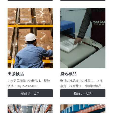
出張検品
持込検品
ご指定工場先での検品 1. 現地
弊社の検品場での検品 1. 上海
派遣：HQTS-YOSHID…
嘉定、福建晋江、2箇所の検品…
検品サービス
検品サービス