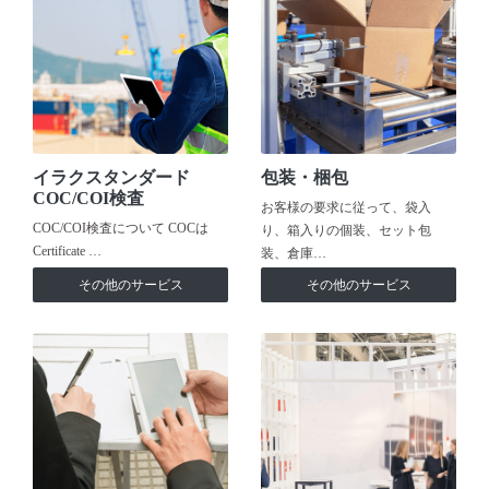
イラクスタンダード
包装・梱包
COC/COI検査
お客様の要求に従って、袋入
COC/COI検査について COCは
り、箱入りの個装、セット包
Certificate …
装、倉庫…
その他のサービス
その他のサービス