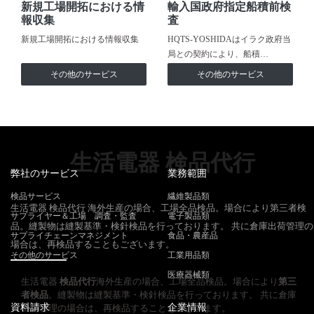
新規工場開拓における情
輸入国政府指定船積前検
報収集
査
新規工場開拓における情報収集
HQTS-YOSHIDAはイラク政府当
局との契約により、船積…
その他のサービス
その他のサービス
生活電器 検品代行
弊社のサービス
業務範囲
検品サービス
繊維製品類
生活電器 検品代行 海外生産の場合、工場全品検品。場合により第三者検
サプライヤー＆工場 調査・監査
電子製品類
品。縫製物は縫製基準・検針検品を行っております。 共に倉庫出荷管理の
サプライチェーンマネジメント
食品・農産品
場合は、再検品することもございます。
その他のサービス
工業用品類
医療器械類
生活電器
検品代行
海外生産の場合、工場全品検品。場合により
第三
者検品
。縫製物は縫製基準・検針検品を行っております。 共に倉庫
資料請求
企業情報
出荷管理の場合は、再検品することもございます。