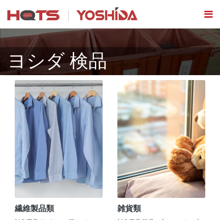
ヨシダ 検品
繊維製品類
雑貨類