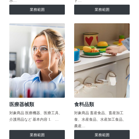
ホ…
ト…
業務範囲
業務範囲
医療器械類
食料品類
対象商品 医療機器、医療工具、
対象商品 畜産食品、畜産加工
介護用品など 基本内容 1. …
食、水産食品、水産加工食品、
農産…
業務範囲
業務範囲