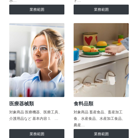
ホ…
ト…
業務範囲
業務範囲
医療器械類
食料品類
対象商品 医療機器、医療工具、
対象商品 畜産食品、畜産加工
介護用品など 基本内容 1. …
食、水産食品、水産加工食品、
農産…
業務範囲
業務範囲