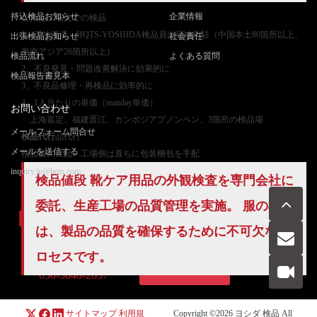
持込検品お知らせ
企業情報
ご
指定工場先での検品
1、現地派遣：HQTS-YOSHIDA検品員は現地常駐（中国本土80箇所以上、
出張検品お知らせ
社会責任
東南アジア26箇所以上）
検品流れ
よくある質問
2、不良発見・問題改善解決に効果的に
検品報告書見本
3、不良品修理・再検品に効率的に
4、1人当たりの単価（manday単価）
お問い合わせ
上海嘉定、福建晋江、カンボジアプノンペン、3箇所の検品場
メールフォーム問合せ
検品代行
品代行
メールを送信する
検品後の良品、工場側は直ちに包装梱包を手配
inquiry.jp@hqts.com
検品値段 靴ケア用品の外観検査を専門会社に
委託、生産工場の
品質管理
を実施。 服の検品
は、製品の品質を確保するために不可欠なプ
ロセスです。
お電話でのお問い合わせ
お問い合わせ
050-5840-2657
サイトマップ
利用規
Copyright ©2026
ヨシダ 検品
All