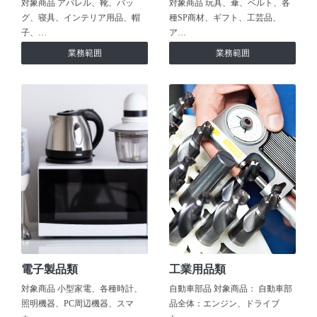
対象商品 アパレル、靴、バッ
対象商品 玩具、傘、ベルト、各
グ、寝具、インテリア用品、帽
種SP商材、ギフト、工芸品、
子、…
ア…
業務範囲
業務範囲
電子製品類
工業用品類
対象商品 小型家電、各種時計、
自動車部品 対象商品： 自動車部
照明機器、PC周辺機器、スマ
品全体：エンジン、ドライブ