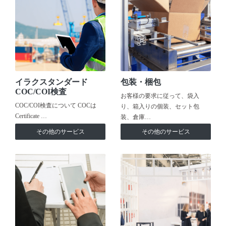
イラクスタンダード
包装・梱包
COC/COI検査
お客様の要求に従って、袋入
COC/COI検査について COCは
り、箱入りの個装、セット包
Certificate …
装、倉庫…
その他のサービス
その他のサービス