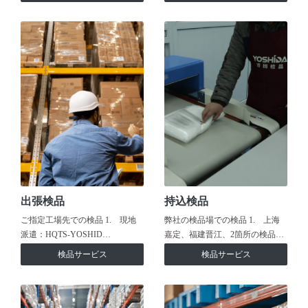
出張検品
持込検品
ご指定工場先での検品 1. 現地
弊社の検品場での検品 1. 上海
派遣：HQTS-YOSHID…
嘉定、福建晋江、2箇所の検品…
検品サービス
検品サービス