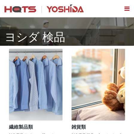
ヨシダ 検品
繊維製品類
雑貨類