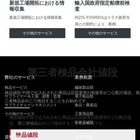
新規工場開拓における情
輸入国政府指定船積前検
報収集
査
新規工場開拓における情報収集
HQTS-YOSHIDAはイラク政府当
局との契約により、船積…
その他のサービス
その他のサービス
第三者検品会社値段
弊社のサービス
業務範囲
検品サービス
繊維製品類
検品値段 中国で仕入れされた商品は品質基準の相違等がご心配の場合、第
サプライヤー＆工場 調査・監査
電子製品類
三者検品会社にて検品することをお勧めです。
サプライチェーンマネジメント
食品・農産品
その他のサービス
工業用品類
検品値段中国で仕入れされた商品は品質基準の相違等がご心配の場
医療器械類
合、
第三者検品
会社にて検品することをお勧めです。
検品値段
資料請求
企業情報