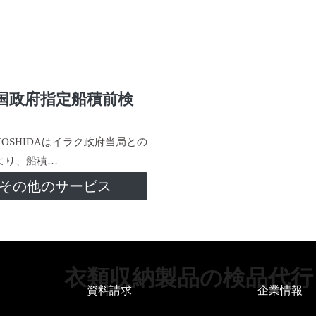
国政府指定船積前検
-YOSHIDAはイラク政府当局との
より、船積…
その他のサービス
衣類収納製品の検品代行
資料請求
企業情報