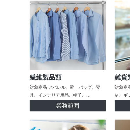
繊維製品類
雑貨
対象商品 アパレル、靴、バッグ、寝
対象商
具、インテリア用品、帽子、…
材、ギ
業務範囲