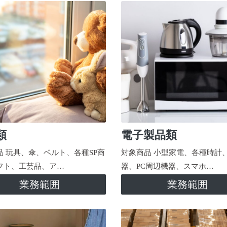
類
電子製品類
品 玩具、傘、ベルト、各種SP商
対象商品 小型家電、各種時計
フト、工芸品、ア…
器、PC周辺機器、スマホ…
業務範囲
業務範囲