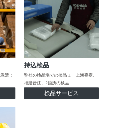
持込検品
地派遣：
弊社の検品場での検品 1. 上海嘉定、
福建晋江、2箇所の検品…
検品サービス