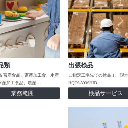
品類
出張検品
品 畜産食品、畜産加工食、水産
ご指定工場先での検品 1. 現
水産加工食品、農産…
HQTS-YOSHID…
業務範囲
検品サービス