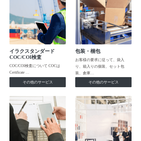
イラクスタンダード
包装・梱包
COC/COI検査
お客様の要求に従って、袋入
COC/COI検査について COCは
り、箱入りの個装、セット包
Certificate …
装、倉庫…
その他のサービス
その他のサービス