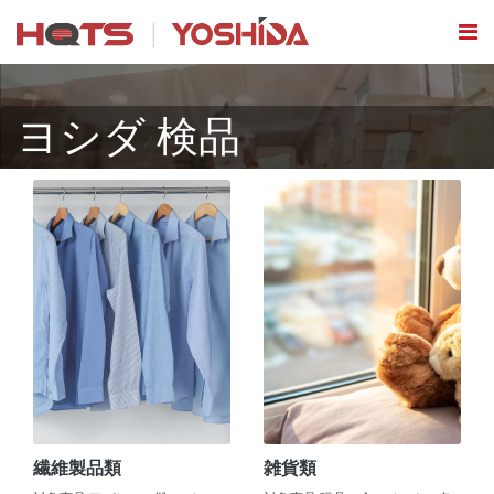
ヨシダ 検品
繊維製品類
雑貨類