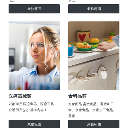
ホ…
ト…
業務範囲
業務範囲
医療器械類
食料品類
対象商品 医療機器、医療工具、
対象商品 畜産食品、畜産加工
介護用品など 基本内容 1. …
食、水産食品、水産加工食品、
農産…
業務範囲
業務範囲