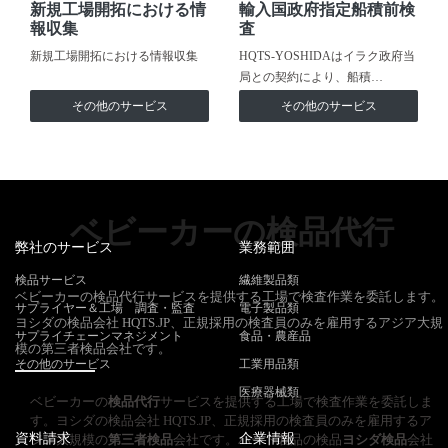
新規工場開拓における情
輸入国政府指定船積前検
報収集
査
新規工場開拓における情報収集
HQTS-YOSHIDAはイラク政府当
局との契約により、船積…
その他のサービス
その他のサービス
ベビーカーの検品代行
弊社のサービス
業務範囲
検品サービス
繊維製品類
ベビーカーの検品代行サービスを提供する工場で検査作業を委託します。
サプライヤー＆工場 調査・監査
電子製品類
ヨシダの検品会社 HQTS.JP、正規採用の検査員のみを雇用するアジア大規
サプライチェーンマネジメント
食品・農産品
模の第三者検品会社です。
その他のサービス
工業用品類
医療器械類
ベビーカーの
検品代行
サービスを提供する工場で検査作業を委託しま
す。ヨシダの検品会社 HQTS.JP、正規採用の検査員のみを雇用するア
資料請求
企業情報
ジア大規模の
第三者検品
会社です。ハード製品の検品
ヨシダ検品
会社