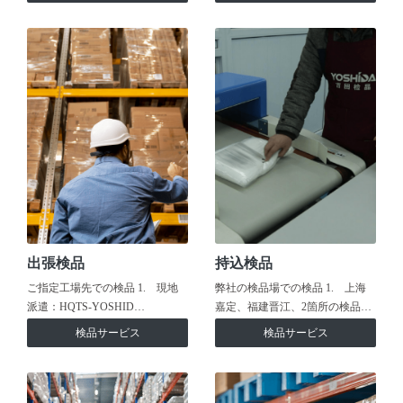
出張検品
持込検品
ご指定工場先での検品 1. 現地
弊社の検品場での検品 1. 上海
派遣：HQTS-YOSHID…
嘉定、福建晋江、2箇所の検品…
検品サービス
検品サービス