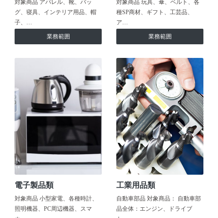
対象商品 アパレル、靴、バッ
対象商品 玩具、傘、ベルト、各
グ、寝具、インテリア用品、帽
種SP商材、ギフト、工芸品、
子、…
ア…
業務範囲
業務範囲
電子製品類
工業用品類
対象商品 小型家電、各種時計、
自動車部品 対象商品： 自動車部
照明機器、PC周辺機器、スマ
品全体：エンジン、ドライブ