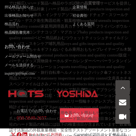
では幅広いハード製品へ検品やラボ試験の
品質管理
サービスを提供し
持込検品お知らせ
企業情報
ています。検品対象｜ハード製品の検品decor products inspection and
quality control家具・インテリアソファ・ベッドチェア・スツールテ
出張検品お知らせ
社会責任
ーブル・デスク衛生陶器絵画・観葉植物household utensils inspection
検品流れ
よくある質問
and quality control家庭用調理器具カトラリー鍋・フライパンボウル・
食器フードコンテナコップ・マグカップbaby products inspection and
検品報告書見本
quality controlベビー用品紙おむつウェットティッシュチャイルドシ
ートバス・スキンケア哺乳用品toys and gifts inspection and quality
お問い合わせ
controlおもちゃ＆ギフトぬいぐるみ乗用おもちゃプレイテーブル木製
玩具知育玩具promotional products inspection and quality control販促・
メールフォーム問合せ
パーティグッズ買物袋キーホルダーカレンダーペーパーランタンイン
メールを送信する
フレータブルデコレーションsports travelling inspection and quality
controlスポーツ・旅行自転車ヘルメットバックパック傘フィットネス
inquiry.jp@hqts.com
用品スーツケースstationery inspection and quality control文房具ホチキ
スペンファイルはさみノートbeauty products inspection and quality
controlビューティ＆パーソナルケア製品爪切りヘアブラシつけまつげ
メイクアップブラシ口紅・アイシャドウ・ファンデーションjewerly
inspection and quality controlジュエリー指輪ネックレスブレスレット
時計イヤリング・ピアスpet products inspection and quality controlペッ
お電話でのお問い合わせ
ト用品ペット用ベッドペット用食器ペット用おもちゃペットキャリー
お問い合わせ
050-5840-2657
爪とぎPet Travel & Outdoor Gearハード製品の検品項目
ヨシダ検品
会
社のハード製品の検品には以下の検査項目が含まれています。数量確
認寸法製品の外観重量機能・安全性テストアソートメント重要なコン
サイトマップ
利用規
Copyright ©2026
ヨシダ 検品
All
ポーネント梱包状態アセンブリバーコードスキャンテストアクセサリ