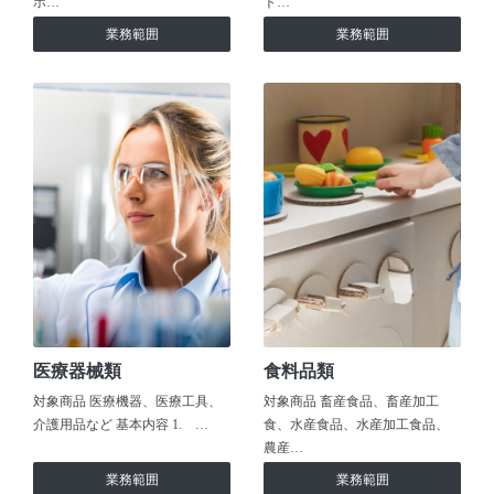
ホ…
ト…
業務範囲
業務範囲
医療器械類
食料品類
対象商品 医療機器、医療工具、
対象商品 畜産食品、畜産加工
介護用品など 基本内容 1. …
食、水産食品、水産加工食品、
農産…
業務範囲
業務範囲