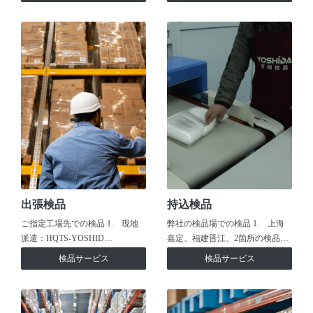
出張検品
持込検品
ご指定工場先での検品 1. 現地
弊社の検品場での検品 1. 上海
派遣：HQTS-YOSHID…
嘉定、福建晋江、2箇所の検品…
検品サービス
検品サービス