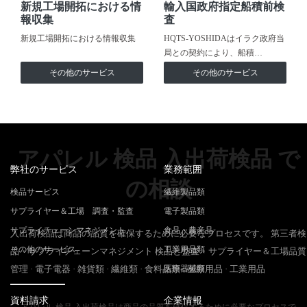
新規工場開拓における情
輸入国政府指定船積前検
報収集
査
新規工場開拓における情報収集
HQTS-YOSHIDAはイラク政府当
局との契約により、船積…
その他のサービス
その他のサービス
アパレル 検品 入出荷検品 で
弊社のサービス
業務範囲
の相談
検品サービス
繊維製品類
サプライヤー＆工場 調査・監査
電子製品類
サプライチェーンマネジメント
食品・農産品
入出荷検品は商品の品質を確保するために必要なプロセスです。 第三者検
その他のサービス
工業用品類
品・サプライチェーンマネジメント 検品と監査・サプライヤー＆工場品質
管理 · 電子電器 · 雑貨類 · 繊維類 · 食料品類 · 医療用品 · 工業用品
医療器械類
資料請求
企業情報
アパレル 検品 入出荷検品は商品の品質を確保するために必要なプロセスで