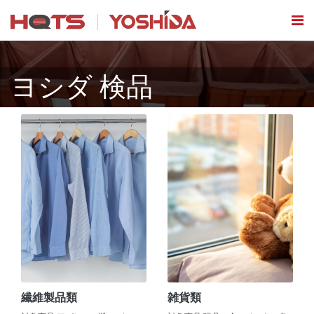
ヨシダ 検品
繊維製品類
雑貨類