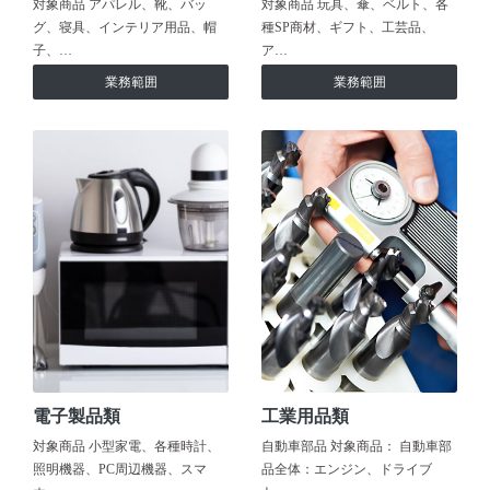
対象商品 アパレル、靴、バッ
対象商品 玩具、傘、ベルト、各
グ、寝具、インテリア用品、帽
種SP商材、ギフト、工芸品、
子、…
ア…
業務範囲
業務範囲
電子製品類
工業用品類
対象商品 小型家電、各種時計、
自動車部品 対象商品： 自動車部
照明機器、PC周辺機器、スマ
品全体：エンジン、ドライブ