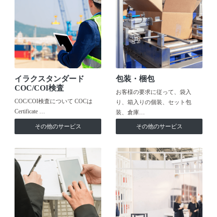
イラクスタンダード
包装・梱包
COC/COI検査
お客様の要求に従って、袋入
COC/COI検査について COCは
り、箱入りの個装、セット包
Certificate …
装、倉庫…
その他のサービス
その他のサービス