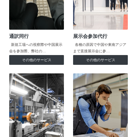
通訳同行
展示会参加代行
新規工場への視察際や中国展示
各種の原因で中国や東南アジア
会を参加際、弊社の…
まで直接展示会に参…
その他のサービス
その他のサービス