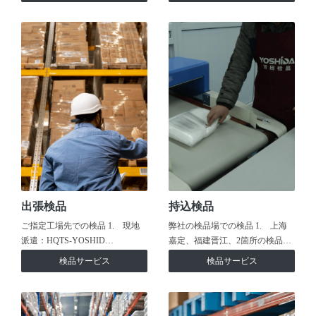
出張検品
持込検品
ご指定工場先での検品 1. 現地
弊社の検品場での検品 1. 上海
派遣：HQTS-YOSHID…
嘉定、福建晋江、2箇所の検品…
検品サービス
検品サービス