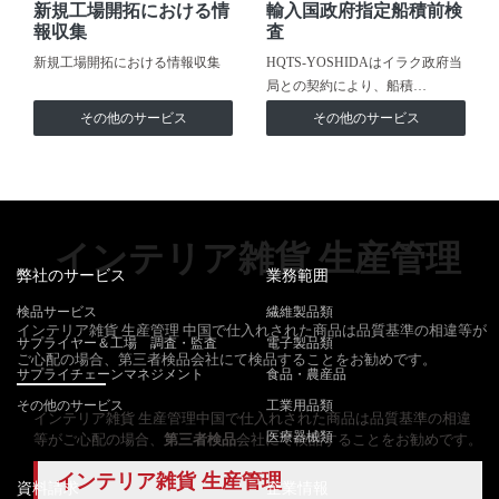
新規工場開拓における情
輸入国政府指定船積前検
報収集
査
新規工場開拓における情報収集
HQTS-YOSHIDAはイラク政府当
局との契約により、船積…
その他のサービス
その他のサービス
インテリア雑貨 生産管理
弊社のサービス
業務範囲
検品サービス
繊維製品類
インテリア雑貨 生産管理 中国で仕入れされた商品は品質基準の相違等が
サプライヤー＆工場 調査・監査
電子製品類
ご心配の場合、第三者検品会社にて検品することをお勧めです。
サプライチェーンマネジメント
食品・農産品
その他のサービス
工業用品類
インテリア雑貨 生産管理中国で仕入れされた商品は品質基準の相違
医療器械類
等がご心配の場合、
第三者検品
会社にて検品することをお勧めです。
インテリア雑貨 生産管理
資料請求
企業情報