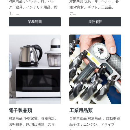
対象商品 アパレル、靴、バッ
対象商品 玩具、傘、ベルト、各
グ、寝具、インテリア用品、帽
種SP商材、ギフト、工芸品、
子、…
ア…
業務範囲
業務範囲
電子製品類
工業用品類
対象商品 小型家電、各種時計、
自動車部品 対象商品： 自動車部
照明機器、PC周辺機器、スマ
品全体：エンジン、ドライブ