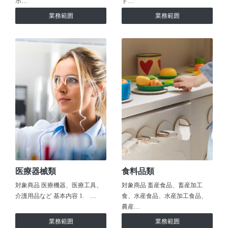
ホ…
ト…
業務範囲
業務範囲
医療器械類
食料品類
対象商品 医療機器、医療工具、
対象商品 畜産食品、畜産加工
介護用品など 基本内容 1. …
食、水産食品、水産加工食品、
農産…
業務範囲
業務範囲