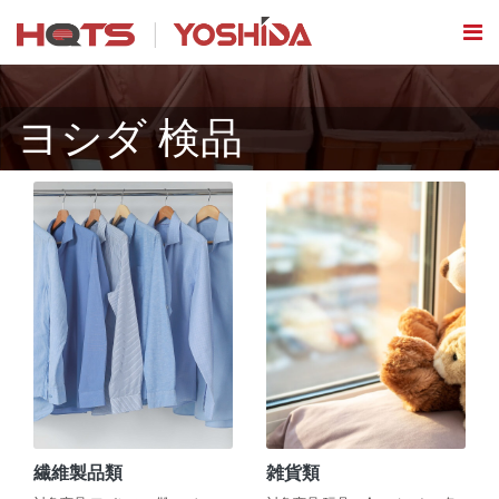
ヨシダ 検品
繊維製品類
雑貨類