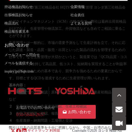
持込検品お知らせ
企業情報
生産管理 ヨシダ第三社検品会社 HQTS” alt=”生産管理 ヨシダ第三社検品会
社 HQTS
出張検品お知らせ
社会責任
サプライチェンマネジメント（SCM）の輪の中で、弊社は最終出荷前検品
検品流れ
よくある質問
だけでなく、生産管理や物流加工、外貨物流なども含めてご相談に乗るこ
検品報告書見本
とができます。
生産管理とは一般的に、市場の需要予測をして生産計画を立て、それに応
お問い合わせ
じた調達・製造・品質・販売・出荷といった製品の流れを管理するための
メールフォーム問合せ
仕事です。なぜ生産管理が大切かというと、製造業では「QCD(品質・コス
メールを送信する
ト・納期)」を維持して高品質、低コスト、短納期を実現することが利益率
をアップさせるための基本であり、競争力を強めるための要素だからで
inquiry.jp@hqts.com
す。目標とするQCDを達成するために生産管理が用いられます。
基本内容：
１
各段階での出張確認：原材料、部材、サンプルや量産初期品、量産品
など
２
生産状況確認：生産進捗確認、生産工程確認
お電話でのお問い合わせ
お問い合わせ
３
生産工程問題：確認、報告
050-5840-2657
４
生産進捗・納期問題：工場側と交渉
弊社は日本の品質基準を十分に把握しながら、中国・台湾のみならず、
サイトマップ
利用規
Copyright ©2026
ヨシダ 検品
All