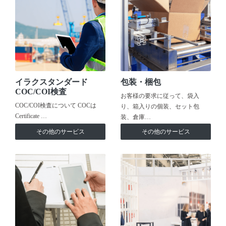
イラクスタンダード
包装・梱包
COC/COI検査
お客様の要求に従って、袋入
COC/COI検査について COCは
り、箱入りの個装、セット包
Certificate …
装、倉庫…
その他のサービス
その他のサービス