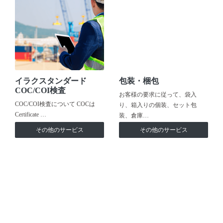
イラクスタンダード
包装・梱包
COC/COI検査
お客様の要求に従って、袋入
COC/COI検査について COCは
り、箱入りの個装、セット包
Certificate …
装、倉庫…
その他のサービス
その他のサービス