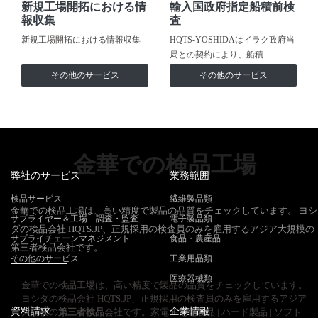
新規工場開拓における情
輸入国政府指定船積前検
報収集
査
新規工場開拓における情報収集
HQTS-YOSHIDAはイラク政府当
局との契約により、船積…
その他のサービス
その他のサービス
金華での検品工場
弊社のサービス
業務範囲
検品サービス
繊維製品類
金華での検品工場は、高い精度で製品の品質をチェックしています。 ヨシ
サプライヤー＆工場 調査・監査
電子製品類
ダの検品会社 HQTS.JP、正規採用の検査員のみを雇用するアジア大規模の
サプライチェーンマネジメント
食品・農産品
第三者検品会社です。
その他のサービス
工業用品類
医療器械類
金華での検品工場は、高い精度で製品の品質をチェックしています。
ヨシダの検品会社 HQTS.JP、正規採用の検査員のみを雇用するアジア
資料請求
企業情報
大規模の
第三者検品
会社です。家電・電化製品 | ハード製品 | ソフト