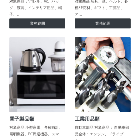
対象商品 アパレル、靴、バッ
対象商品 玩具、傘、ベルト、各
グ、寝具、インテリア用品、帽
種SP商材、ギフト、工芸品、
子、…
ア…
業務範囲
業務範囲
電子製品類
工業用品類
対象商品 小型家電、各種時計、
自動車部品 対象商品： 自動車部
照明機器、PC周辺機器、スマ
品全体：エンジン、ドライブ