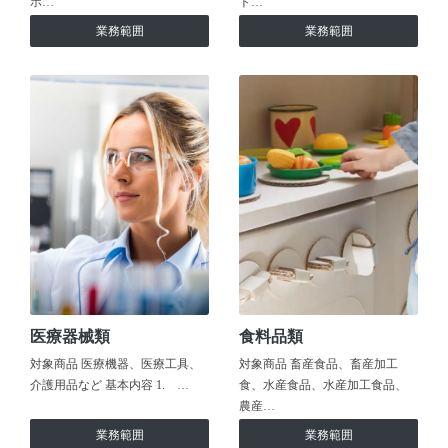
ホ…
ト…
業務範囲
業務範囲
医療器械類
食料品類
対象商品 医療機器、医療工具、
対象商品 畜産食品、畜産加工
介護用品など 基本内容 1. …
食、水産食品、水産加工食品、
農産…
業務範囲
業務範囲