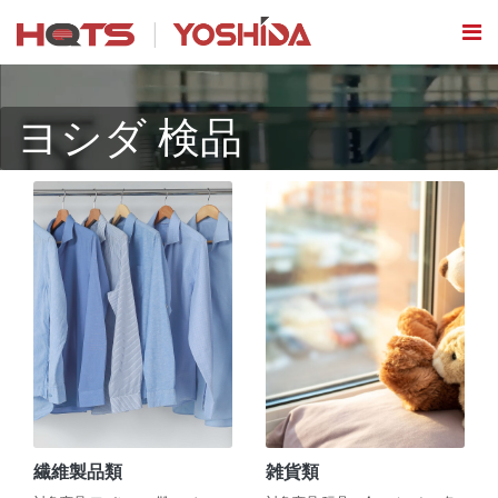
ヨシダ 検品
繊維製品類
雑貨類