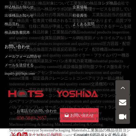
製品 | 工業製品 | 検品対象について工業製品の検品
ヨシダ検品
会社で
持込検品お知らせ
企業情報
は幅広い工業製品へ検品やラボ試験の
品質管理
サービスを提供してい
ます。ヨシダ検品会社の専属検品員の中でも、工業製品担当の技術監
出張検品お知らせ
社会責任
督・検品員・監査員で構成される工業製品部門があります。品質プラ
検品流れ
よくある質問
ン、図面、仕様に商品が準拠しているか厳密に確認できるチームを組
んでいます。検品対象｜工業製品の検品industrial products inspection
検品報告書見本
and quality control金属製品鋼製レール鋼板亜鉛メッキコイルアルミ製
品鋼管industrial products inspection and quality control圧力容器・配管
お問い合わせ
貯蔵タンク熱交換器圧力容器反応容器パイプ・配管機器industrial
products inspection and quality controlボイラー・プライムパワー機器
メールフォーム問合せ
ボイラー内燃機関蒸気ターバン水車風力発電機industrial products
メールを送信する
inspection and quality control生産設備旋盤研削盤フライス盤生産ライ
ンCNCマシニングセンタindustrial products inspection and quality
inquiry.jp@hqts.com
control運搬・固定器具クレーンニットコンベアリフター鉱山機械
industrial products inspection and quality control交通機関バストラック
ゴルフカー電気自動車観光車industrial products inspection and quality
controlスペアパーツ・コンポーネントギアシャフトフランジシャック
ルベアリングindustrial products inspection and quality controlポンプ・
バルブ・コンプレッサーポンプバルブコンプレッサートランスミッシ
お電話でのお問い合わせ
ョン真空機器industrial products inspection and quality
お問い合わせ
050-5840-2657
controlPackaging Equipment & MaterialsAutomatic Packaging
MachinesFilling & Sealing MachinesLabeling & Coding
SystemsConveyor SystemsPackaging Materials工業製品の検品項目ヨシ
サイトマップ
利用規
Copyright ©2026
ヨシダ 検品
All
ダ検品会社の工業製品の検品には以下の検査項目が含まれています。