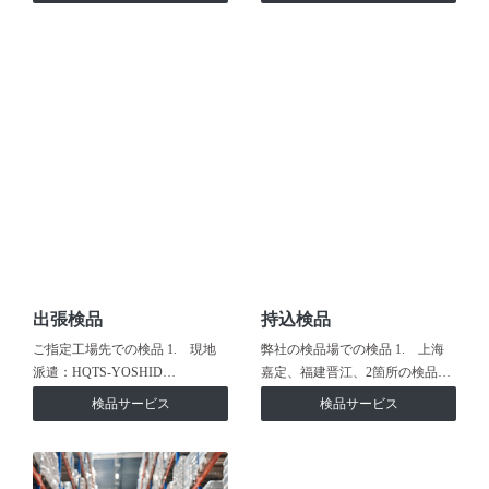
出張検品
持込検品
ご指定工場先での検品 1. 現地
弊社の検品場での検品 1. 上海
派遣：HQTS-YOSHID…
嘉定、福建晋江、2箇所の検品…
検品サービス
検品サービス