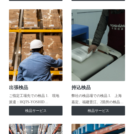
出張検品
持込検品
ご指定工場先での検品 1. 現地
弊社の検品場での検品 1. 上海
派遣：HQTS-YOSHID…
嘉定、福建晋江、2箇所の検品…
検品サービス
検品サービス