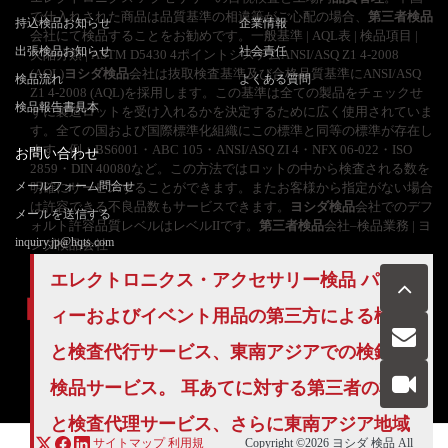
で仕入れされた商品は品質基準の相違等がご心配の場合、
第三者検品
持込検品お知らせ
企業情報
会社にて検品することをお勧めです。一般基準 | AQL表 | 検品項目 |
出張検品お知らせ
社会責任
欠陥分類 | ASTM D5430 4ポイントシステムANSI/ASQ Z1 4-2008
(AQL)
ヨシダ検品
会社は抜取検査基準及び合格品質基準にANSI/ASQ
検品流れ
よくある質問
Z1 4-2008 (AQL)を採用します。この基準は全ての製品をチェックせ
検品報告書見本
ずに製造ロットを受け入れるかを決定するために広く使用されていま
す。全ての国および国際標準化組織にこの標準と同等の標準が存在し
ます。例：BS6001・ABC 105・ANSI/ASQ ZI 4・NFX 06-022・ISO
お問い合わせ
2859・DIN 40080など。この方法ではロットの中から検査される数を
メールフォーム問合せ
明確にサービスすることができます。またお客様から指定がない場合
は許容できる不良品数もサービスできます。
ヨシダ検品
会社でのデフ
メールを送信する
ォルト許容品質レベルはレベルIIです。
第三者検品
会社–検品業務 | ヨ
inquiry.jp@hqts.com
シダ検品会社
エレクトロニクス・アクセサリー検品 パーテ
ィーおよびイベント用品の第三方による検品
と検査代行サービス、東南アジアでの検針と
お電話でのお問い合わせ
お問い合わせ
検品サービス。 耳あてに対する第三者の検品
050-5840-2657
と検査代理サービス、さらに東南アジア地域
サイトマップ
利用規
Copyright ©2026
ヨシダ 検品
All