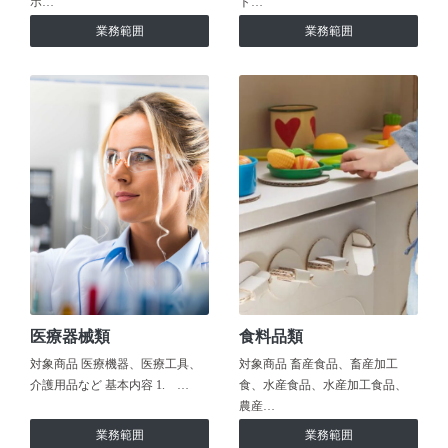
ホ…
ト…
業務範囲
業務範囲
医療器械類
食料品類
対象商品 医療機器、医療工具、
対象商品 畜産食品、畜産加工
介護用品など 基本内容 1. …
食、水産食品、水産加工食品、
農産…
業務範囲
業務範囲