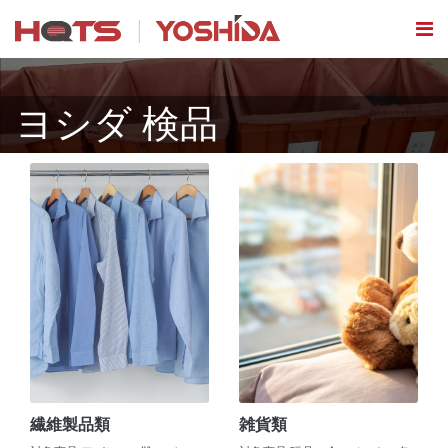
ヨシダ 検品
繊維製品類
雑貨類