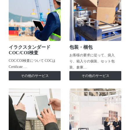
イラクスタンダード
包装・梱包
COC/COI検査
お客様の要求に従って、袋入
COC/COI検査について COCは
り、箱入りの個装、セット包
Certificate …
装、倉庫…
その他のサービス
その他のサービス