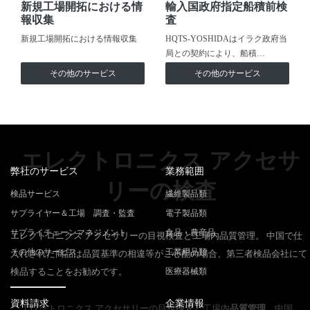
新規工場開拓における情
輸入国政府指定船積前検
報収集
査
新規工場開拓における情報収集
HQTS-YOSHIDAはイラク政府当
局との契約により、船積…
その他のサービス
その他のサービス
エレクトロニクス アクセサ
弊社のサービス
業務範囲
リーの検査
検品サービス
繊維製品類
サプライヤー＆工場 調査・監査
電子製品類
サプライチェーンマネジメント
食品・農産品
エレクトロニクス アクセサリーの目視検査と工場内品質管理。 中国で仕
その他のサービス
工業用品類
入れされた商品は品質基準の相違等がご心配の場合、第三者検品会社にて
検品することをお勧めです。
医療器械類
資料請求
企業情報
エレクトロニクス アクセサリーの目視検査と工場内
品質管理
。中国