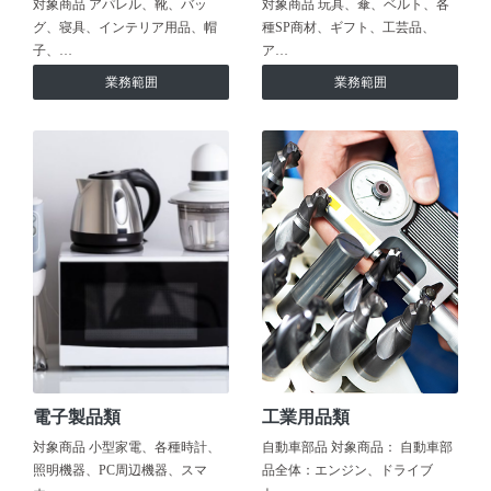
対象商品 アパレル、靴、バッ
対象商品 玩具、傘、ベルト、各
グ、寝具、インテリア用品、帽
種SP商材、ギフト、工芸品、
子、…
ア…
業務範囲
業務範囲
電子製品類
工業用品類
対象商品 小型家電、各種時計、
自動車部品 対象商品： 自動車部
照明機器、PC周辺機器、スマ
品全体：エンジン、ドライブ