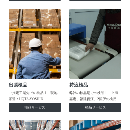
出張検品
持込検品
ご指定工場先での検品 1. 現地
弊社の検品場での検品 1. 上海
派遣：HQTS-YOSHID…
嘉定、福建晋江、2箇所の検品…
検品サービス
検品サービス