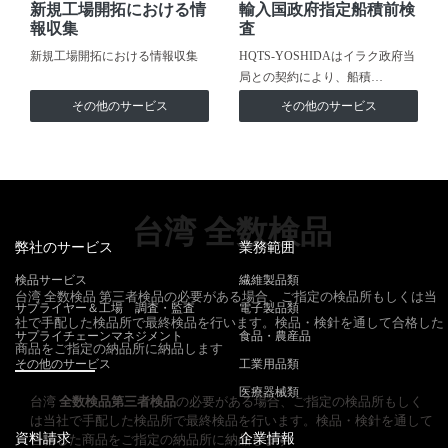
新規工場開拓における情
輸入国政府指定船積前検
報収集
査
新規工場開拓における情報収集
HQTS-YOSHIDAはイラク政府当
局との契約により、船積…
その他のサービス
その他のサービス
台湾 全数検品
弊社のサービス
業務範囲
検品サービス
繊維製品類
台湾 全数検品 第三者検品の必要がある場合、ご指定の検品所もしくは当
サプライヤー＆工場 調査・監査
電子製品類
社で手配した検品所で最終検品を行います。検品・検針を通して合格した
サプライチェーンマネジメント
食品・農産品
商品をご指定の納品所に納品します
その他のサービス
工業用品類
医療器械類
台湾
全数検品
第三者検品
の必要がある場合、ご指定の検品所もしく
は当社で手配した検品所で最終検品を行います。検品・検針を通して
資料請求
企業情報
合格した商品をご指定の納品所に納品します