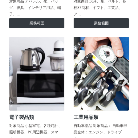
対象商品 アパレル、靴、バッ
対象商品 玩具、傘、ベルト、各
グ、寝具、インテリア用品、帽
種SP商材、ギフト、工芸品、
子、…
ア…
業務範囲
業務範囲
電子製品類
工業用品類
対象商品 小型家電、各種時計、
自動車部品 対象商品： 自動車部
照明機器、PC周辺機器、スマ
品全体：エンジン、ドライブ