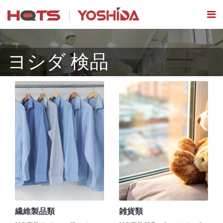
ヨシダ 検品
繊維製品類
雑貨類