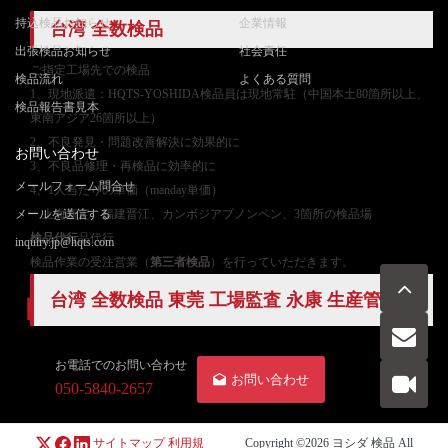
持込検品お知らせ
企業情報
台湾
全数検品
出張検品お知らせ
社会責任
ご
指定工場先での検品
検品流れ
よくある質問
1、現地派遣：HQTS-YOSHIDA検品員は現地常駐（中国本土80箇所以上、
検品報告書見本
東南アジア26箇所以上）
2、不良発見・問題改善解決に効果的に
お問い合わせ
3、不良品修理・再検品に効率的に
メールフォーム問合せ
4、1人当たりの単価（manday単価）
メールを送信する
上海嘉定、福建晋江、カンボジアプノンペン、3箇所の検品場
検品代行
品代行
inquiry.jp@hqts.com
検品作業の受注営業（
第三者検品
）を行っていただきます。
台湾 全数検品 東莞 工場監査 永康 生産管理
お電話でのお問い合わせ
お問い合わせ
050-5840-2657
サイトマップ
利用規
Copyright ©2026
ヨシダ 検品
All