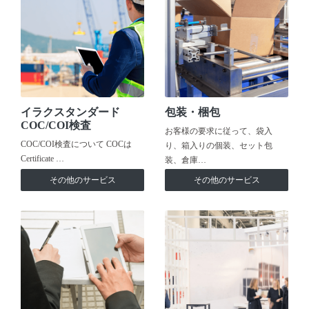
イラクスタンダード
包装・梱包
COC/COI検査
お客様の要求に従って、袋入
COC/COI検査について COCは
り、箱入りの個装、セット包
Certificate …
装、倉庫…
その他のサービス
その他のサービス