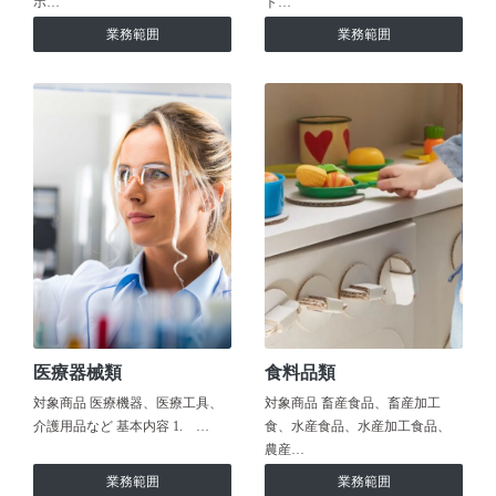
ホ…
ト…
業務範囲
業務範囲
医療器械類
食料品類
対象商品 医療機器、医療工具、
対象商品 畜産食品、畜産加工
介護用品など 基本内容 1. …
食、水産食品、水産加工食品、
農産…
業務範囲
業務範囲