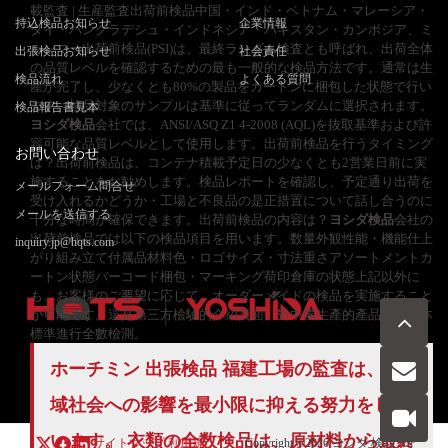
載監査 | 生産監査出荷前検品中国・インド・ベトナム・マレーシア・
持込検品お知らせ
企業情報
タイ・バングラデシュ・インドネシア・パキスタン・カンボジア、ミ
ャンマー出荷前検品(PSI)は、最終ランダム検査とも呼ばれ、出荷全体
出張検品お知らせ
社会責任
の品質レベルを確認するための最も一般的な検品方法です。通常は生
検品流れ
よくある質問
産が完了し、少なくとも80%の製品をカートンに梱包した状態で行い
ます。検品対象のサンプルは基準に従ってランダムに選択されます。
検品報告書見本
ヨシダ検品
会社では、ANSI/ASQ Z1 4-2008 (AQL)を抜取基準および許
容可能な品質レベルとして使用します。出荷前検品を行うタイミング
お問い合わせ
は？出荷前検品は、コンテナ積載予定日の少なくとも2営業日前に実
施することをお勧めします。検品レポートを確認し、予定通り出荷を
メールフォーム問合せ
受け入れるかどうか・工場と不良品の是正措置について話し合うのに
メールを送信する
十分な時間が確保できます。出荷前検品の内容は？
ヨシダ検品
会社の
出荷前検品では以下の検品項目を用います。数量外観性能・機能仕上
inquiry.jp@hqts.com
がり組み立て付属品材料色・ロゴサイズ・寸法重さアソートメントカ
ートン状態バーコード梱包・マーキング荷印倉庫の状態上記以外に
も、お客様のご要望に応じて、オーダーメイドの検品を実施すること
が可能です。這是第三方檢驗的介紹頁面。對中國生產的產品按照日本
標準進行全數檢測。
お電話でのお問い合わせ
ホーチミン 出張検品 福建工場の監査は、地
お問い合わせ
050-5840-2657
域社会への影響を最小限に抑える努力をして
います。 衣類の
全数検品
は、原材料から最終
サイトマップ
利用規
Copyright ©2026
ヨシダ 検品
All