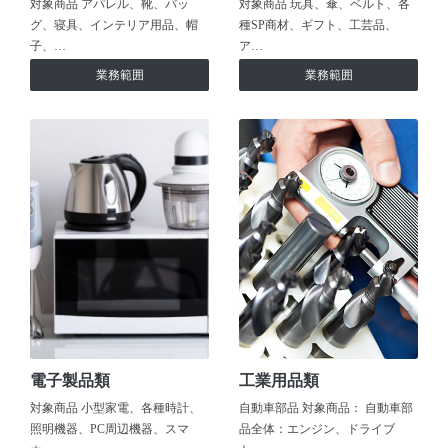
対象商品 アパレル、靴、バッ
対象商品 玩具、傘、ベルト、各
グ、寝具、インテリア用品、帽
種SP商材、ギフト、工芸品、
子、…
ア…
業務範囲
業務範囲
電子製品類
工業用品類
対象商品 小型家電、各種時計、
自動車部品 対象商品： 自動車部
照明機器、PC周辺機器、スマ
品全体：エンジン、ドライブ