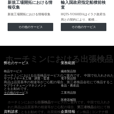
新規工場開拓における情
輸入国政府指定船積前検
報収集
査
新規工場開拓における情報収集
HQTS-YOSHIDAはイラク政府当
局との契約により、船積…
その他のサービス
その他のサービス
ホーチミンにおける出張検品
弊社のサービス
業務範囲
検品サービス
繊維製品類
ホーチミンにおける出張検品サービスのご案内です。 中国で仕入れされた
サプライヤー＆工場 調査・監査
電子製品類
商品は品質基準の相違等がご心配の場合、第三者検品会社にて検品するこ
サプライチェーンマネジメント
食品・農産品
とをお勧めです。
その他のサービス
工業用品類
医療器械類
ホーチミンにおける
出張検品
サービスのご案内です。中国で仕入れさ
れた商品は品質基準の相違等がご心配の場合、
第三者検品
会社にて検
資料請求
企業情報
品することをお勧めです。出荷前検品 | インライン検品 | コンテナ積