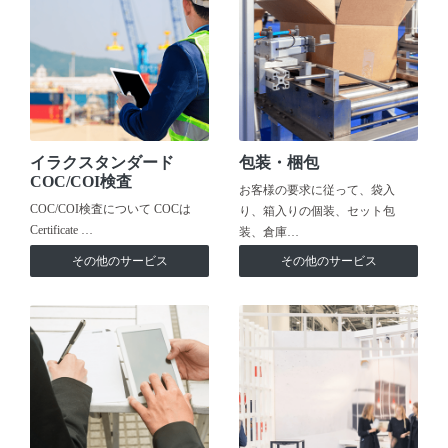
イラクスタンダード
包装・梱包
COC/COI検査
お客様の要求に従って、袋入
COC/COI検査について COCは
り、箱入りの個装、セット包
Certificate …
装、倉庫…
その他のサービス
その他のサービス