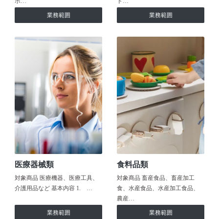
ホ…
ト…
業務範囲
業務範囲
医療器械類
食料品類
対象商品 医療機器、医療工具、
対象商品 畜産食品、畜産加工
介護用品など 基本内容 1. …
食、水産食品、水産加工食品、
農産…
業務範囲
業務範囲