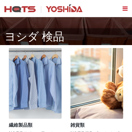
ヨシダ 検品
繊維製品類
雑貨類