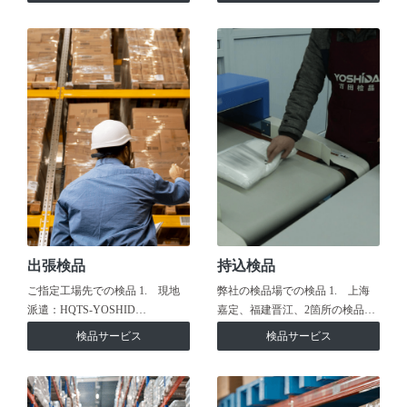
出張検品
持込検品
ご指定工場先での検品 1. 現地
弊社の検品場での検品 1. 上海
派遣：HQTS-YOSHID…
嘉定、福建晋江、2箇所の検品…
検品サービス
検品サービス