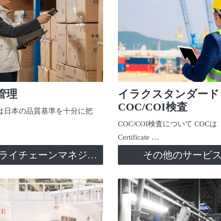
管理
イラクスタンダード
COC/COI検査
日本の品質基準を十分に把
COC/COI検査について COCは
Certificate …
サプライチェーンマネジメント
その他のサービ