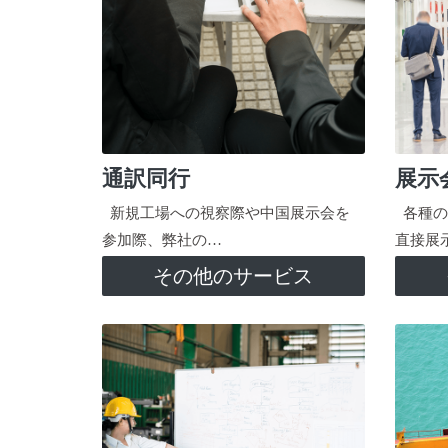
通訳同行
展示
新規工場への視察際や中国展示会を
各種の
参加際、弊社の…
直接展
その他のサービス