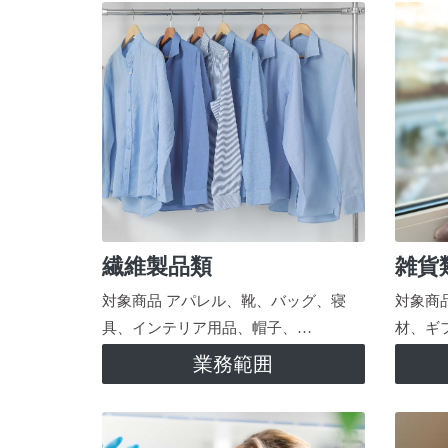
繊維製品類
雑貨
対象商品 アパレル、靴、バッグ、寝
対象商
具、インテリア用品、帽子、…
材、ギ
業務範囲