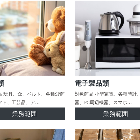
類
電子製品類
品 玩具、傘、ベルト、各種SP商
対象商品 小型家電、各種時計
フト、工芸品、ア…
器、PC周辺機器、スマホ…
業務範囲
業務範囲