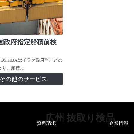
国政府指定船積前検
-YOSHIDAはイラク政府当局との
より、船積…
その他のサービス
広州 抜取り検品
資料請求
企業情報