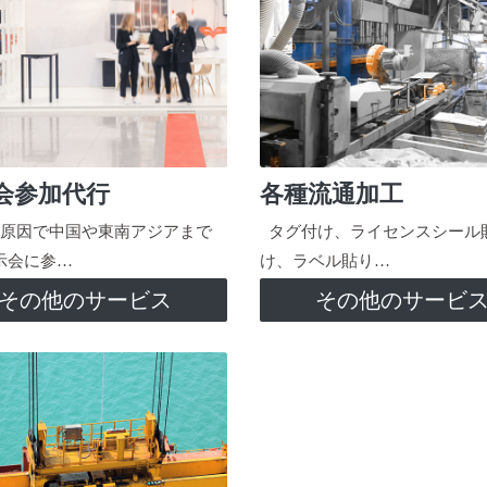
会参加代行
各種流通加工
原因で中国や東南アジアまで
タグ付け、ライセンスシール
示会に参…
け、ラベル貼り…
その他のサービス
その他のサービ