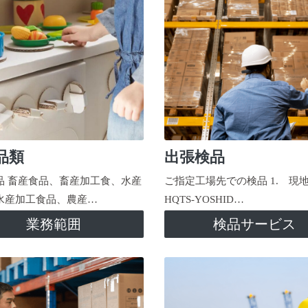
品類
出張検品
品 畜産食品、畜産加工食、水産
ご指定工場先での検品 1. 現
水産加工食品、農産…
HQTS-YOSHID…
業務範囲
検品サービス