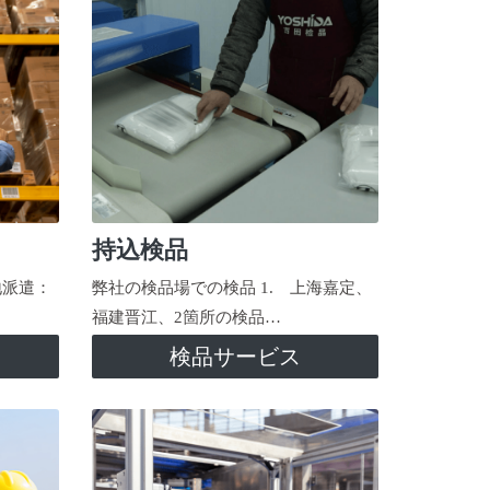
持込検品
地派遣：
弊社の検品場での検品 1. 上海嘉定、
福建晋江、2箇所の検品…
検品サービス