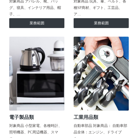
対象商品 アパレル、靴、バッ
対象商品 玩具、傘、ベルト、各
グ、寝具、インテリア用品、帽
種SP商材、ギフト、工芸品、
子、…
ア…
業務範囲
業務範囲
電子製品類
工業用品類
対象商品 小型家電、各種時計、
自動車部品 対象商品： 自動車部
照明機器、PC周辺機器、スマ
品全体：エンジン、ドライブ