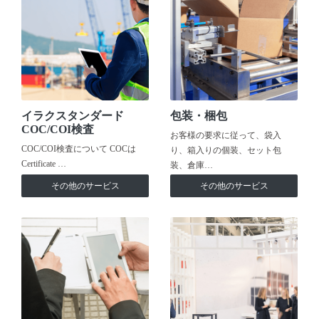
イラクスタンダード
包装・梱包
COC/COI検査
お客様の要求に従って、袋入
COC/COI検査について COCは
り、箱入りの個装、セット包
Certificate …
装、倉庫…
その他のサービス
その他のサービス