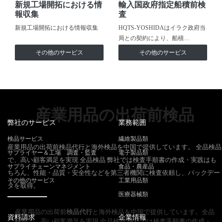
新規工場開拓における情
輸入国政府指定船積前検
報収集
査
新規工場開拓における情報収集
HQTS-YOSHIDAはイラク政府当
局との契約により、船積…
その他のサービス
その他のサービス
産業用品の出荷前検品
弊社のサービス
業務範囲
検品サービス
繊維製品類
産業用品の出荷前検品代行と海外検品を中国で提供しています。 全品検品
サプライヤー＆工場 調査・監査
電子製品類
で、高い顧客満足を実現 全品検品 弊社では検査手順書の作成・実践はも
サプライチェーンマネジメント
食品・農産品
ちろん、性能・品質・安全性などを第三者機関に検査依頼し、バックデー
その他のサービス
工業用品類
タを取得。
医療器械類
産業用品の出荷前
検品代行
と海外検品を中国で提供しています。全品
資料請求
企業情報
検品で、高い顧客満足を実現 全品検品 弊社では検査手順書の作成・