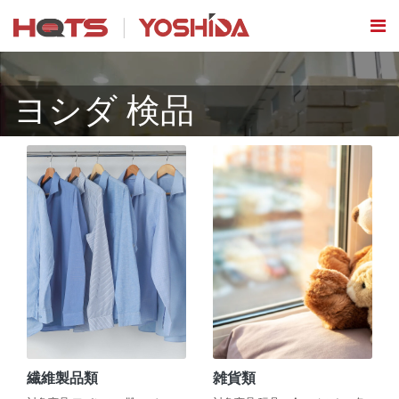
ヨシダ 検品
繊維製品類
雑貨類