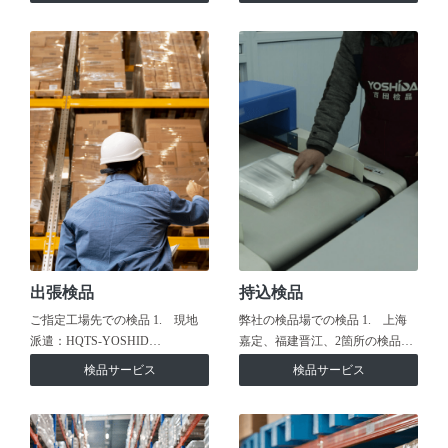
出張検品
持込検品
ご指定工場先での検品 1. 現地
弊社の検品場での検品 1. 上海
派遣：HQTS-YOSHID…
嘉定、福建晋江、2箇所の検品…
検品サービス
検品サービス