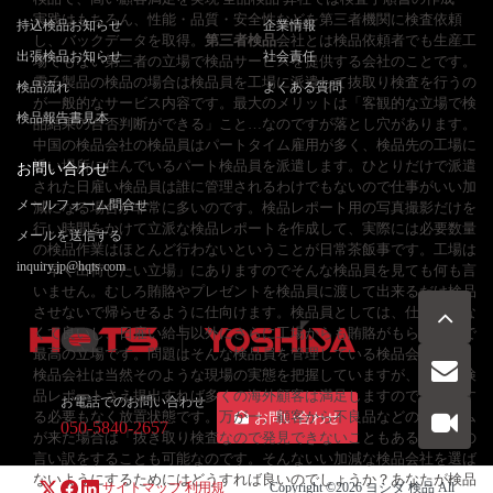
実践はもちろん、性能・品質・安全性などを第三者機関に検査依頼
持込検品お知らせ
企業情報
し、バックデータを取得。
第三者検品
会社とは検品依頼者でも生産工
出張検品お知らせ
社会責任
場でもない第三者の立場で検品サービスを提供する会社のことです。
電子製品の検品の場合は検品員を工場に派遣して抜取り検査を行うの
検品流れ
よくある質問
が一般的なサービス内容です。最大のメリットは「客観的な立場で検
検品報告書見本
品結果の合否判断ができる」こと…なのですが落とし穴があります。
中国の検品会社の検品員はパートタイム雇用が多く、検品先の工場に
近い場所に住んでいるパート検品員を派遣します。ひとりだけで派遣
お問い合わせ
された日雇い検品員は誰に管理されるわけでもないので仕事がいい加
メールフォーム問合せ
減になる場合が非常に多いのです。検品レポート用の写真撮影だけを
行い時間をかけて立派な検品レポートを作成して、実際には必要数量
メールを送信する
の検品作業はほとんど行わないということが日常茶飯事です。工場は
inquiry.jp@hqts.com
「早く出荷したい立場」にありますのでそんな検品員を見ても何も言
いません。むしろ賄賂やプレゼントを検品員に渡して出来るだけ検品
させないで帰らせるように仕向けます。検品員としては、仕事はしな
くて良いし、日雇い給与以外にさらに工場からも賄賂がもらえるので
最高の立場です。問題はそんな検品員を管理している検品会社です。
検品会社は当然そのような現場の実態を把握していますが、立派な検
品レポートさえ提出すれば多くの海外顧客は満足しますので、改善す
お電話でのお問い合わせ
る必要もなく放置状態です。万が一、顧客から不良品などのクレーム
お問い合わせ
050-5840-2657
が来た場合は「抜き取り検査なので発見できないこともある」などの
言い訳をすることも可能なのです。そんないい加減な検品会社を選ば
ないようにするためにはどうすれば良いのでしょうか？あなたが検品
サイトマップ
利用規
Copyright ©2026
ヨシダ 検品
All