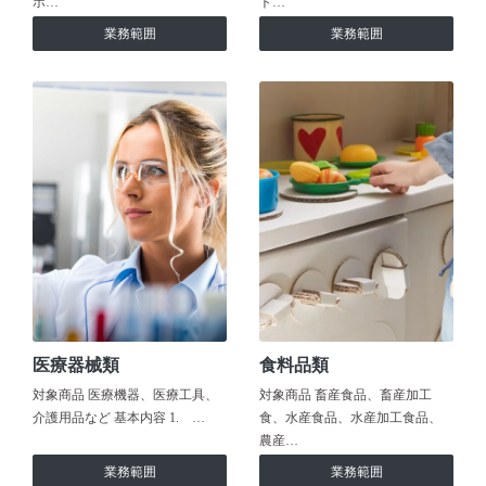
ホ…
ト…
業務範囲
業務範囲
医療器械類
食料品類
対象商品 医療機器、医療工具、
対象商品 畜産食品、畜産加工
介護用品など 基本内容 1. …
食、水産食品、水産加工食品、
農産…
業務範囲
業務範囲