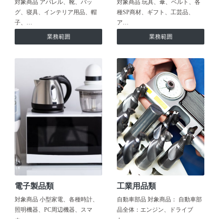
対象商品 アパレル、靴、バッ
対象商品 玩具、傘、ベルト、各
グ、寝具、インテリア用品、帽
種SP商材、ギフト、工芸品、
子、…
ア…
業務範囲
業務範囲
電子製品類
工業用品類
対象商品 小型家電、各種時計、
自動車部品 対象商品： 自動車部
照明機器、PC周辺機器、スマ
品全体：エンジン、ドライブ