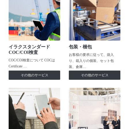
イラクスタンダード
包装・梱包
COC/COI検査
お客様の要求に従って、袋入
COC/COI検査について COCは
り、箱入りの個装、セット包
Certificate …
装、倉庫…
その他のサービス
その他のサービス