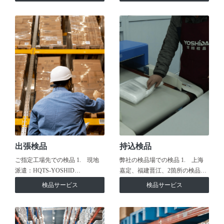
出張検品
持込検品
ご指定工場先での検品 1. 現地
弊社の検品場での検品 1. 上海
派遣：HQTS-YOSHID…
嘉定、福建晋江、2箇所の検品…
検品サービス
検品サービス