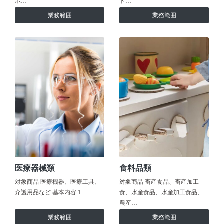
ホ…
ト…
業務範囲
業務範囲
医療器械類
食料品類
対象商品 医療機器、医療工具、
対象商品 畜産食品、畜産加工
介護用品など 基本内容 1. …
食、水産食品、水産加工食品、
農産…
業務範囲
業務範囲