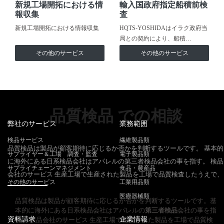
新規工場開拓における情
輸入国政府指定船積前検
報収集
査
新規工場開拓における情報収集
HQTS-YOSHIDAはイラク政府当
局との契約により、船積…
その他のサービス
その他のサービス
品質検品 での相談
弊社のサービス
業務範囲
検品サービス
繊維製品類
品質検品は製品が顧客期待に応じるか否かを判断するツールです。 基本的
サプライヤー＆工場 調査・監査
電子製品類
に海外にある日系検品会社はアパレルの第三者検品会社の事を指す。 検品
サプライチェーンマネジメント
食品・農産品
会社のサービス 生産工場で生産された製品を工場で品質検査したうえで、
その他のサービス
工業用品類
医療器械類
品質検品は製品が顧客期待に応じるか否かを判断するツールです。基
本的に海外にある日系検品会社はアパレルの
第三者検品
会社の事を指
資料請求
企業情報
す。 検品会社のサービス 生産工場で生産された製品を工場で品質検