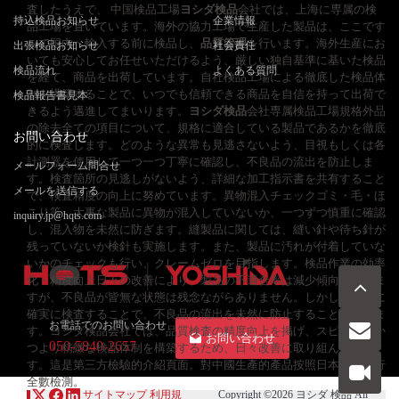
査したうえで、 中国検品工場
ヨシダ検品
会社では、上海に専属の検
持込検品お知らせ
企業情報
品工場を置いています。海外の協力工場で生産した製品は、ここです
べて国内へ輸入する前に検品し、
品質管理
を行います。海外生産にお
出張検品お知らせ
社会責任
いても安心してお任せいただけるよう、厳しい独自基準に基いた検品
検品流れ
よくある質問
を経て、商品を出荷しています。自社検品工場による徹底した検品体
制を構築することで、いつでも信頼できる商品を自信を持って出荷で
検品報告書見本
きるよう邁進してまいります。
ヨシダ検品
会社専属検品工場規格外品
の除去全ての項目について、規格に適合している製品であるかを徹底
お問い合わせ
的に検査します。どのような異常も見逃さないよう、目視もしくは各
計測器を使用して一つ一つ丁寧に確認し、不良品の流出を防止しま
メールフォーム問合せ
す。検査箇所の見逃しがないよう、詳細な加工指示書を共有すること
メールを送信する
で、検査精度の向上に努めています。異物混入チェックゴミ・毛・ほ
こり等、大事な製品に異物が混入していないか、一つずつ慎重に確認
inquiry.jp@hqts.com
し、混入物を未然に防ぎます。縫製品に関しては、縫い針や待ち針が
残っていないか検針も実施します。また、製品に汚れが付着していな
いかのチェックも行い、クレームゼロを目指します。検品作業の効率
化・精度向上日々の改善により、製品の不適合率は減少傾向にありま
すが、不良品が皆無な状態は残念ながらありません。しかし、慎重に
確実に検査することで、不良品の流出を未然に防止することができま
お電話でのお問い合わせ
す。ヨシダ検品会社では、品質検査の精度向上を掲げ、スピーディか
お問い合わせ
050-5840-2657
つより精緻な検品体制を構築するため、日々改善に取り組んでいま
す。這是第三方檢驗的介紹頁面。對中國生產的產品按照日本標準進行
全數檢測。
サイトマップ
利用規
Copyright ©2026
ヨシダ 検品
All