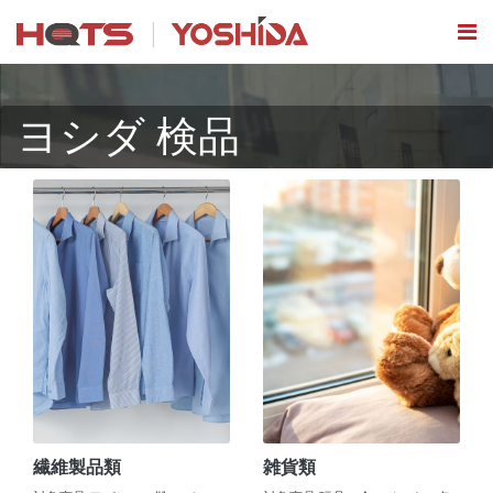
ヨシダ 検品
繊維製品類
雑貨類