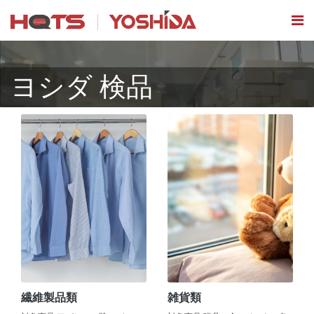
ヨシダ 検品
繊維製品類
雑貨類