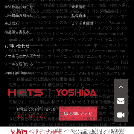
くは当社で手配した検品所で最終検品を行います。検品・検針を通し
持込検品お知らせ
企業情報
て合格した商品をご指定の納品所に納品します
ヨシダ検品
会社｜ソ
出張検品お知らせ
社会責任
フト製品の検品Garments inspection and quality controlメンズウェアT
シャツショートパンツジーンズスーツベストズボンシャツGarments
検品流れ
よくある質問
inspection and quality controlレディースウェアドレスブラウスタンク
検品報告書見本
トップスカートジャケットジーンズガウンGarments inspection and
quality control下着/水着ブラジャーブリーフボクサービキニショーツ
シェイパーGarments inspection and quality controlホームテキスタイル
お問い合わせ
寝具カーテンタオルマット/ラグテーブルクロスGarments inspection
メールフォーム問合せ
and quality controlファブリックニット織物デニムシルクベルベットオ
ックスフォードGarments inspection and quality controlスポーツ・旅行
メールを送信する
ベルトバッグスカーフ帽子サングラス手袋ソフト製品の検品項目ヨシ
inquiry.jp@hqts.com
ダ検品会社のソフト製品の検品には以下の検査項目が含まれていま
す。数量確認寸法製品の外観重量機能・安全性テストアソートメント
重要なコンポーネント梱包状態アセンブリバーコードスキャンテスト
アクセサリー包装材料マーキング色出荷マークロゴとラベル上記以外
にもお客様の基準に合わせたオーダーメイドの検査を実施することも
可能です。ソフト製品の検品でよく見つかる不良項目機能結び針穴汚
れ/オイルマークしわ/縮み詰め物の露出刺繍不良外観弱いマジックテ
お電話でのお問い合わせ
ープボタンの緩みファスナーの破損ルーススナップ防水・撥水不良引
お問い合わせ
050-5840-2657
き紐不良仕様左右非対称形状不良ステッチ密度不良誤寸法縦糸/横糸
の誤り生地/中綿の重さ誤り安全性カビ虫血痕折れた針緩いアクセサ
リー梱包 / ラベルカートン破損ラベル/バーコード誤りラベル印刷不
サイトマップ
利用規
Copyright ©2026
ヨシダ 検品
All