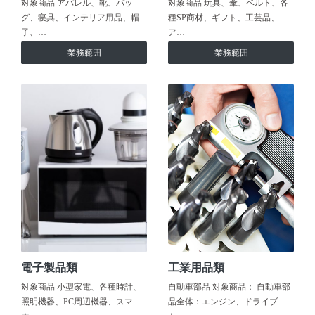
対象商品 アパレル、靴、バッ
対象商品 玩具、傘、ベルト、各
グ、寝具、インテリア用品、帽
種SP商材、ギフト、工芸品、
子、…
ア…
業務範囲
業務範囲
電子製品類
工業用品類
対象商品 小型家電、各種時計、
自動車部品 対象商品： 自動車部
照明機器、PC周辺機器、スマ
品全体：エンジン、ドライブ