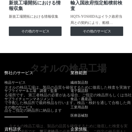
新規工場開拓における情
輸入国政府指定船積前検
報収集
査
新規工場開拓における情報収集
HQTS-YOSHIDAはイラク政府当
局との契約により、船積…
その他のサービス
その他のサービス
タオルの検品工場
弊社のサービス
業務範囲
検品サービス
繊維製品類
タオルの検品工場は、製品の品質を確保するために徹底した検査を実施す
サプライヤー＆工場 調査・監査
電子製品類
る場所です。 第三者検品の必要がある場合、ご指定の検品所もしくは当社
サプライチェーンマネジメント
食品・農産品
で手配した検品所で最終検品を行います。検品・検針を通して合格した商
その他のサービス
工業用品類
品をご指定の納品所に納品します
医療器械類
タオルの検品工場は、製品の品質を確保するために徹底した検査を実
資料請求
企業情報
施する場所です。
第三者検品
の必要がある場合、ご指定の検品所もし