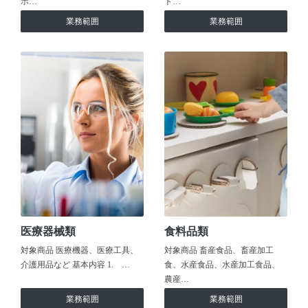
ホ…
ト…
業務範囲
業務範囲
医療器械類
食料品類
対象商品 医療機器、医療工具、
対象商品 畜産食品、畜産加工
介護用品など 基本内容 1. …
食、水産食品、水産加工食品、
農産…
業務範囲
業務範囲