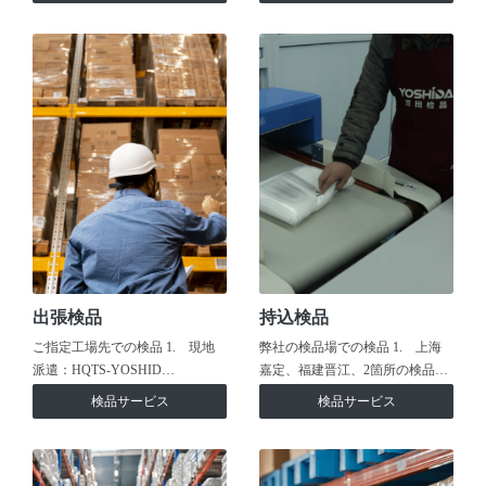
出張検品
持込検品
ご指定工場先での検品 1. 現地
弊社の検品場での検品 1. 上海
派遣：HQTS-YOSHID…
嘉定、福建晋江、2箇所の検品…
検品サービス
検品サービス