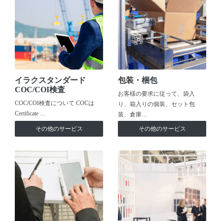
イラクスタンダード
包装・梱包
COC/COI検査
お客様の要求に従って、袋入
COC/COI検査について COCは
り、箱入りの個装、セット包
Certificate …
装、倉庫…
その他のサービス
その他のサービス