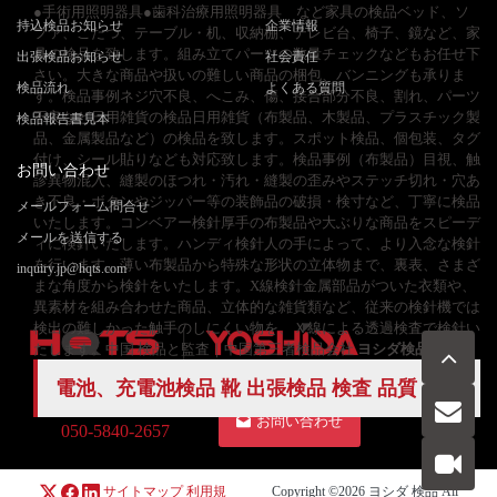
●手術用照明器具●歯科治療用照明器具 など家具の検品ベッド、ソ
持込検品お知らせ
企業情報
ファ、こたつ、テーブル・机、収納棚、テレビ台、椅子、鏡など、家
具の検品を致します。組み立てパーツの数量チェックなどもお任せ下
出張検品お知らせ
社会責任
さい。大きな商品や扱いの難しい商品の梱包、バンニングも承りま
検品流れ
よくある質問
す。検品事例ネジ穴不良、へこみ、傷、接合部分不良、割れ、パーツ
不良など日用雑貨の検品日用雑貨（布製品、木製品、プラスチック製
検品報告書見本
品、金属製品など）の検品を致します。スポット検品、個包装、タグ
付け、シール貼りなども対応致します。検品事例（布製品）目視、触
お問い合わせ
診異物混入、縫製のほつれ・汚れ・縫製の歪みやステッチ切れ・穴あ
き不良・ボタンやジッパー等の装飾品の破損・検寸など、丁寧に検品
メールフォーム問合せ
いたします。コンベアー検針厚手の布製品や大ぶりな商品をスピーデ
メールを送信する
ィに検針いたします。ハンディ検針人の手によって、より入念な検針
を行います。薄い布製品から特殊な形状の立体物まで、裏表、さまざ
inquiry.jp@hqts.com
まな角度から検針をいたします。X線検針金属部品がついた衣類や、
異素材を組み合わせた商品、立体的な雑貨類など、従来の検針機では
検出の難しかった触手のしにくい物を、Ｘ線による透過検査で検針い
たします。中国 検品と監査｜中国第三者検品会社
ヨシダ検品
会社
電池、充電池検品 靴
出張検品
検査 品質
お電話でのお問い合わせ
お問い合わせ
050-5840-2657
サイトマップ
利用規
Copyright ©2026
ヨシダ 検品
All