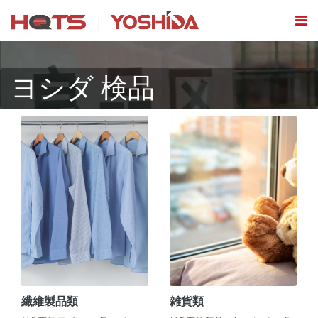
ヨシダ 検品
繊維製品類
雑貨類