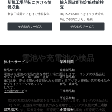
新規工場開拓における情
輸入国政府指定船積前検
報収集
査
新規工場開拓における情報収集
HQTS-YOSHIDAはイラク政府当
局との契約により、船積…
その他のサービス
その他のサービス
電池や充電池の検品
弊社のサービス
業務範囲
検品サービス
繊維製品類
電池や充電池の検品作業を専門工場に委託します。 ヨシダの検品会社
サプライヤー＆工場 調査・監査
電子製品類
HQTS.JP、正規採用の検査員のみを雇用するアジア大規模の第三者検品会
サプライチェーンマネジメント
食品・農産品
社です。
その他のサービス
工業用品類
医療器械類
電池や充電池の検品作業を専門工場に委託します。ヨシダの検品会社
HQTS.JP、正規採用の検査員のみを雇用するアジア大規模の
第三者検
資料請求
企業情報
品
会社です。医療外小物・医療周辺機器の検品事例（医療周辺機器）