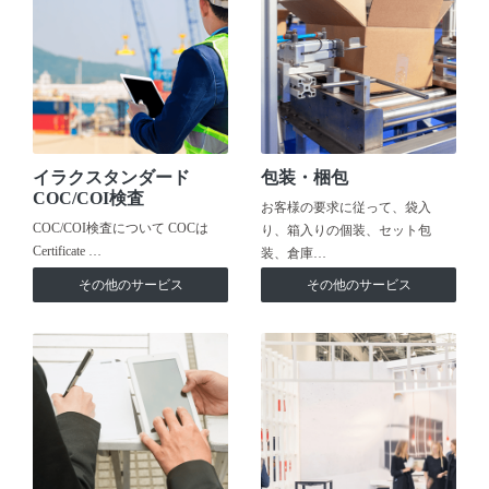
イラクスタンダード
包装・梱包
COC/COI検査
お客様の要求に従って、袋入
COC/COI検査について COCは
り、箱入りの個装、セット包
Certificate …
装、倉庫…
その他のサービス
その他のサービス