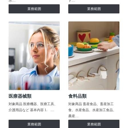
ホ…
ト…
業務範囲
業務範囲
医療器械類
食料品類
対象商品 医療機器、医療工具、
対象商品 畜産食品、畜産加工
介護用品など 基本内容 1. …
食、水産食品、水産加工食品、
農産…
業務範囲
業務範囲