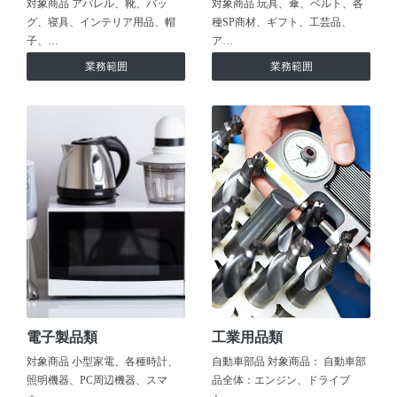
対象商品 アパレル、靴、バッ
対象商品 玩具、傘、ベルト、各
グ、寝具、インテリア用品、帽
種SP商材、ギフト、工芸品、
子、…
ア…
業務範囲
業務範囲
電子製品類
工業用品類
対象商品 小型家電、各種時計、
自動車部品 対象商品： 自動車部
照明機器、PC周辺機器、スマ
品全体：エンジン、ドライブ