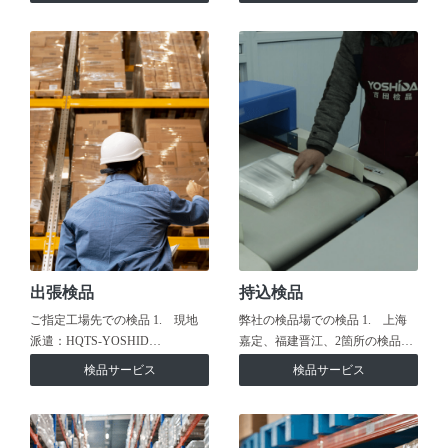
出張検品
持込検品
ご指定工場先での検品 1. 現地
弊社の検品場での検品 1. 上海
派遣：HQTS-YOSHID…
嘉定、福建晋江、2箇所の検品…
検品サービス
検品サービス