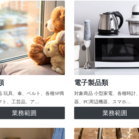
類
電子製品類
品 玩具、傘、ベルト、各種SP商
対象商品 小型家電、各種時計
フト、工芸品、ア…
器、PC周辺機器、スマホ…
業務範囲
業務範囲