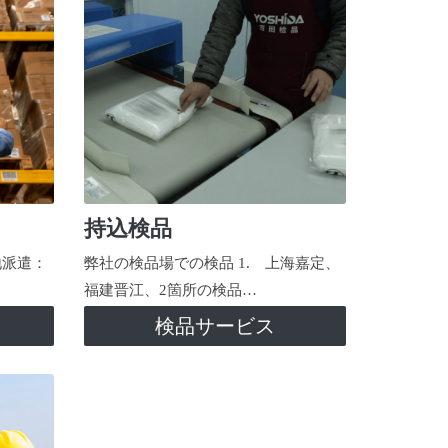
持込検品
地派遣：
弊社の検品場での検品 1. 上海嘉定、
福建晋江、2箇所の検品…
検品サービス