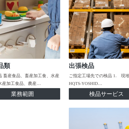
品類
出張検品
品 畜産食品、畜産加工食、水産
ご指定工場先での検品 1. 現
水産加工食品、農産…
HQTS-YOSHID…
業務範囲
検品サービス