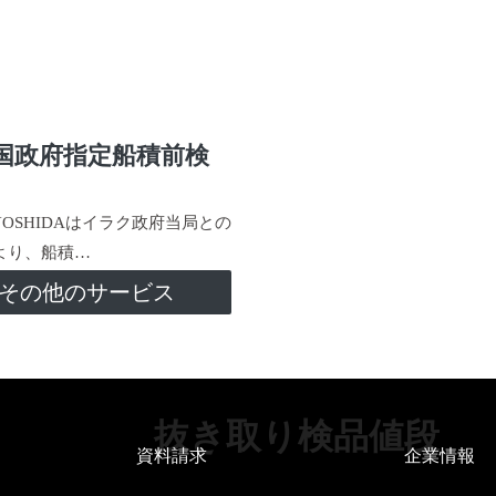
国政府指定船積前検
-YOSHIDAはイラク政府当局との
より、船積…
その他のサービス
抜き取り検品値段
資料請求
企業情報