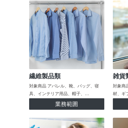
繊維製品類
雑貨
対象商品 アパレル、靴、バッグ、寝
対象商
具、インテリア用品、帽子、…
材、ギ
業務範囲