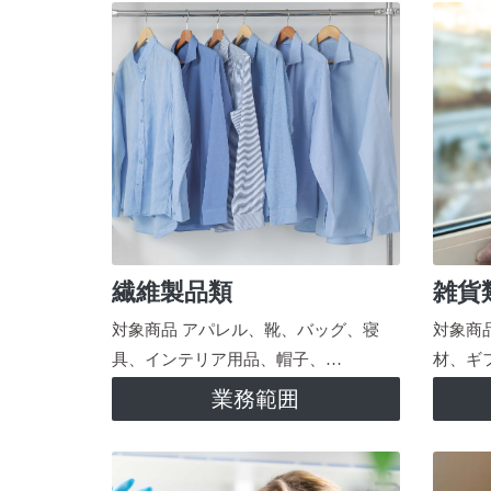
繊維製品類
雑貨
対象商品 アパレル、靴、バッグ、寝
対象商
具、インテリア用品、帽子、…
材、ギ
業務範囲