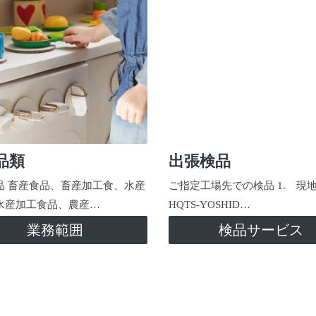
品類
出張検品
品 畜産食品、畜産加工食、水産
ご指定工場先での検品 1. 現
水産加工食品、農産…
HQTS-YOSHID…
業務範囲
検品サービス