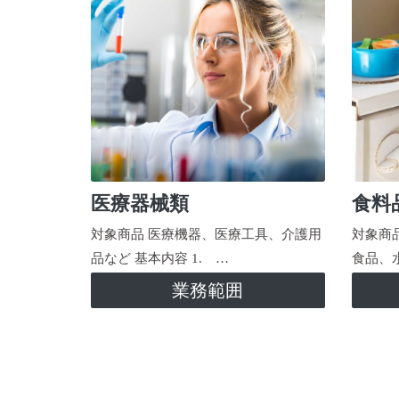
医療器械類
食料
対象商品 医療機器、医療工具、介護用
対象商
品など 基本内容 1. …
食品、
業務範囲