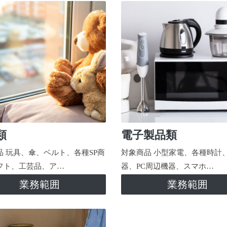
類
電子製品類
品 玩具、傘、ベルト、各種SP商
対象商品 小型家電、各種時計
フト、工芸品、ア…
器、PC周辺機器、スマホ…
業務範囲
業務範囲