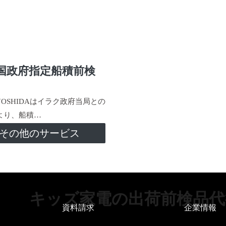
国政府指定船積前検
-YOSHIDAはイラク政府当局との
より、船積…
その他のサービス
キッズ家電の出荷前検品代
資料請求
企業情報