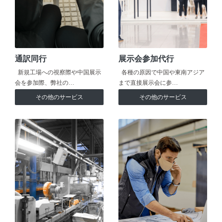
通訳同行
展示会参加代行
新規工場への視察際や中国展示
各種の原因で中国や東南アジア
会を参加際、弊社の…
まで直接展示会に参…
その他のサービス
その他のサービス