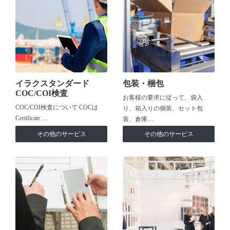
イラクスタンダード
包装・梱包
COC/COI検査
お客様の要求に従って、袋入
COC/COI検査について COCは
り、箱入りの個装、セット包
Certificate …
装、倉庫…
その他のサービス
その他のサービス