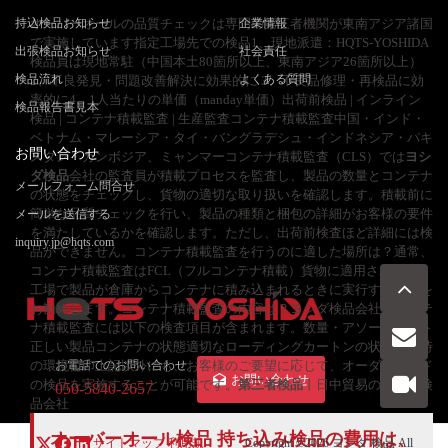
持込検品お知らせ
オーバーオールの品質チェックは専門の第三者機関が東南アジア諸国
企業情報
で実施しています指定工場先での検品1、現地派遣：HQTS-YOSHIDA
出張検品お知らせ
社会責任
検品員は現地常駐（中国本土80箇所以上、東南アジア26箇所以上）
検品流れ
よくある質問
2、不良発見・問題改善解決に効果的に 3、不良品修理・再検品に効
率的に4、1人当たりの単価（manday単価）出荷前検品 | インライン
検品報告書見本
検品 | コンテナ積載監査 | 生産監査コンテナ積載監査中国・インド・
ベトナム・マレーシア・タイ・バングラデシュ・インドネシア・パキ
お問い合わせ
スタン・カンボジア、ミャンマーコンテナ積載監査（CLS）では
ヨシ
ダ検品
会社の監査員が積載プロセスを監査し、製品の数量とコンテナ
メールフォーム問合せ
の状態をチェックし、貨物の適切な取り扱いを確認します。積載前に
簡単な品質チェックを行い、製品の種類と梱包の詳細がお客様の要件
メールを送信する
を満たしているかを確認します。ただし、出荷前検査ほど詳細には検
inquiry.jp@hqts.com
品ができません。コンテナ積載監査を行うのに適した場所は？通常、
コンテナ積載監査はFCL（フルコンテナ積載）貨物に適用されます。
工場で製品が倉庫からコンテナに積み込まれるときに実行することを
お勧めします。コンテナ積載監査の内容は？ヨシダ検品会社のコンテ
ナ積載監査には以下の検査項目が含まれます。数量・アソートメント
正しい製品コンテナの状態適切なローディングカートンの状態積載時
の環境荷印上記以外にも、お客様のご要望に応じて、オーダーメイド
お電話でのお問い合わせ
お問い合わせ
の検品を実施することが可能です。
第三者検品
丨日中貿易のヨシダ検
050-5840-2657
品会社
オーバーオール検品 持ち込み検品の費用は、
サイトマップ
利用規
Copyright ©2026
ヨシダ 検品
All