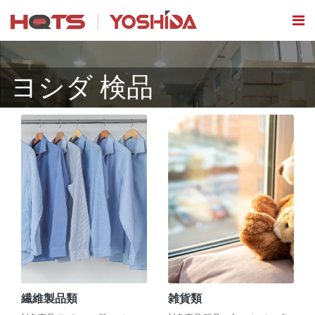
ヨシダ 検品
繊維製品類
雑貨類