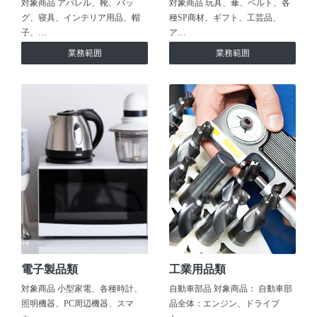
対象商品 アパレル、靴、バッ
対象商品 玩具、傘、ベルト、各
グ、寝具、インテリア用品、帽
種SP商材、ギフト、工芸品、
子、…
ア…
業務範囲
業務範囲
電子製品類
工業用品類
対象商品 小型家電、各種時計、
自動車部品 対象商品： 自動車部
照明機器、PC周辺機器、スマ
品全体：エンジン、ドライブ