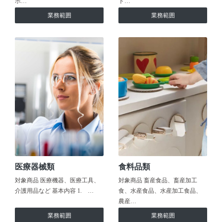
ホ…
ト…
業務範囲
業務範囲
医療器械類
食料品類
対象商品 医療機器、医療工具、
対象商品 畜産食品、畜産加工
介護用品など 基本内容 1. …
食、水産食品、水産加工食品、
農産…
業務範囲
業務範囲