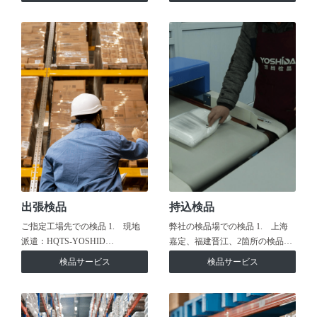
出張検品
持込検品
ご指定工場先での検品 1. 現地
弊社の検品場での検品 1. 上海
派遣：HQTS-YOSHID…
嘉定、福建晋江、2箇所の検品…
検品サービス
検品サービス