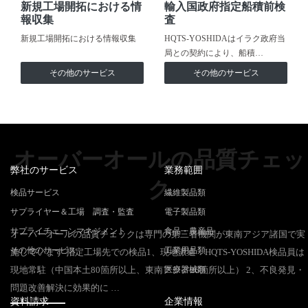
新規工場開拓における情
輸入国政府指定船積前検
報収集
査
新規工場開拓における情報収集
HQTS-YOSHIDAはイラク政府当
局との契約により、船積…
その他のサービス
その他のサービス
オーバーオールの品質チェッ
弊社のサービス
業務範囲
ク
検品サービス
繊維製品類
サプライヤー＆工場 調査・監査
電子製品類
サプライチェーンマネジメント
食品・農産品
オーバーオールの品質チェックは専門の第三者機関が東南アジア諸国で実
その他のサービス
工業用品類
施しています 指定工場先での検品1、現地派遣：HQTS-YOSHIDA検品員は
現地常駐（中国本土80箇所以上、東南アジア26箇所以上） 2、不良発見・
医療器械類
問題改善解決に効果的に …
資料請求
企業情報