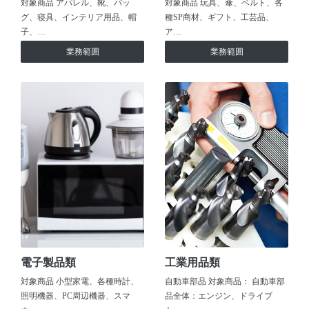
対象商品 アパレル、靴、バッ
対象商品 玩具、傘、ベルト、各
グ、寝具、インテリア用品、帽
種SP商材、ギフト、工芸品、
子、…
ア…
業務範囲
業務範囲
電子製品類
工業用品類
対象商品 小型家電、各種時計、
自動車部品 対象商品： 自動車部
照明機器、PC周辺機器、スマ
品全体：エンジン、ドライブ