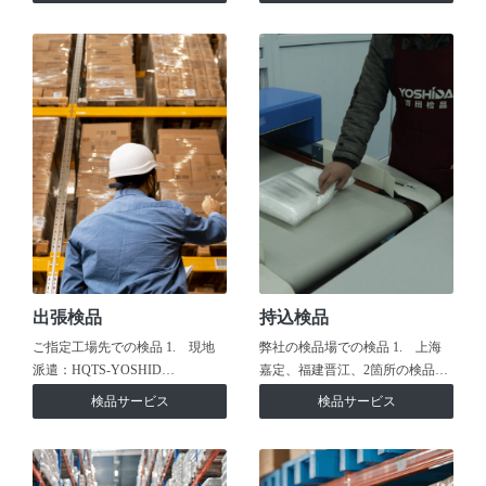
出張検品
持込検品
ご指定工場先での検品 1. 現地
弊社の検品場での検品 1. 上海
派遣：HQTS-YOSHID…
嘉定、福建晋江、2箇所の検品…
検品サービス
検品サービス