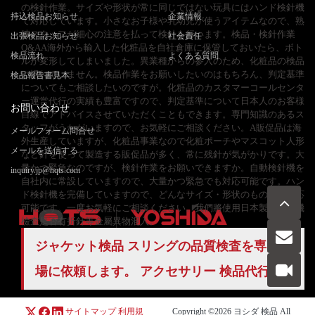
の検針作業。サイズや形状が常に同じではない玩具にはハンド検針機
持込検品お知らせ
企業情報
で対応しています。小さなお子様や乳幼児が使うアイテムなので、熟
練スタッフが細心の注意を払って検針を行います。検品・検針作業
出張検品お知らせ
社会責任
Q&AA海外から輸入した化粧品を自社倉庫に保管しておいたら、ボト
検品流れ
よくある質問
ルが変形してしまいました。異業種からの参入のため、化粧品の検品
に慣れていません。検品作業をお願いしたいのはもちろん、判定基準
検品報告書見本
についてもご相談したいのですが。化粧品のカスタマーコールセンタ
ー運営代行の実績も豊富ですので、判定基準について日本人のお客様
お問い合わせ
目線でアドバイスさせていただくこともできます。専門知識のあるス
タッフがうかがいますので、お気軽にご相談ください。A販促品は海
メールフォーム問合せ
外生産していますが、化粧品事業なので化粧ポーチやマスコット人形
メールを送信する
など針を使って製造する販促品が多く、常に残針が気がかりです。大
量かつ緊急なのですが、検針作業をお願いできますか。自動検針機を
inquiry.jp@hqts.com
自社内に常設していますので、大量かつ緊急でも対応可能です。ハン
ド検針機を完備していますので、どんなサイズ・形状のものでも対応
可能です。一度お気軽にご相談ください。我們將使用日本製的檢針機
檢查是否有折針等金屬異物混入。
ジャケット検品 スリングの品質検査を専門工
お電話でのお問い合わせ
お問い合わせ
場に依頼します。 アクセサリー
検品代行
050-5840-2657
サイトマップ
利用規
Copyright ©2026
ヨシダ 検品
All