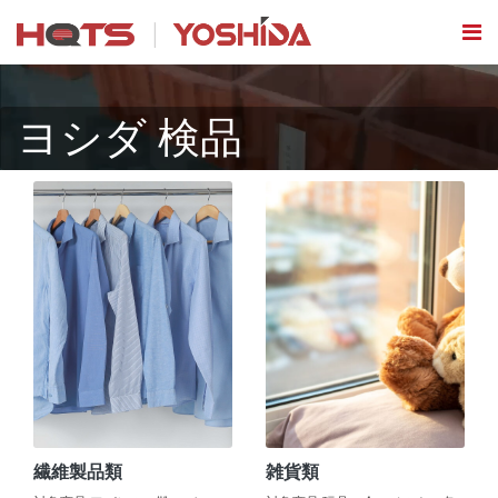
ヨシダ 検品
繊維製品類
雑貨類