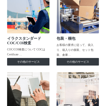
イラクスタンダード
包装・梱包
COC/COI検査
お客様の要求に従って、袋入
COC/COI検査について COCは
り、箱入りの個装、セット包
Certificate …
装、倉庫…
その他のサービス
その他のサービス