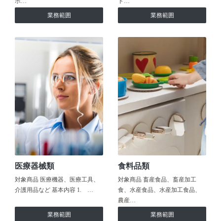
ホ…
ト…
業務範囲
業務範囲
医療器械類
食料品類
対象商品 医療機器、医療工具、
対象商品 畜産食品、畜産加工
介護用品など 基本内容 1. …
食、水産食品、水産加工食品、
農産…
業務範囲
業務範囲