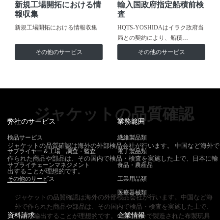
新規工場開拓における情
輸入国政府指定船積前検
報収集
査
新規工場開拓における情報収集
HQTS-YOSHIDAはイラク政府当
局との契約により、船積…
その他のサービス
その他のサービス
ジャケットの品質確認
弊社のサービス
業務範囲
検品サービス
繊維製品類
ジャケットの品質確認は海外の外部検品会社が行います。 中国など海外で
サプライヤー＆工場 調査・監査
電子製品類
作られた商品や部品は、その国内で検品・検査を実施した上で、日本に輸
サプライチェーンマネジメント
食品・農産品
出することが理想的です。
その他のサービス
工業用品類
医療器械類
ジャケットの品質確認は海外の外部検品会社が行います。中国など海
外で作られた商品や部品は、その国内で検品・検査を実施した上で、
資料請求
企業情報
日本に輸出することが理想的です。○主に海外で製造された布製玩具