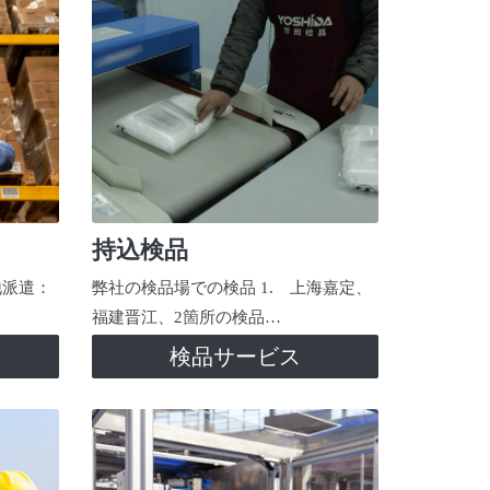
持込検品
地派遣：
弊社の検品場での検品 1. 上海嘉定、
福建晋江、2箇所の検品…
検品サービス