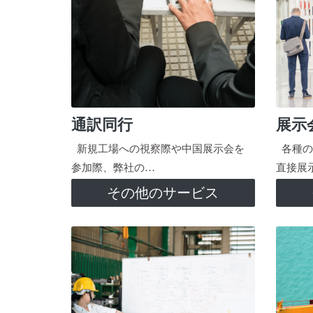
通訳同行
展示
新規工場への視察際や中国展示会を
各種の
参加際、弊社の…
直接展
その他のサービス