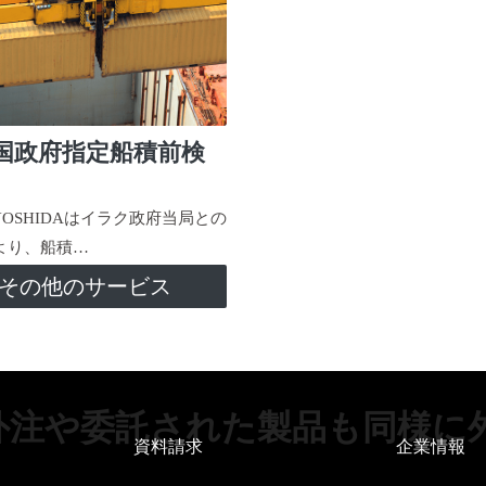
国政府指定船積前検
-YOSHIDAはイラク政府当局との
より、船積…
その他のサービス
外注や委託された製品も同様に
資料請求
企業情報