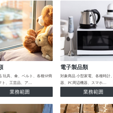
類
電子製品類
品 玩具、傘、ベルト、各種SP商
対象商品 小型家電、各種時計
フト、工芸品、ア…
器、PC周辺機器、スマホ…
業務範囲
業務範囲