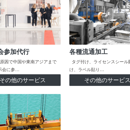
会参加代行
各種流通加工
原因で中国や東南アジアまで
タグ付け、ライセンスシール
示会に参…
け、ラベル貼り…
その他のサービス
その他のサービ