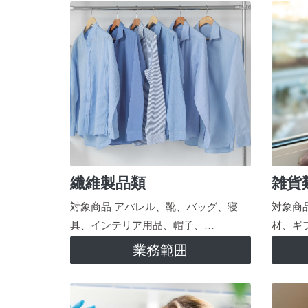
繊維製品類
雑貨
対象商品 アパレル、靴、バッグ、寝
対象商
具、インテリア用品、帽子、…
材、ギ
業務範囲