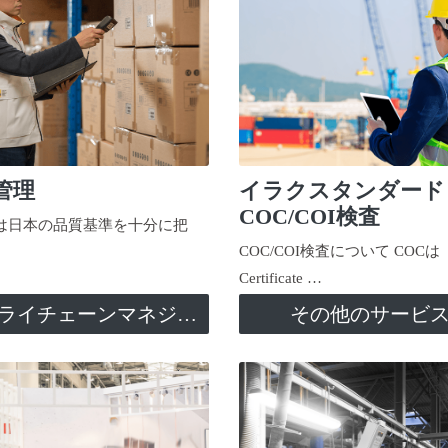
管理
イラクスタンダード
COC/COI検査
日本の品質基準を十分に把
COC/COI検査について COCは
Certificate …
サプライチェーンマネジメント
その他のサービ