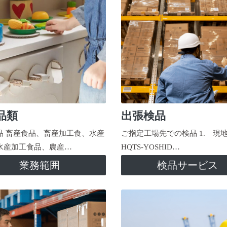
品類
出張検品
品 畜産食品、畜産加工食、水産
ご指定工場先での検品 1. 現
水産加工食品、農産…
HQTS-YOSHID…
業務範囲
検品サービス