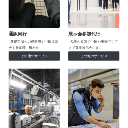
通訳同行
展示会参加代行
新規工場への視察際や中国展示
各種の原因で中国や東南アジア
会を参加際、弊社の…
まで直接展示会に参…
その他のサービス
その他のサービス