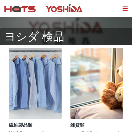
ヨシダ 検品
繊維製品類
雑貨類