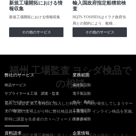
新規工場開拓における情
輸入国政府指定船積前検
報収集
査
新規工場開拓における情報収集
HQTS-YOSHIDAはイラク政府当
局との契約により、船積…
その他のサービス
その他のサービス
福州 工場監査 ヨシダ検品で
弊社のサービス
業務範囲
の相談
検品サービス
繊維製品類
サプライヤー＆工場 調査・監査
電子製品類
サプライチェーンマネジメント
食品・農産品
福州 工場監査 第三者検品に投入した時点で、不良が発生してしまうケー
その他のサービス
工業用品類
ス。 生産の立ち上がり時に弊社検品員を派遣し、インライン検品を実施。
即時に課題を生産者の方々へフィードバック
医療器械類
資料請求
企業情報
福州 工場監査
第三者検品
に投入した時点で、不良が発生してしまう