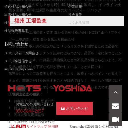
ケース。 生産の立ち上がり時に弊社検品員を派遣し、インライン検
持込検品お知らせ
企業情報
品を実施。即時に課題を生産者の方々へフィードバック
出張検品お知らせ
社会責任
福州 工場監査
検品流れ
よくある質問
検品報告書見本
サプライヤー工場調査・監査 ヨシダ第三社検品会社 HQTS” alt=”サプライ
ヤー工場調査・監査 ヨシダ第三社検品会社
お問い合わせ
工場監査は、取引先の状況や起こりうるリスクを予測するために必要で
メールフォーム問合せ
す。作業工程やメンテナンス記録にばらつきで、品質を一定に保つことが
できなくなります。出荷品に異物混入などの不良品が混じらないよう、不
メールを送信する
良品の保管方法も丁寧な処理が行われていることが大切です。
inquiry.jp@hqts.com
第三者によって工場監査を行うことにより、改善すべきポイントが見えて
きます。問題点だけを改善することが目的ではなく、発生した問題点にど
のような取り組みをしているかも評価の対象となっているのです。
工場調査監査
の種類：
1
お客様工場調査・監査代行
お電話でのお問い合わせ
2
新規取引先選定監査
お問い合わせ
050-5840-2657
3
既存取引先定期監査
4
不具合発生時点の監査代行
サイトマップ
利用規
Copyright ©2026
ヨシダ 検品
All