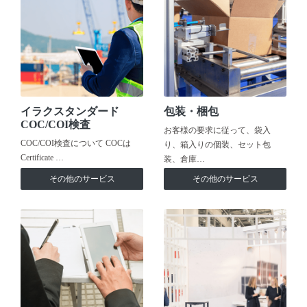
イラクスタンダード
包装・梱包
COC/COI検査
お客様の要求に従って、袋入
COC/COI検査について COCは
り、箱入りの個装、セット包
Certificate …
装、倉庫…
その他のサービス
その他のサービス