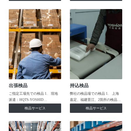
出張検品
持込検品
ご指定工場先での検品 1. 現地
弊社の検品場での検品 1. 上海
派遣：HQTS-YOSHID…
嘉定、福建晋江、2箇所の検品…
検品サービス
検品サービス