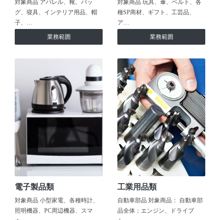
対象商品 アパレル、靴、バッ
対象商品 玩具、傘、ベルト、各
グ、寝具、インテリア用品、帽
種SP商材、ギフト、工芸品、
子、…
ア…
業務範囲
業務範囲
電子製品類
工業用品類
対象商品 小型家電、各種時計、
自動車部品 対象商品： 自動車部
照明機器、PC周辺機器、スマ
品全体：エンジン、ドライブ