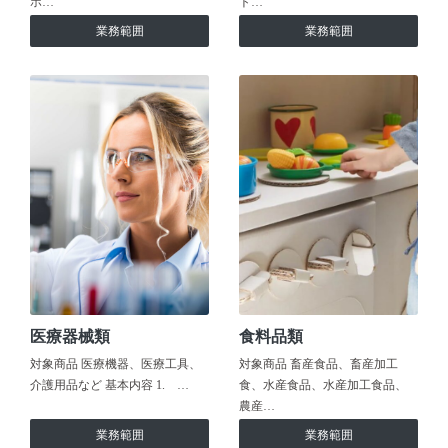
ホ…
ト…
業務範囲
業務範囲
医療器械類
食料品類
対象商品 医療機器、医療工具、
対象商品 畜産食品、畜産加工
介護用品など 基本内容 1. …
食、水産食品、水産加工食品、
農産…
業務範囲
業務範囲