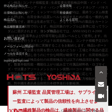
イン検品 | コンテナ積載監査 | 生産監査出荷前検品中国・インド・ベ
持込検品お知らせ
企業情報
トナム・マレーシア・タイ・バングラデシュ・インドネシア・パキス
タン・カンボジア、ミャンマー出荷前検品(PSI)は、最終ランダム検査
出張検品お知らせ
社会責任
とも呼ばれ、出荷全体の品質レベルを確認するための最も一般的な検
検品流れ
よくある質問
品方法です。通常は生産が完了し、少なくとも80%の製品をカートン
に梱包した状態で行います。検品対象のサンプルは基準に従ってラン
検品報告書見本
ダムに選択されます。
ヨシダ検品
会社では、ANSI/ASQ Z1 4-2008
(AQL)を抜取基準および許容可能な品質レベルとして使用します。出
お問い合わせ
荷前検品を行うタイミングは？出荷前検品は、コンテナ積載予定日の
少なくとも2営業日前に実施することをお勧めします。検品レポート
メールフォーム問合せ
を確認し、予定通り出荷を受け入れるかどうか・工場と不良品の是正
メールを送信する
措置について話し合うのに十分な時間が確保できます。出荷前検品の
内容は？ヨシダ検品会社の出荷前検品では以下の検品項目を用いま
inquiry.jp@hqts.com
す。数量外観性能・機能仕上がり組み立て付属品材料色・ロゴサイ
ズ・寸法重さアソートメントカートン状態バーコード梱包・マーキン
グ荷印倉庫の状態上記以外にも、お客様のご要望に応じて、オーダー
メイドの検品を実施することが可能です。這是第三方檢驗的介紹頁
面。對中國生產的產品按照日本標準進行全數檢測。
お電話でのお問い合わせ
蘇州 工場監査
品質管理
工場は、サプライヤ
お問い合わせ
050-5840-2657
ー監査によって製品の信頼性を向上させま
す。 繊維製品の検品は、繊維製品に関する品
サイトマップ
利用規
Copyright ©2026
ヨシダ 検品
All