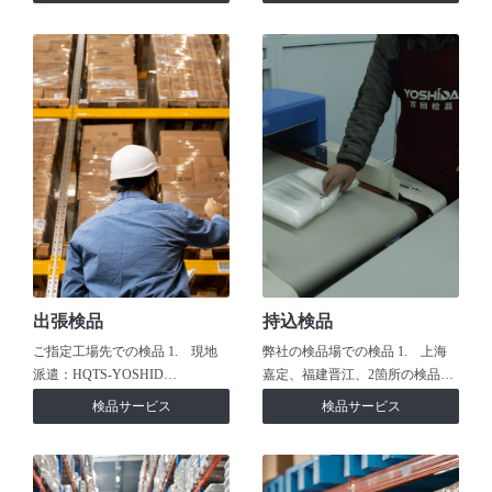
出張検品
持込検品
ご指定工場先での検品 1. 現地
弊社の検品場での検品 1. 上海
派遣：HQTS-YOSHID…
嘉定、福建晋江、2箇所の検品…
検品サービス
検品サービス