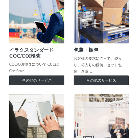
イラクスタンダード
包装・梱包
COC/COI検査
お客様の要求に従って、袋入
COC/COI検査について COCは
り、箱入りの個装、セット包
Certificate …
装、倉庫…
その他のサービス
その他のサービス