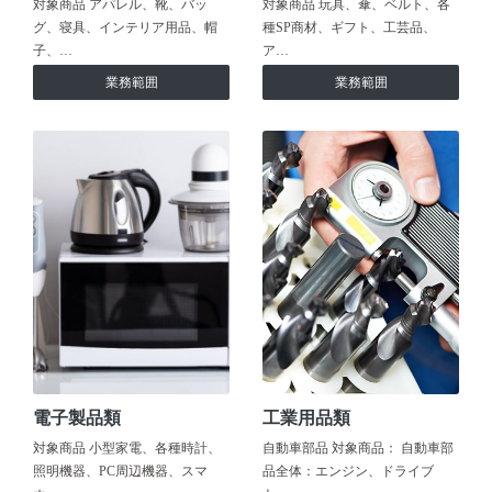
対象商品 アパレル、靴、バッ
対象商品 玩具、傘、ベルト、各
グ、寝具、インテリア用品、帽
種SP商材、ギフト、工芸品、
子、…
ア…
業務範囲
業務範囲
電子製品類
工業用品類
対象商品 小型家電、各種時計、
自動車部品 対象商品： 自動車部
照明機器、PC周辺機器、スマ
品全体：エンジン、ドライブ