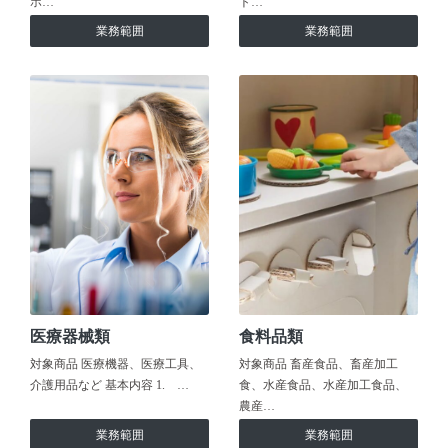
ホ…
ト…
業務範囲
業務範囲
医療器械類
食料品類
対象商品 医療機器、医療工具、
対象商品 畜産食品、畜産加工
介護用品など 基本内容 1. …
食、水産食品、水産加工食品、
農産…
業務範囲
業務範囲