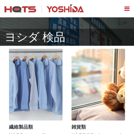
ヨシダ 検品
繊維製品類
雑貨類