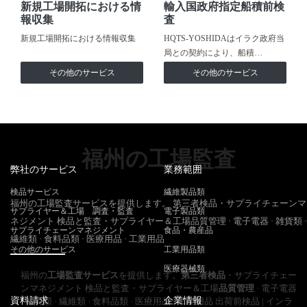
新規工場開拓における情
輸入国政府指定船積前検
報収集
査
新規工場開拓における情報収集
HQTS-YOSHIDAはイラク政府当
局との契約により、船積…
その他のサービス
その他のサービス
福州の工場監査
弊社のサービス
業務範囲
検品サービス
繊維製品類
福州の工場監査サービスを提供します。 第三者検品・サプライチェーンマ
サプライヤー＆工場 調査・監査
電子製品類
ネジメント 検品と監査・サプライヤー＆工場品質管理 · 電子電器 · 雑貨類 ·
サプライチェーンマネジメント
食品・農産品
繊維類 · 食料品類 · 医療用品 · 工業用品
その他のサービス
工業用品類
医療器械類
福州の
工場監査サービス
を提供します。
第三者検品
・サプライチェー
ンマネジメント 検品と監査・サプライヤー＆工場
品質管理
· 電子電器
資料請求
企業情報
· 雑貨類 · 繊維類 · 食料品類 · 医療用品 · 工業用品 出荷前検品 | インラ