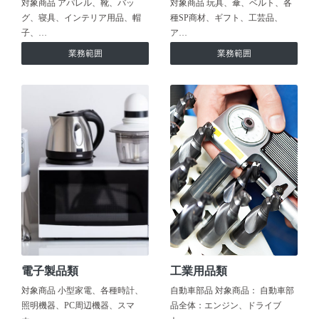
対象商品 アパレル、靴、バッ
対象商品 玩具、傘、ベルト、各
グ、寝具、インテリア用品、帽
種SP商材、ギフト、工芸品、
子、…
ア…
業務範囲
業務範囲
電子製品類
工業用品類
対象商品 小型家電、各種時計、
自動車部品 対象商品： 自動車部
照明機器、PC周辺機器、スマ
品全体：エンジン、ドライブ