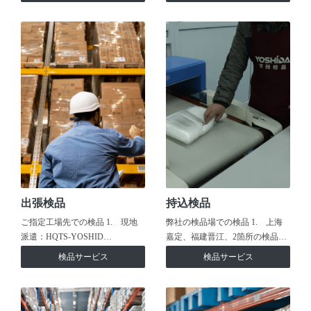
出張検品
持込検品
ご指定工場先での検品 1. 現地
弊社の検品場での検品 1. 上海
派遣：HQTS-YOSHID…
嘉定、福建晋江、2箇所の検品…
検品サービス
検品サービス