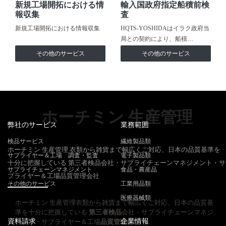
新規工場開拓における情
輸入国政府指定船積前検
報収集
査
新規工場開拓における情報収集
HQTS-YOSHIDAはイラク政府当
局との契約により、船積…
その他のサービス
その他のサービス
ホーチミン 生産管理
弊社のサービス
業務範囲
検品サービス
繊維製品類
ホーチミン 生産管理 衣類から雑貨まで幅広くご対応、日本の品質基準を
サプライヤー＆工場 調査・監査
電子製品類
十分に把握している 第三者検品会社・サプライチェーンマネジメント・サ
サプライチェーンマネジメント
食品・農産品
プライヤー＆工場品質管理会社
その他のサービス
工業用品類
医療器械類
ホーチミン 生産管理衣類から雑貨まで幅広くご対応、日本の品質基
準を十分に把握している
第三者検品
会社・サプライチェーンマネジ
資料請求
企業情報
メント・サプライヤー＆工場
品質管理
会社