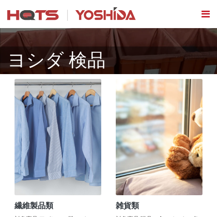
ヨシダ 検品
繊維製品類
雑貨類