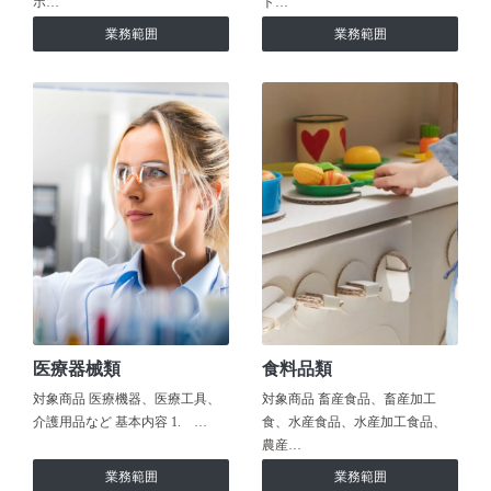
ホ…
ト…
業務範囲
業務範囲
医療器械類
食料品類
対象商品 医療機器、医療工具、
対象商品 畜産食品、畜産加工
介護用品など 基本内容 1. …
食、水産食品、水産加工食品、
農産…
業務範囲
業務範囲