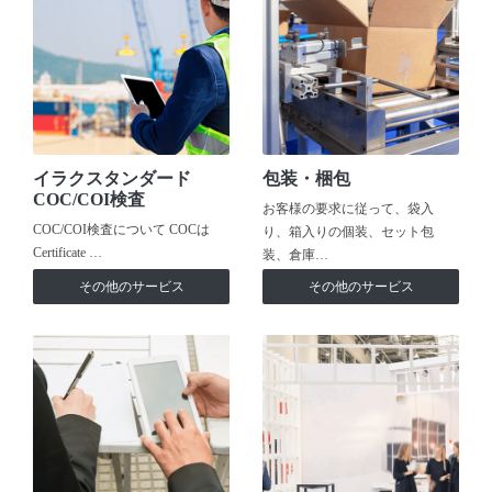
イラクスタンダード
包装・梱包
COC/COI検査
お客様の要求に従って、袋入
COC/COI検査について COCは
り、箱入りの個装、セット包
Certificate …
装、倉庫…
その他のサービス
その他のサービス