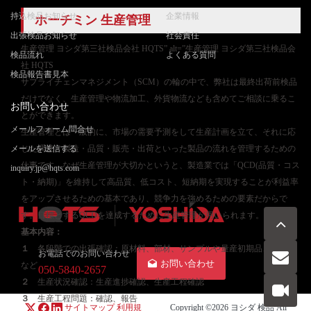
持込検品お知らせ
企業情報
ホーチミン 生産管理
出張検品お知らせ
社会責任
生産管理 ヨシダ第三社検品会社 HQTS” alt=”生産管理 ヨシダ第三社検品会
検品流れ
よくある質問
社 HQTS
検品報告書見本
サプライチェンマネジメント（SCM）の輪の中で、弊社は最終出荷前検品
だけでなく、生産管理や物流加工、外貨物流なども含めてご相談に乗るこ
お問い合わせ
とができます。
メールフォーム問合せ
生産管理とは一般的に、市場の需要予測をして生産計画を立て、それに応
メールを送信する
じた調達・製造・品質・販売・出荷といった製品の流れを管理するための
仕事です。なぜ生産管理が大切かというと、製造業では「QCD(品質・コス
inquiry.jp@hqts.com
ト・納期)」を維持して高品質、低コスト、短納期を実現することが利益率
をアップさせるための基本であり、競争力を強めるための要素だからで
す。目標とするQCDを達成するために生産管理が用いられます。
基本内容：
１
各段階での出張確認：原材料、部材、サンプルや量産初期品、量産品
お電話でのお問い合わせ
お問い合わせ
など
050-5840-2657
２
生産状況確認：生産進捗確認、生産工程確認
３
生産工程問題：確認、報告
サイトマップ
利用規
Copyright ©2026
ヨシダ 検品
All