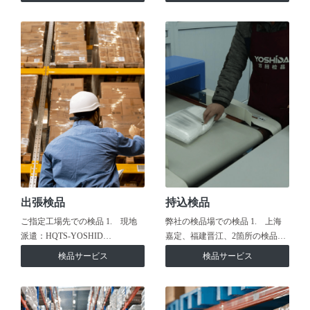
出張検品
持込検品
ご指定工場先での検品 1. 現地
弊社の検品場での検品 1. 上海
派遣：HQTS-YOSHID…
嘉定、福建晋江、2箇所の検品…
検品サービス
検品サービス