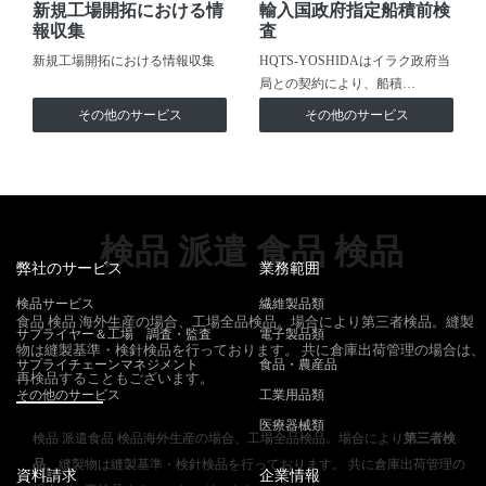
新規工場開拓における情
輸入国政府指定船積前検
報収集
査
新規工場開拓における情報収集
HQTS-YOSHIDAはイラク政府当
局との契約により、船積…
その他のサービス
その他のサービス
検品 派遣 食品 検品
弊社のサービス
業務範囲
検品サービス
繊維製品類
食品 検品 海外生産の場合、工場全品検品。場合により第三者検品。縫製
サプライヤー＆工場 調査・監査
電子製品類
物は縫製基準・検針検品を行っております。 共に倉庫出荷管理の場合は、
サプライチェーンマネジメント
食品・農産品
再検品することもございます。
その他のサービス
工業用品類
医療器械類
検品 派遣食品 検品海外生産の場合、工場全品検品。場合により
第三者検
品
。縫製物は縫製基準・検針検品を行っております。 共に倉庫出荷管理の
資料請求
企業情報