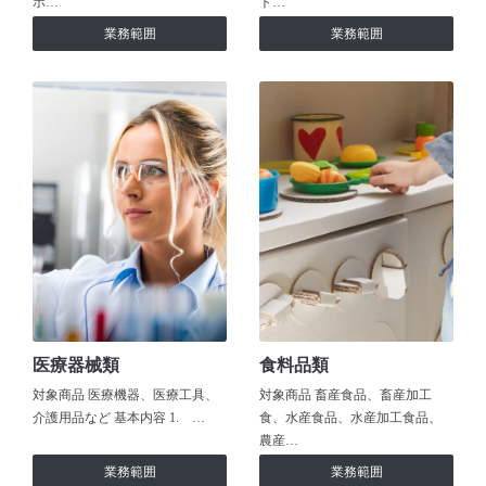
ホ…
ト…
業務範囲
業務範囲
医療器械類
食料品類
対象商品 医療機器、医療工具、
対象商品 畜産食品、畜産加工
介護用品など 基本内容 1. …
食、水産食品、水産加工食品、
農産…
業務範囲
業務範囲