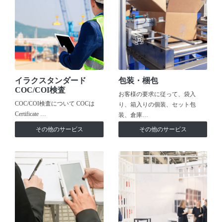
イラクスタンダード
包装・梱包
COC/COI検査
お客様の要求に従って、袋入
COC/COI検査について COCは
り、箱入りの個装、セット包
Certificate …
装、倉庫…
その他のサービス
その他のサービス