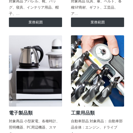
対象商品 アパレル、靴、バッ
対象商品 玩具、傘、ベルト、各
グ、寝具、インテリア用品、帽
種SP商材、ギフト、工芸品、
子、…
ア…
業務範囲
業務範囲
電子製品類
工業用品類
対象商品 小型家電、各種時計、
自動車部品 対象商品： 自動車部
照明機器、PC周辺機器、スマ
品全体：エンジン、ドライブ