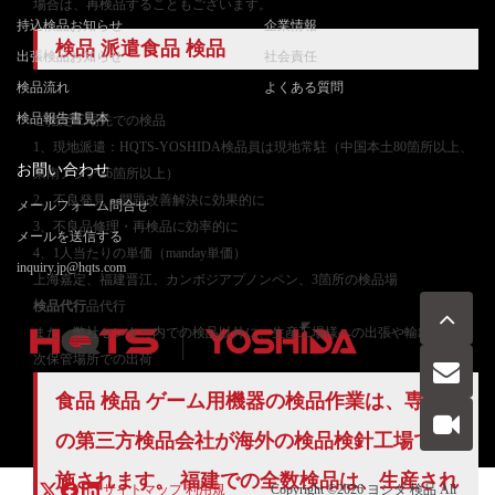
場合は、再検品することもございます。
持込検品お知らせ
企業情報
検品 派遣食品 検品
出張検品お知らせ
社会責任
検品流れ
よくある質問
検品報告書見本
ご
指定工場先での検品
1、現地派遣：HQTS-YOSHIDA検品員は現地常駐（中国本土80箇所以上、
お問い合わせ
東南アジア26箇所以上）
2、不良発見・問題改善解決に効果的に
メールフォーム問合せ
3、不良品修理・再検品に効率的に
メールを送信する
4、1人当たりの単価（manday単価）
inquiry.jp@hqts.com
上海嘉定、福建晋江、カンボジアプノンペン、3箇所の検品場
検品代行
品代行
また、弊社センター内での検品以外に、生産工場様への出張や輸出前の一
次保管場所での出荷
食品 検品 ゲーム用機器の検品作業は、専門
お電話でのお問い合わせ
お問い合わせ
050-5840-2657
の第三方検品会社が海外の検品検針工場で実
施されます。 福建での
全数検品
は、生産され
サイトマップ
利用規
Copyright ©2026
ヨシダ 検品
All