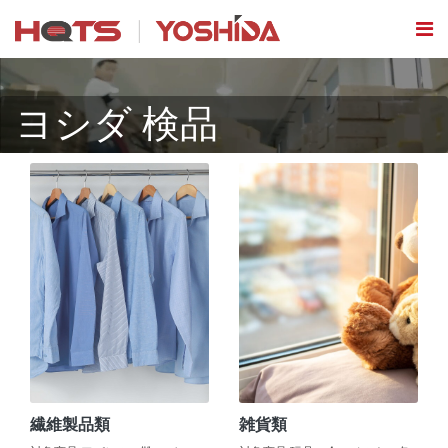
ヨシダ 検品
繊維製品類
雑貨類