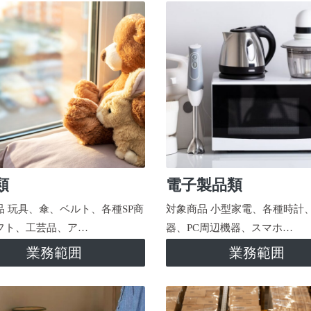
類
電子製品類
品 玩具、傘、ベルト、各種SP商
対象商品 小型家電、各種時計
フト、工芸品、ア…
器、PC周辺機器、スマホ…
業務範囲
業務範囲