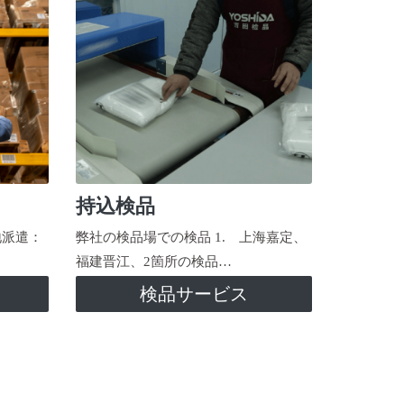
持込検品
地派遣：
弊社の検品場での検品 1. 上海嘉定、
福建晋江、2箇所の検品…
検品サービス