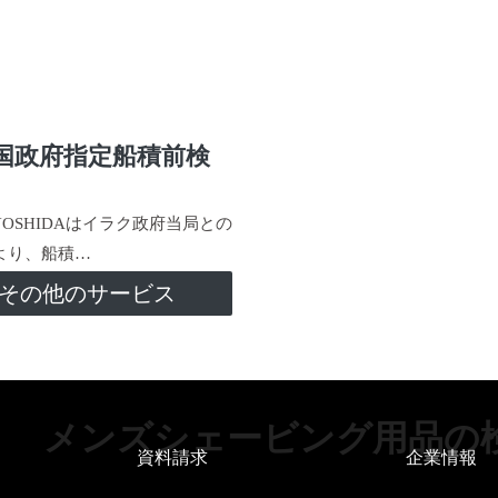
国政府指定船積前検
-YOSHIDAはイラク政府当局との
より、船積…
その他のサービス
メンズシェービング用品の
資料請求
企業情報