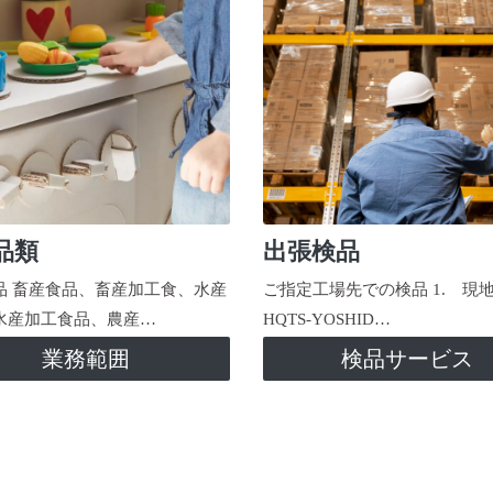
品類
出張検品
品 畜産食品、畜産加工食、水産
ご指定工場先での検品 1. 現
水産加工食品、農産…
HQTS-YOSHID…
業務範囲
検品サービス