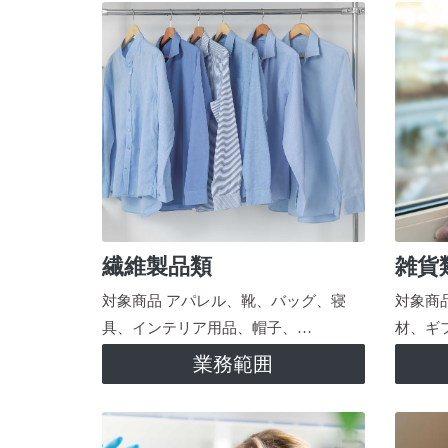
繊維製品類
雑貨
対象商品 アパレル、靴、バッグ、寝
対象商
具、インテリア用品、帽子、…
材、ギ
業務範囲