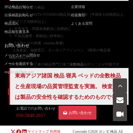
持込検品お知らせ
企業情報
ご
指定工場先での検品
1、現地派遣：HQTS-YOSHIDA検品員は現地常駐（中国本土80箇所以上、
出張検品お知らせ
社会責任
東南アジア26箇所以上）
検品流れ
よくある質問
2、不良発見・問題改善解決に効果的に
検品報告書見本
3、不良品修理・再検品に効率的に
4、1人当たりの単価（manday単価）
お問い合わせ
上海嘉定、福建晋江、カンボジアプノンペン、3箇所の検品場
メールフォーム問合せ
検品代行
品代行
メールを送信する
更に現地にて第三者の検品専門工場で
全数検品
を行うことが可能です
inquiry.jp@hqts.com
東南アジア諸国 検品 寝具 ベッドの
全数検品
と生産現場の
品質管理
監査を実施。 検査作業
は製品の安全性を確認するためのものです。
お電話でのお問い合わせ
お問い合わせ
050-5840-2657
サイトマップ
利用規
Copyright ©2026
ヨシダ 検品
All