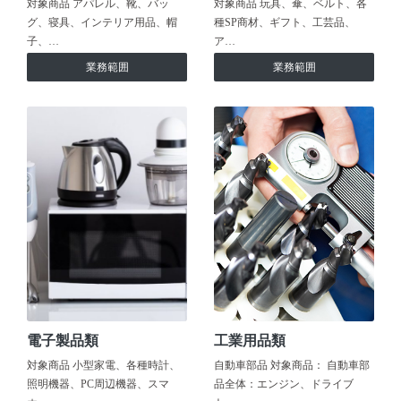
対象商品 アパレル、靴、バッ
対象商品 玩具、傘、ベルト、各
グ、寝具、インテリア用品、帽
種SP商材、ギフト、工芸品、
子、…
ア…
業務範囲
業務範囲
電子製品類
工業用品類
対象商品 小型家電、各種時計、
自動車部品 対象商品： 自動車部
照明機器、PC周辺機器、スマ
品全体：エンジン、ドライブ