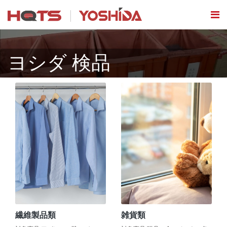
ヨシダ 検品
繊維製品類
雑貨類