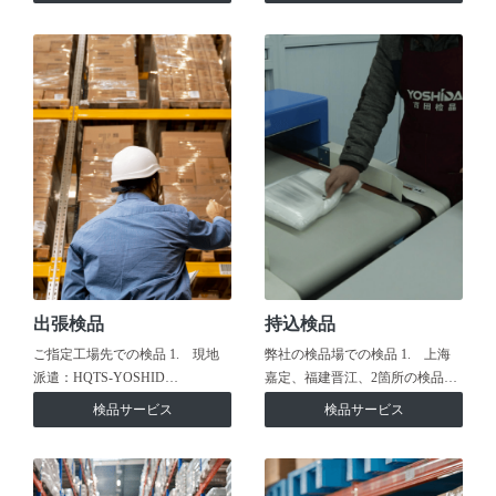
出張検品
持込検品
ご指定工場先での検品 1. 現地
弊社の検品場での検品 1. 上海
派遣：HQTS-YOSHID…
嘉定、福建晋江、2箇所の検品…
検品サービス
検品サービス