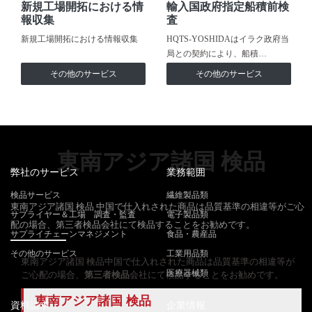
新規工場開拓における情
輸入国政府指定船積前検
報収集
査
新規工場開拓における情報収集
HQTS-YOSHIDAはイラク政府当
局との契約により、船積…
その他のサービス
その他のサービス
東南アジア諸国 検品
弊社のサービス
業務範囲
検品サービス
繊維製品類
東南アジア諸国 検品 中国で仕入れされた商品は品質基準の相違等がご心
サプライヤー＆工場 調査・監査
電子製品類
配の場合、第三者検品会社にて検品することをお勧めです。
サプライチェーンマネジメント
食品・農産品
その他のサービス
工業用品類
東南アジア諸国 検品中国で仕入れされた商品は品質基準の相違等が
医療器械類
ご心配の場合、
第三者検品
会社にて検品することをお勧めです。
東南アジア諸国 検品
資料請求
企業情報