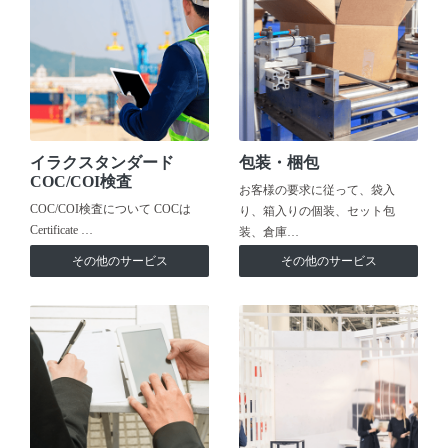
イラクスタンダード
包装・梱包
COC/COI検査
お客様の要求に従って、袋入
COC/COI検査について COCは
り、箱入りの個装、セット包
Certificate …
装、倉庫…
その他のサービス
その他のサービス