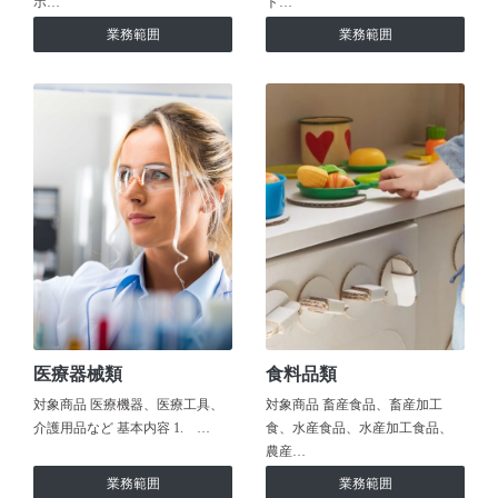
ホ…
ト…
業務範囲
業務範囲
医療器械類
食料品類
対象商品 医療機器、医療工具、
対象商品 畜産食品、畜産加工
介護用品など 基本内容 1. …
食、水産食品、水産加工食品、
農産…
業務範囲
業務範囲