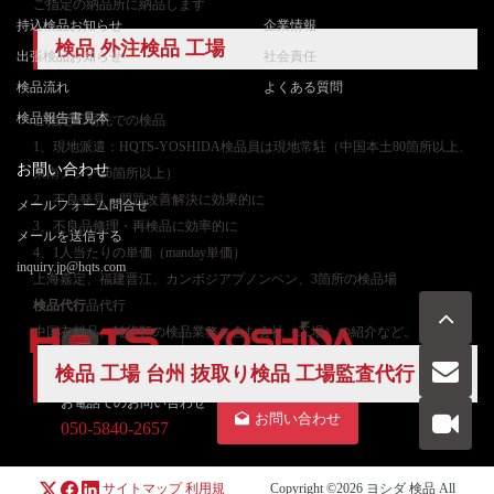
ご指定の納品所に納品します
持込検品お知らせ
企業情報
検品 外注検品 工場
出張検品お知らせ
社会責任
検品流れ
よくある質問
検品報告書見本
ご
指定工場先での検品
1、現地派遣：HQTS-YOSHIDA検品員は現地常駐（中国本土80箇所以上、
お問い合わせ
東南アジア26箇所以上）
2、不良発見・問題改善解決に効果的に
メールフォーム問合せ
3、不良品修理・再検品に効率的に
メールを送信する
4、1人当たりの単価（manday単価）
inquiry.jp@hqts.com
上海嘉定、福建晋江、カンボジアプノンペン、3箇所の検品場
検品代行
品代行
中国衣料品、雑貨類の検品業務を含む会社（工場）の紹介など。
検品 工場 台州 抜取り検品
工場監査代行
お電話でのお問い合わせ
お問い合わせ
050-5840-2657
サイトマップ
利用規
Copyright ©2026
ヨシダ 検品
All