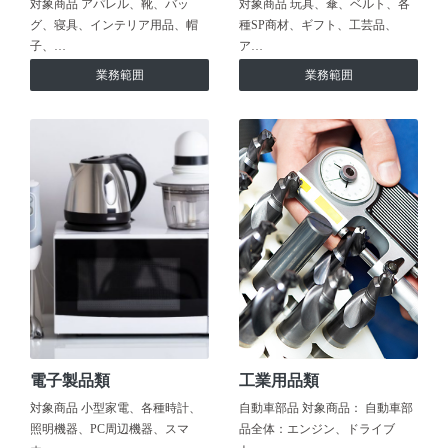
対象商品 アパレル、靴、バッ
対象商品 玩具、傘、ベルト、各
グ、寝具、インテリア用品、帽
種SP商材、ギフト、工芸品、
子、…
ア…
業務範囲
業務範囲
電子製品類
工業用品類
対象商品 小型家電、各種時計、
自動車部品 対象商品： 自動車部
照明機器、PC周辺機器、スマ
品全体：エンジン、ドライブ