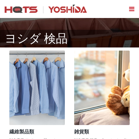
ヨシダ 検品
繊維製品類
雑貨類