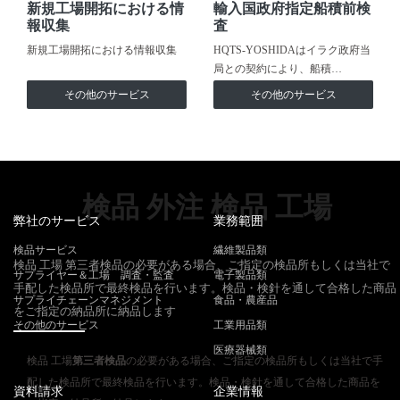
新規工場開拓における情
輸入国政府指定船積前検
報収集
査
新規工場開拓における情報収集
HQTS-YOSHIDAはイラク政府当
局との契約により、船積…
その他のサービス
その他のサービス
検品 外注 検品 工場
弊社のサービス
業務範囲
検品サービス
繊維製品類
検品 工場 第三者検品の必要がある場合、ご指定の検品所もしくは当社で
サプライヤー＆工場 調査・監査
電子製品類
手配した検品所で最終検品を行います。検品・検針を通して合格した商品
サプライチェーンマネジメント
食品・農産品
をご指定の納品所に納品します
その他のサービス
工業用品類
医療器械類
検品 工場
第三者検品
の必要がある場合、ご指定の検品所もしくは当社で手
配した検品所で最終検品を行います。検品・検針を通して合格した商品を
資料請求
企業情報