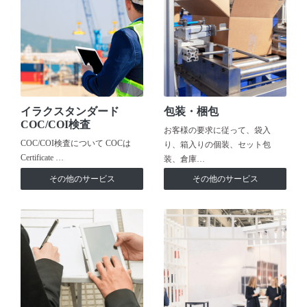
イラクスタンダード
包装・梱包
COC/COI検査
お客様の要求に従って、袋入
COC/COI検査について COCは
り、箱入りの個装、セット包
Certificate …
装、倉庫…
その他のサービス
その他のサービス