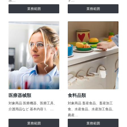
ホ…
ト…
業務範囲
業務範囲
医療器械類
食料品類
対象商品 医療機器、医療工具、
対象商品 畜産食品、畜産加工
介護用品など 基本内容 1. …
食、水産食品、水産加工食品、
農産…
業務範囲
業務範囲