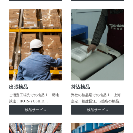
出張検品
持込検品
ご指定工場先での検品 1. 現地
弊社の検品場での検品 1. 上海
派遣：HQTS-YOSHID…
嘉定、福建晋江、2箇所の検品…
検品サービス
検品サービス