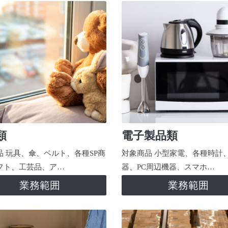
類
電子製品類
品 玩具、傘、ベルト、各種SP商
対象商品 小型家電、各種時計
フト、工芸品、ア…
器、PC周辺機器、スマホ…
業務範囲
業務範囲