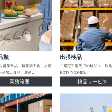
品類
出張検品
品 畜産食品、畜産加工食、水産
ご指定工場先での検品 1. 現
水産加工食品、農産…
HQTS-YOSHID…
業務範囲
検品サービス