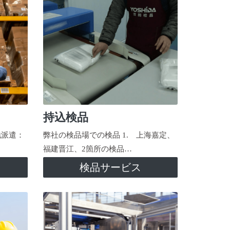
持込検品
地派遣：
弊社の検品場での検品 1. 上海嘉定、
福建晋江、2箇所の検品…
検品サービス