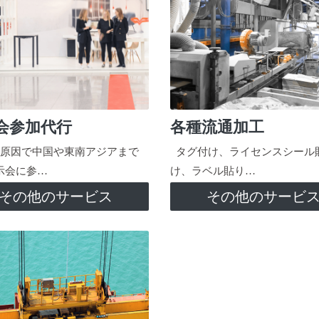
会参加代行
各種流通加工
原因で中国や東南アジアまで
タグ付け、ライセンスシール
示会に参…
け、ラベル貼り…
その他のサービス
その他のサービ