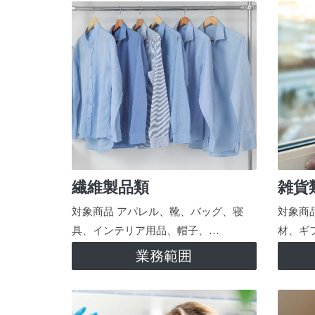
繊維製品類
雑貨
対象商品 アパレル、靴、バッグ、寝
対象商
具、インテリア用品、帽子、…
材、ギ
業務範囲