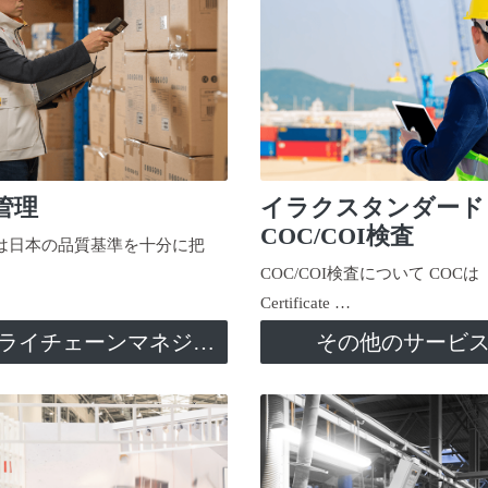
管理
イラクスタンダード
COC/COI検査
日本の品質基準を十分に把
COC/COI検査について COCは
Certificate …
サプライチェーンマネジメント
その他のサービ