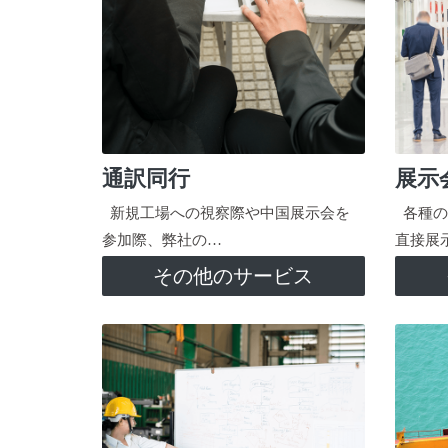
通訳同行
展示
新規工場への視察際や中国展示会を
各種の
参加際、弊社の…
直接展
その他のサービス