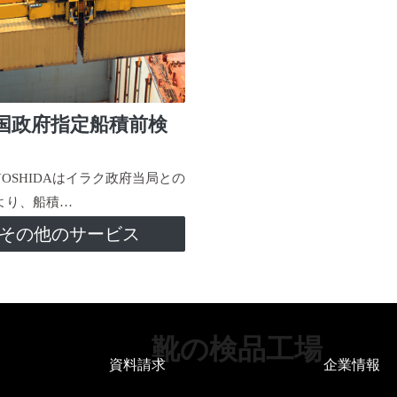
国政府指定船積前検
-YOSHIDAはイラク政府当局との
より、船積…
その他のサービス
靴の検品工場
資料請求
企業情報