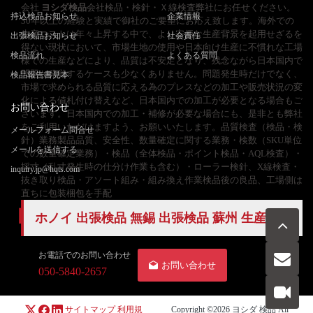
会社
ヨシダ検品
会社検品・検針・Ｘ線検査弊社にお任せください。
持込検品お知らせ
企業情報
30年以上の経験と実績で御社のご要望にお応え致します。海外での
生産コストは年々上昇する中で、より安価な生産背景を起用せざるを
出張検品お知らせ
社会責任
得ない現状において、市場生地の使用や日本向け生産に不慣れな工場
検品流れ
よくある質問
様での生産などにより、品質は不安定となり、残念ながら日本国内で
問題が発覚するケースも少なくありません。問題発生時だけでなく、
検品報告書見本
市場で求められる品質に応える為のプレスなどの加工や販売状況の変
化による値札付け替えなど、日本国内での加工が必要となる場合もご
お問い合わせ
ざいます。日本国内での加工・補修が必要な場合にも、是非とも弊社
をご利用いただけますよう、お願いいたします。品質検査（検品・検
メールフォーム問合せ
針）業務製品品質、安全性、数量確定に関する業務・検数（SKU単位
メールを送信する
での数量確定業務）・検品（全体検品・ポイント検品・AQL検査）・
採寸（乱寸発生時の仕分け作業も含む）・ローラー検針、X線検査・
inquiry.jp@hqts.com
抜き取り検品・アソート組み・組み換え作業検品後の良品、工場側は
直ちに包装梱包を手配
ホノイ
出張検品
無錫 出張検品 蘇州 生産管理
お電話でのお問い合わせ
お問い合わせ
050-5840-2657
サイトマップ
利用規
Copyright ©2026
ヨシダ 検品
All