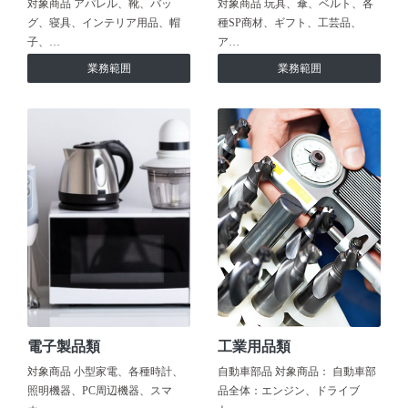
対象商品 アパレル、靴、バッ
対象商品 玩具、傘、ベルト、各
グ、寝具、インテリア用品、帽
種SP商材、ギフト、工芸品、
子、…
ア…
業務範囲
業務範囲
電子製品類
工業用品類
対象商品 小型家電、各種時計、
自動車部品 対象商品： 自動車部
照明機器、PC周辺機器、スマ
品全体：エンジン、ドライブ