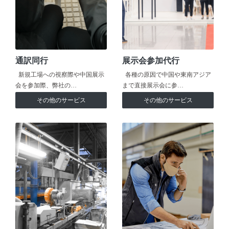
通訳同行
展示会参加代行
新規工場への視察際や中国展示
各種の原因で中国や東南アジア
会を参加際、弊社の…
まで直接展示会に参…
その他のサービス
その他のサービス