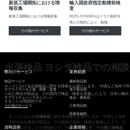
新規工場開拓における情
輸入国政府指定船積前検
報収集
査
新規工場開拓における情報収集
HQTS-YOSHIDAはイラク政府当
局との契約により、船積…
その他のサービス
その他のサービス
出張検品 ヨシダ検品での相談
弊社のサービス
業務範囲
検品サービス
繊維製品類
ホノイにおける出張検品に関する情報をお届けします。 中国など海外で作
サプライヤー＆工場 調査・監査
電子製品類
られた商品や部品は、その国内で検品・検査を実施した上で、日本に輸出
サプライチェーンマネジメント
食品・農産品
することが理想的です。
その他のサービス
工業用品類
医療器械類
ホノイにおける
出張検品
に関する情報をお届けします。中国など海外
で作られた商品や部品は、その国内で検品・検査を実施した上で、日
資料請求
企業情報
本に輸出することが理想的です。中国 検品と監査｜中国
第三者検品