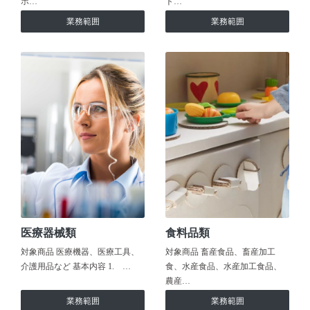
ホ…
ト…
業務範囲
業務範囲
医療器械類
食料品類
対象商品 医療機器、医療工具、
対象商品 畜産食品、畜産加工
介護用品など 基本内容 1. …
食、水産食品、水産加工食品、
農産…
業務範囲
業務範囲