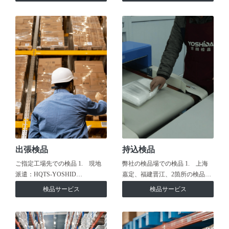
出張検品
持込検品
ご指定工場先での検品 1. 現地
弊社の検品場での検品 1. 上海
派遣：HQTS-YOSHID…
嘉定、福建晋江、2箇所の検品…
検品サービス
検品サービス