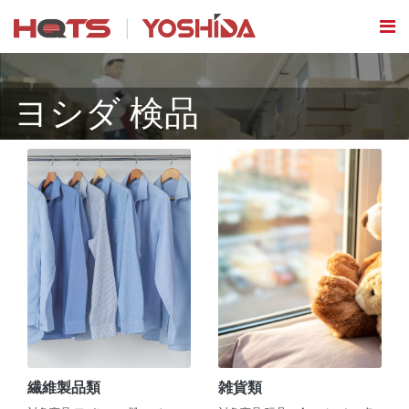
ヨシダ 検品
繊維製品類
雑貨類