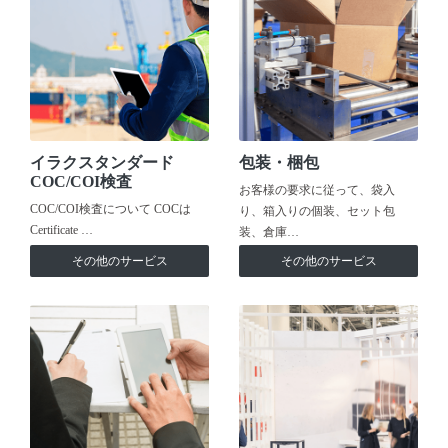
イラクスタンダード
包装・梱包
COC/COI検査
お客様の要求に従って、袋入
COC/COI検査について COCは
り、箱入りの個装、セット包
Certificate …
装、倉庫…
その他のサービス
その他のサービス